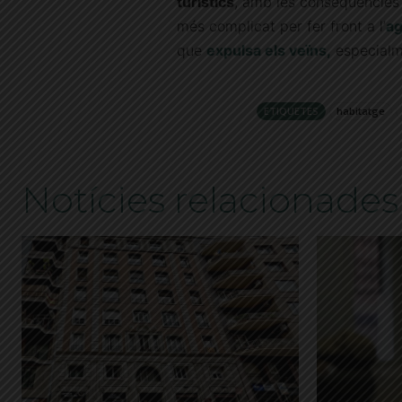
turístics
, amb les conseqüències 
més complicat per fer front a l’
ag
que
expulsa els veïns,
especialme
ETIQUETES
habitatge
Notícies relacionades