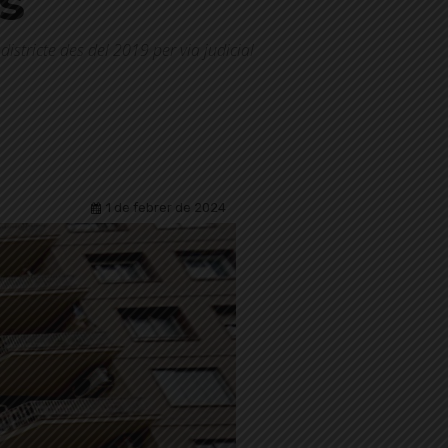
s
districte des del 2019 per via judicial
1 de febrer de 2024