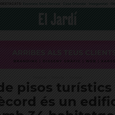
DESTACATS:
Esvoranc Sant Gervasi
·
Casa Orlandai
·
Inseguretat
·
Ob
Destacat
Districte
Societat
e pisos turístics 
rècord és un edif