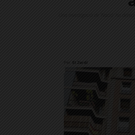
Una investigació de 'Nació' ha detecta
Per
El Jardí