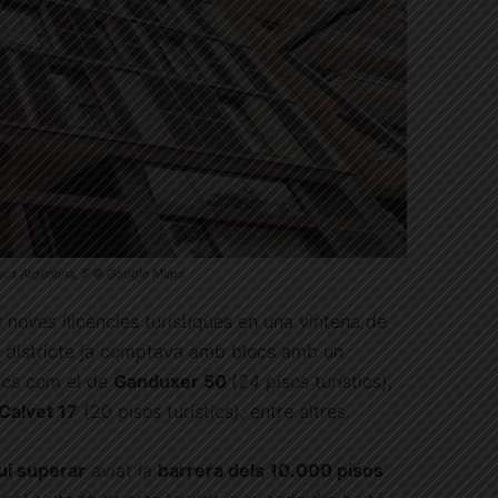
lica Argentina, 5 © Google Maps
noves llicències turístiques en una vintena de
el districte ja comptava amb blocs amb un
tics com el de
Ganduxer 50
(24 pisos turístics),
Calvet 17
(20 pisos turístics), entre altres.
ui superar
aviat la
barrera dels 10.000 pisos