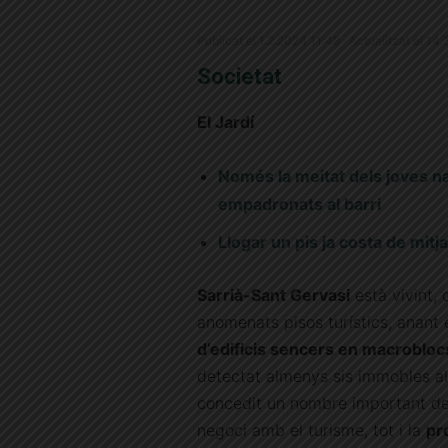
Publicat el 1.2.2024 11:48 · Actualitzat el 1
Societat
El Jardí
Només la meitat dels joves n
empadronats al barri
Llogar un pis ja costa de mit
Sarrià-Sant Gervasi
està vivint, 
anomenats pisos turístics, anant 
d’edificis sencers en macroblocs
detectat almenys sis immobles al 
concedit un nombre important de 
negoci amb el turisme, tot i la
pr