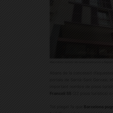
Macrobloc turístic de nova construcció a Repúb
Abans de la concessió d’aquestes 
portals de Sarrià-Sant Gervasi, 
important nombre de pisos turís
Francolí 55
(22 pisos turístics) o
Tot plegat fa que
Barcelona pug