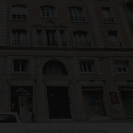
Macrobloc turístic a Balmes 327-329 © Google Maps