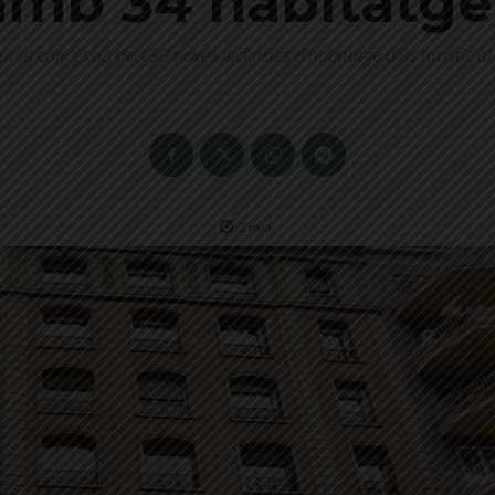
amb 34 habitatge
t la concessió de 150 noves llicències d'habitatge d'ús turístic al 
2
min.