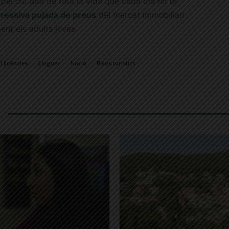
pel ciutadà de tota la vida que cada dia ho té
ressiva pujada de preus
del mercat immobiliari
nt els adults joves.
Llicències
Lloguer
Nació
Pisos turístics