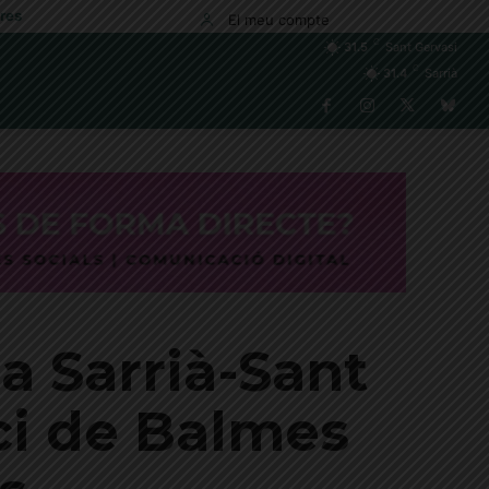
res
El meu compte
C
31.5
Sant Gervasi
C
31.4
Sarrià
a Sarrià-Sant
ici de Balmes