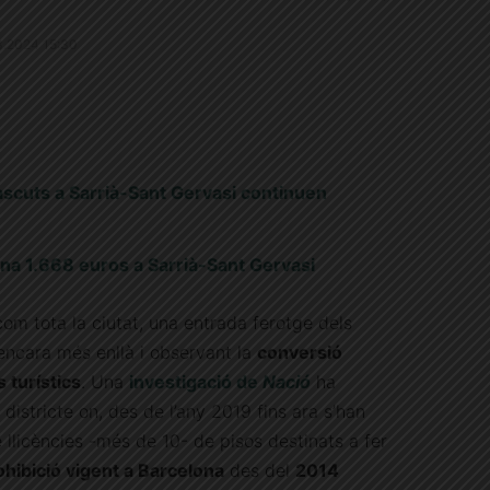
4.3.2024 15:30
ascuts a Sarrià-Sant Gervasi continuen
jana 1.668 euros a Sarrià-Sant Gervasi
com tota la ciutat, una entrada ferotge dels
encara més enllà i observant la
conversió
 turístics
. Una
investigació de
Nació
ha
districte on, des de l’any 2019 fins ara s’han
llicències -més de 10- de pisos destinats a fer
ohibició vigent a Barcelona
des del
2014