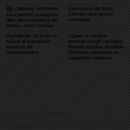
Galvany i el Putxet
L’esvoranc de Sant
Gervasi: una gestió
concentren la majoria
exemplar
dels pisos turístics de
Sarrià – Sant Gervasi
L’avinguda J.V. Foix es
“Quan la sanitat
tallarà al trànsit per
esdevé refugi”: el Palau
tasques de
Robert mostra l’acollida
manteniment
d’infants palestins en
hospitals catalans
FER UN COMENTARI