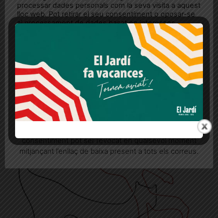
processar dades personals com la seva visita a aquest
lloc web. Pot retirar el seu consentiment o oposar-se
al processament de dades basat en interessos
legítims en qualsevol moment fent clic a "Ajustos de
cookies" o a la nostra Política de privacitat en aquest
lloc web. Si cliques "acceptar" dones el teu
consentiment
Més informació
Acceptar
Rebutjar tot
Quan l’usuari crea un compte al Diari el Jardí, dona el
El banc de Monterols
seu consentiment explícit per rebre comunicacions
El relat de Maria Àngels Viladot
informatives relacionades amb el servei. Aquest
consentiment pot ser revocat en qualsevol moment
mitjançant l’enllaç de baixa present a tots els correus.