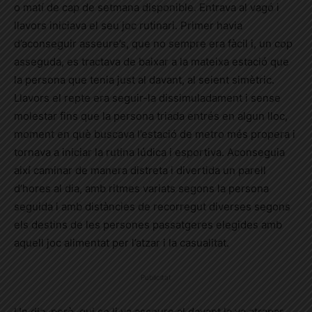
o matí de cap de setmana disponible. Entrava al vagó i
llavors iniciava el seu joc rutinari. Primer havia
d’aconseguir asseure’s, que no sempre era fàcil i, un cop
asseguda, es tractava de baixar a la mateixa estació que
la persona que tenia just al davant, al seient simètric.
Llavors el repte era seguir-la dissimuladament i sense
molestar fins que la persona triada entrés en algun lloc,
moment en què buscava l’estació de metro més propera i
tornava a iniciar la rutina lúdica i esportiva. Aconseguia
així caminar de manera distreta i divertida un parell
d’hores al dia, amb ritmes variats segons la persona
seguida i amb distàncies de recorregut diverses segons
els destins de les persones passatgeres elegides amb
aquell joc alimentat per l’atzar i la casualitat.
Publicitat
Un dia, però, qui se li va asseure al davant la va atrapar