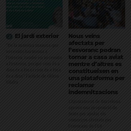
El jardí exterior
Nous veïns
afectats per
"De la mateixa manera que
l’esvoranc podran
necessito harmonia a
tornar a casa aviat
l’interior, també en necessito
mentre d’altres es
a l’exterior, perquè com és a
dins és a fora i com és a fora
constitueixen en
és a dins": l'article de Glòria
una plataforma per
Vilalta
reclamar
indemnitzacions
L’Ajuntament de Barcelona
aprova una proposició de
Junts per ajudar els
comerços afectats per
l'esvoranc de l'L9