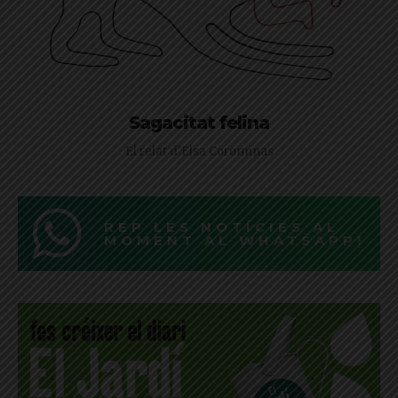
Sagacitat felina
El relat d'Elsa Corominas
REP LES NOTÍCIES AL
MOMENT AL WHATSAPP!