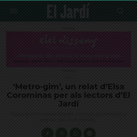
Publicitat
Publicitat
Cultura
‘Metro-gim’, un relat d’Elsa
Corominas per als lectors d’El
Jardí
Pujava al metro vestida d’esport, a l’estació que tenia més a
prop de casa, la de Fontana...