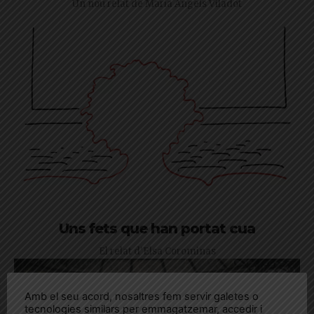
Un nou relat de Maria Àngels Viladot
Uns fets que han portat cua
El relat d'Elsa Corominas
Amb el seu acord, nosaltres fem servir galetes o
tecnologies similars per emmagatzemar, accedir i