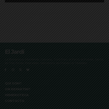
El Jardí
La Bonanova, Monterols, Galvany, Turó Parc, el Farró, el Putxet, Sarrià,
les Tres Torres, Pedralbes, Vallvidrera, les Planes i el Tibidabo
QUI SOM?
ON REPARTIM?
HEMEROTECA
CONTACTA