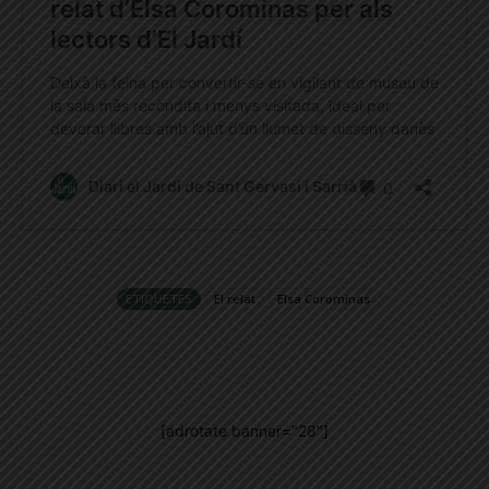
ETIQUETES
El relat
Elsa Corominas
[adrotate banner="28"]