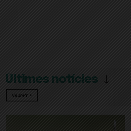
Últimes notícies
Veure'n +