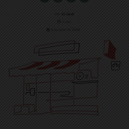
Per
El Jardí
2
min.
6 de juliol de 2024