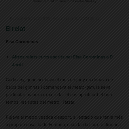
'Metro-gim' © Il·lustració de Pedro Strukelj
Publicat el 6.7.2024 6:00 · Actualitzat el 8.7.2024 20:32
El relat
Elsa Corominas
Altres relats curts escrits per Elsa Corominas a El
Jardí
Cada any, quan arribava el mes de juny es donava de
baixa del gimnàs i començava el
metro-gim
, la seva
particular manera d’exercitar el cos aprofitant el bon
temps, les rutes del metro i l’atzar.
Pujava al metro vestida d’esport, a l’estació que tenia més
a prop de casa, la de Fontana, cada tarda lliure estiuenca