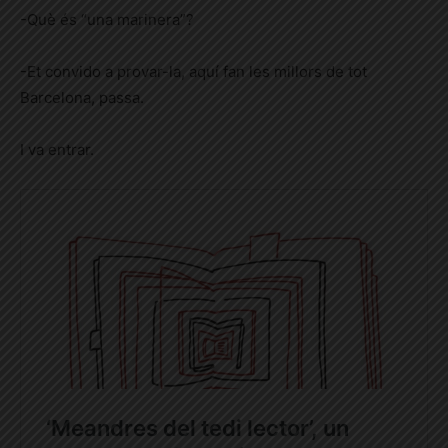
-Què és “una marinera”?
-Et convido a provar-la, aquí fan les millors de tot
Barcelona, passa.
I va entrar.