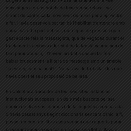
La germana massatgista, l’Afusellanta anava a fer-se
massatges a grans hotels de luxe sense relaxar-se,
mirant de captar cada moviment de mans per a aprendre’l
a fer. Havia desenvolupat tan bé l’habilitat d’entendre amb
quina mà, dit o part del cos, quin tipus de pressió i quin
gest exacte feia la massatgista, que de vegades durant el
tractament s’acabava adormint de la tensió acumulada de
tant parar atenció, i l’havien arribat a despertar fent
baixar bruscament la llitera de massatge amb un amable
“ja estem, com ha anat?”. No parava de treballar des que
havia obert el seu propi saló de bellesa.
En Calcot era traductor de les més altes instàncies
institucionals europees, un dels més buscats pel seu
domini de diversos idiomes i de la lingüística comparada
.
S’havia passat anys llegint diccionaris sencers d’inici a fi,
posant un punt de llibre cada vegada que requeria parar,
procurant sempre que fos en acabar una lletra, llavors