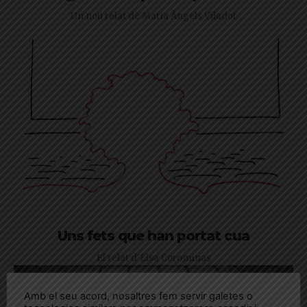
Un nou relat de Maria Àngels Viladot
Uns fets que han portat cua
El relat d'Elsa Corominas
Amb el seu acord, nosaltres fem servir galetes o