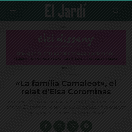
Publicitat
Publicitat
Cultura
Destacat
«La família Camaleot», el
relat d’Elsa Corominas
"Els Camaleot eren una família molt peculiar que dominava l’art
d’imitar. El matrimoni va tenir sis fills i a cadascun li va ensenyar
com aprofitar al màxim aquesta habilitat"