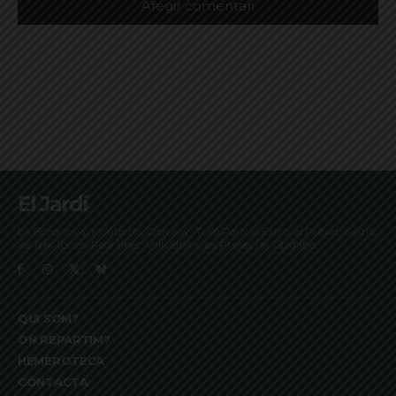
El Jardí
La Bonanova, Monterols, Galvany, Turó Parc, el Farró, el Putxet, Sarrià,
les Tres Torres, Pedralbes, Vallvidrera, les Planes i el Tibidabo
QUI SOM?
ON REPARTIM?
HEMEROTECA
CONTACTA