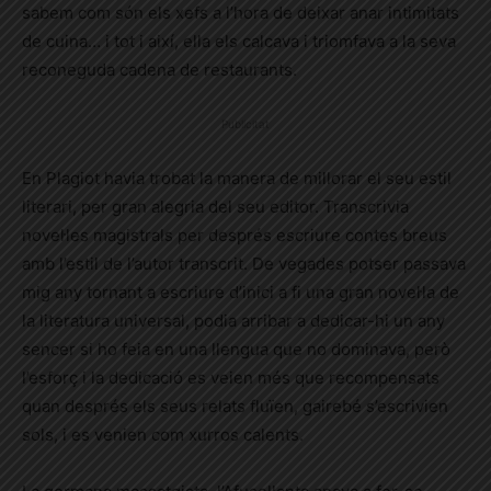
sabem com són els xefs a l’hora de deixar anar intimitats
de cuina… i tot i així, ella els calcava i triomfava a la seva
reconeguda cadena de restaurants.
Publicitat
En Plagiot havia trobat la manera de millorar el seu estil
literari, per gran alegria del seu editor. Transcrivia
novel·les magistrals per després escriure contes breus
amb l’estil de l’autor transcrit. De vegades potser passava
mig any tornant a escriure d’inici a fi una gran novel·la de
la literatura universal, podia arribar a dedicar-hi un any
sencer si ho feia en una llengua que no dominava, però
l’esforç i la dedicació es veien més que recompensats
quan després els seus relats fluïen, gairebé s’escrivien
sols, i es venien com xurros calents.