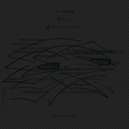
Per
El Jardí
3
min.
15 de juny de 2025
© Pedro Strukelj