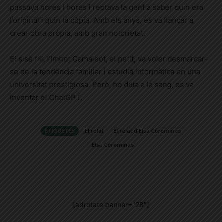
passava hores i hores i reptava la gent a saber quin era
l’original i quin la còpia. Amb els anys, es va llançar a
crear obra pròpia, amb gran notorietat.
El sisè fill, l’Imitot Camaleot, el petit, va voler desmarcar-
se de la tendència familiar i estudià informàtica en una
universitat prestigiosa. Però, ho duia a la sang, es va
inventar el ChatGPT.
ETIQUETES
El relat
El relat d'Elsa Corominas
Elsa Corominas
[adrotate banner="28"]