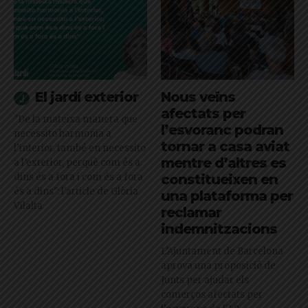
El jardí exterior
Nous veïns
afectats per
"De la mateixa manera que
l’esvoranc podran
necessito harmonia a
tornar a casa aviat
l’interior, també en necessito
mentre d’altres es
a l’exterior, perquè com és a
dins és a fora i com és a fora
constitueixen en
és a dins": l'article de Glòria
una plataforma per
Vilalta
reclamar
indemnitzacions
L’Ajuntament de Barcelona
aprova una proposició de
Junts per ajudar els
comerços afectats per