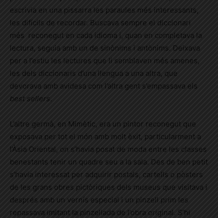
escrivia en una pissarra les paraules més interessants,
les difícils de recordar. Buscava sempre el diccionari
més reconegut en cada idioma i, quan en completava la
lectura, seguia amb un de sinònims i antònims. Deixava
per a l’estiu les lectures que li semblaven més amenes,
les dels diccionaris d’una llengua a una altra, que
devorava amb avidesa com l’altra gent s’empassava els
best sellers
.
L’altre germà, en Mimètic, era un pintor reconegut que
exposava per tot el món amb molt èxit, particularment a
l’Àsia Oriental, on s’havia posat de moda entre les classes
benestants tenir un quadre seu a la sala. Des de ben petit
s’havia interessat per adquirir postals, cartells o pòsters
de les grans obres pictòriques dels museus que visitava i
després amb un vernís especial i un pinzell prim les
repassava imitant la pinzellada de l’obra original. S’hi