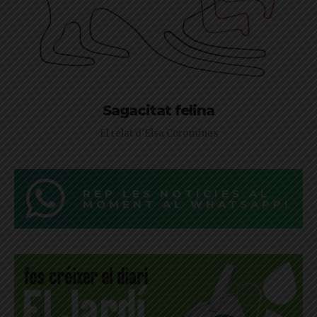
Sagacitat felina
El relat d'Elsa Corominas
REP LES NOTÍCIES AL
MOMENT AL WHATSAPP!