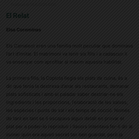
Publicat el 15.6.2025 6:00
El Relat
Elsa Corominas
Els Camaleot eren una família molt peculiar que dominava
l’art d’imitar. El matrimoni va tenir sis fills i a cadascun li
va ensenyar com aprofitar al màxim aquesta habilitat.
La primera filla, la Copiota llegia els plats de cuina, és a
dir que tenia la destresa d’anar als restaurants, demanar
plats sofisticats i amb el paladar saber destriar-ne els
ingredients i les proporcions, l’elaboració de les salses,
les espècies i punts de sal i els temps de cocció. Només
de tant en tant se li escapava algun detall en provar el
plat per a poder-lo reproduir i llavors intentava fer-li dir al
cuiner quin era aquell secret tan ben guardat, però ja