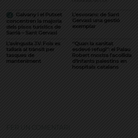
l'esvoranc de l'L9
Galvany i el Putxet
L’esvoranc de Sant
Gervasi: una gestió
concentren la majoria
exemplar
dels pisos turístics de
Sarrià – Sant Gervasi
L’avinguda J.V. Foix es
“Quan la sanitat
tallarà al trànsit per
esdevé refugi”: el Palau
tasques de
Robert mostra l’acollida
manteniment
d’infants palestins en
hospitals catalans
FER UN COMENTARI