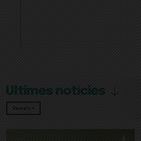
Últimes notícies
Veure'n +