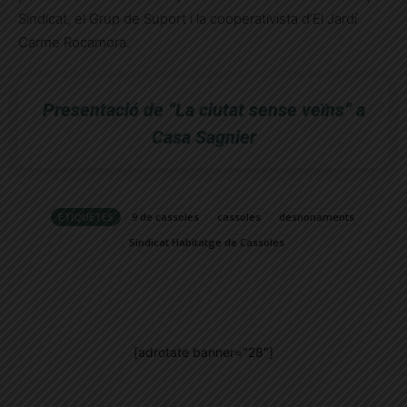
Sindicat, el Grup de Suport i la cooperativista d’El Jardí
Carme Rocamora.
Presentació de “La ciutat sense veïns” a
Casa Sagnier
ETIQUETES
9 de cassoles
cassoles
desnonaments
Sindicat Habitatge de Cassoles
[adrotate banner="28"]