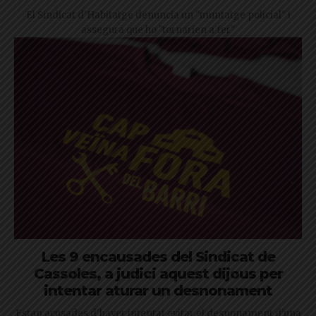
El Sindicat d'Habitatge denuncia un "muntatge policial" i
assegura que ho "tornarien a fer"
Les 9 encausades del Sindicat de
Cassoles, a judici aquest dijous per
intentar aturar un desnonament
Estan acusades d'haver intentat evitar el desnonament d'una