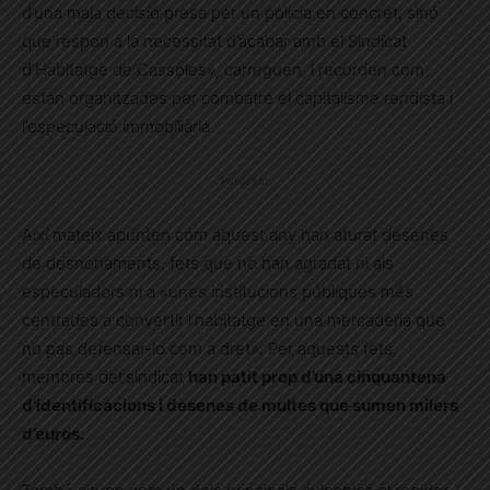
d’una mala decisió presa per un policia en concret, sinó
que respon a la necessitat d’acabar amb el Sindicat
d’Habitatge de Cassoles», carreguen, i recorden com
estan organitzades per combatre el capitalisme rendista i
l’especulació immobiliària.
Publicitat
Així mateix apunten com aquest any han aturat desenes
de desnonaments, fets que no han agradat ni als
especuladors ni a «unes institucions públiques més
centrades a convertir l’habitatge en una mercaderia que
no pas defensar-lo com a dret». Per aquests fets,
membres del sindicat
han patit prop d’una cinquantena
d’identificacions i desenes de multes que sumen milers
d’euros.