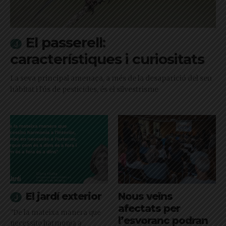
El passerell:
característiques i curiositats
La seva principal amenaça, a més de la desaparició del seu
hàbitat i l'ús de pesticides, és el silvestrisme
El jardí exterior
Nous veïns
afectats per
"De la mateixa manera que
l’esvoranc podran
necessito harmonia a