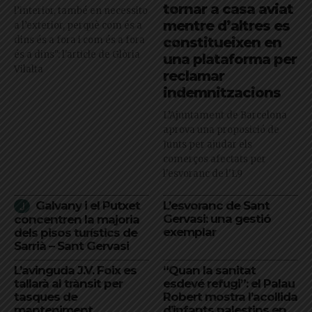
tornar a casa aviat
l’interior, també en necessito
mentre d’altres es
a l’exterior, perquè com és a
dins és a fora i com és a fora
constitueixen en
és a dins": l'article de Glòria
una plataforma per
Vilalta
reclamar
indemnitzacions
L’Ajuntament de Barcelona
aprova una proposició de
Junts per ajudar els
comerços afectats per
l'esvoranc de l'L9
Galvany i el Putxet
L’esvoranc de Sant
Gervasi: una gestió
concentren la majoria
exemplar
dels pisos turístics de
Sarrià – Sant Gervasi
L’avinguda J.V. Foix es
“Quan la sanitat
tallarà al trànsit per
esdevé refugi”: el Palau
tasques de
Robert mostra l’acollida
manteniment
d’infants palestins en