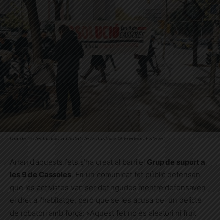
Dia de la declaració a Ciutat de la Justícia © Frederic Esteve
Arran d’aquests fets s’ha creat al barri el
Grup de suport a
les 9 de Cassoles
. En un comunicat fet públic defensen
que les activistes van ser detingudes mentre defensaven
el dret a l’habitatge, però que se les acusa per un delicte
de robatori amb força: «Aquest fet no és aleatori ni fruit