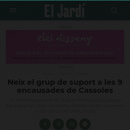
Publicitat
Publicitat
Destacat
Galvany
Societat
Neix el grup de suport a les 9
encausades de Cassoles
En l'últim any membres del Sindicat d'Habitatge de Cassoles
han patit prop d'una cinquantena d'identificacions i desenes de
multes que sumen milers d'euros