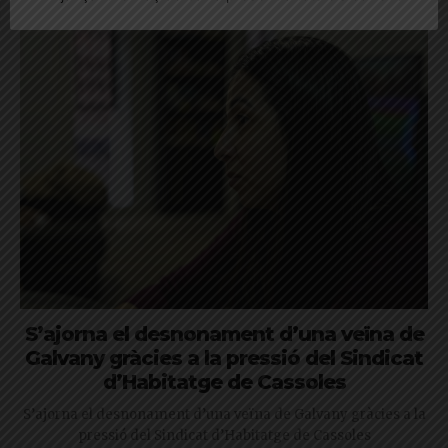
parar amb el meu fill” S’ajorna...
S’ajorna el desnonament d’una veïna de
Galvany gràcies a la pressió del Sindicat
d’Habitatge de Cassoles
S’ajorna el desnonament d’una veïna de Galvany gràcies a la
pressió del Sindicat d’Habitatge de Cassoles