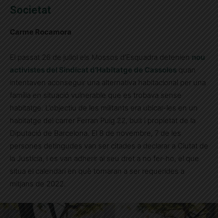
Societat
Carme Rocamora
El passat 26 de juliol els Mossos d’Esquadra detenien
nou
activistes del Sindicat d’Habitatge de Cassoles
quan
intentaven aconseguir una alternativa habitacional per una
família en situació vulnerable que es trobava sense
habitatge. L’objectiu de les militants era ubicar-les en un
habitatge del carrer Ferran Puig 22, buit i propietat de la
Diputació de Barcelona. El 8 de novembre, 7 de les
persones detingudes van ser citades a declarar a Ciutat de
la Justícia, i es van adherir al seu dret a no fer-ho, el que
situa el calendari en què tornaran a ser requerides a
mitjans de 2022.