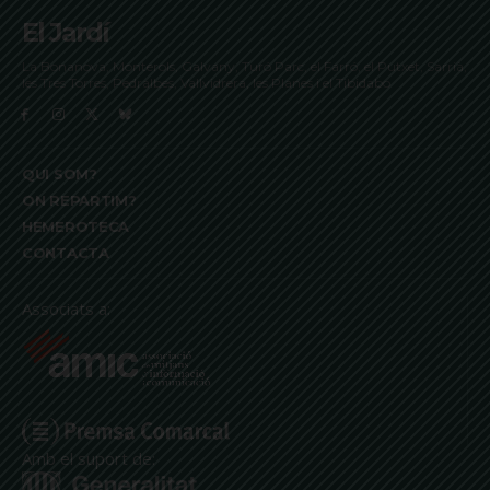
El Jardí
La Bonanova, Monterols, Galvany, Turó Parc, el Farró, el Putxet, Sarrià,
les Tres Torres, Pedralbes, Vallvidrera, les Planes i el Tibidabo
QUI SOM?
ON REPARTIM?
HEMEROTECA
CONTACTA
Associats a:
Amb el suport de: