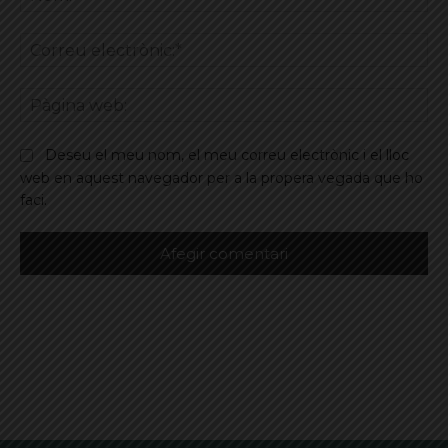
Co
ele
Pà
we
Deseu el meu nom, el meu correu electrònic i el lloc
web en aquest navegador per a la propera vegada que ho
faci.