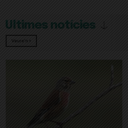
Últimes notícies
Veure'n +