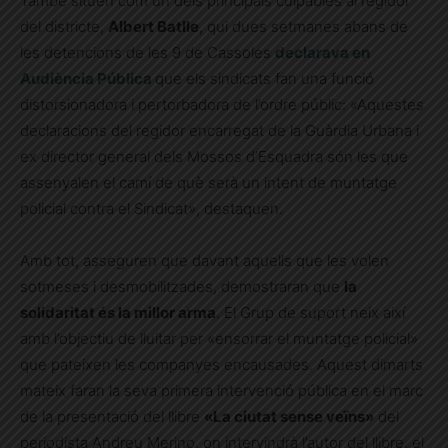
També situen com un dels principals culpables al regidor
del districte,
Albert Batlle
, qui dues setmanes abans de
les detencions de les 9 de Cassoles
declarava en
Audiència Pública
que els sindicats fan una funció
distorsionadora i pertorbadora de l’ordre públic: «Aquestes
declaracions del regidor encarregat de la Guàrdia Urbana i
ex director general dels Mossos d’Esquadra són les que
assenyalen el camí de què serà un intent de muntatge
policial contra el Sindicat», destaquen.
Amb tot, asseguren que davant aquells que les volen
sotmeses i desmobilitzades, demostraran que
la
solidaritat és la millor arma
. El Grup de suport neix així
amb l’objectiu de lluitar per «ensorrar el muntatge policial»
que pateixen les companyes encausades. Aquest dimarts
mateix faran la seva primera intervenció pública en el marc
de la presentació del llibre
«La ciutat sense veïns»
del
periodista Andreu Merino, on intervindrà l’autor del llibre, el