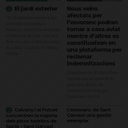
El jardí exterior
Nous veïns
afectats per
"De la mateixa manera que
l’esvoranc podran
necessito harmonia a
tornar a casa aviat
l’interior, també en necessito
mentre d’altres es
a l’exterior, perquè com és a
dins és a fora i com és a fora
constitueixen en
és a dins": l'article de Glòria
una plataforma per
Vilalta
reclamar
indemnitzacions
L’Ajuntament de Barcelona
aprova una proposició de
Junts per ajudar els
comerços afectats per
l'esvoranc de l'L9
Galvany i el Putxet
L’esvoranc de Sant
Gervasi: una gestió
concentren la majoria
exemplar
dels pisos turístics de
Sarrià – Sant Gervasi