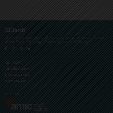
El Jardí
La Bonanova, Monterols, Galvany, Turó Parc, el Farró, el Putxet, Sarrià,
les Tres Torres, Pedralbes, Vallvidrera, les Planes i el Tibidabo
QUI SOM?
ON REPARTIM?
HEMEROTECA
CONTACTA
Associats a: