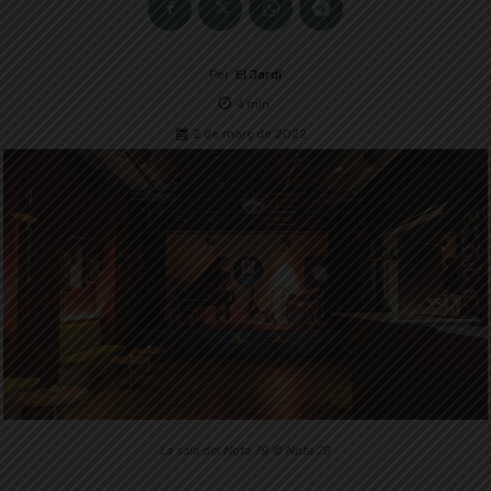
Per
El Jardí
4
min.
2 de març de 2022
La sala del Nota 79 © Nota 79