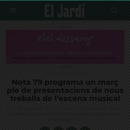
Publicitat
Publicitat
Cultura
Destacat
El Farró
Nota 79 programa un març
ple de presentacions de nous
treballs de l’escena musical
Nota 79 aposta per un cartell de jazz, música clàssica, d’autor i
presentacions de nous treballs de propostes emergents com
Nerea Bassart Trio