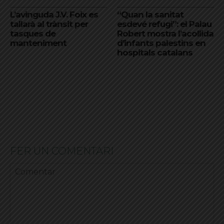
L’avinguda J.V. Foix es
“Quan la sanitat
tallarà al trànsit per
esdevé refugi”: el Palau
tasques de
Robert mostra l’acollida
manteniment
d’infants palestins en
hospitals catalans
FER UN COMENTARI