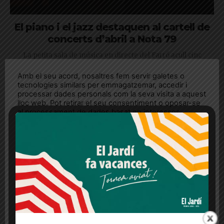
El piano i el jazz destaquen al cartell de
concerts d’abril a Nota 79
La petita sala de música en directe del Farró acull cinc
concerts de cinc grans artistes i grups del moment
Amb el seu acord, nosaltres fem servir galetes o
tecnologies similars per emmagatzemar, accedir i
processar dades personals com la seva visita a aquest
lloc web. Pot retirar el seu consentiment o oposar-se
al processament de dades basat en interessos
legítims en qualsevol moment fent clic a "Ajustos de
cookies" o a la nostra Política de privacitat en aquest
lloc web. Si cliques "acceptar" dones el teu
consentiment
Més informació
Acceptar
Rebutjar tot
Quan l’usuari crea un compte al Diari el Jardí, dona el
seu consentiment explícit per rebre comunicacions
informatives relacionades amb el servei. Aquest