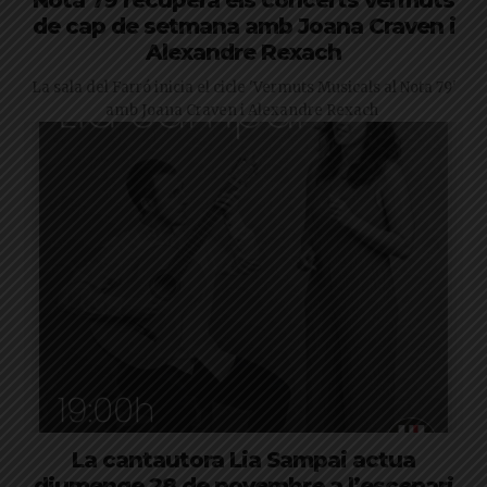
Nota 79 recupera els concerts vermuts
de cap de setmana amb Joana Craven i
Alexandre Rexach
La sala del Farró inicia el cicle 'Vermuts Musicals al Nota 79'
amb Joana Craven i Alexandre Rexach
La cantautora Lia Sampai actua
diumenge 28 de novembre a l’escenari