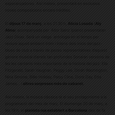
esperançadores. Així mateix, presentarà en exclusiva
noves composicions encara inèdites.
El
dijous 17 de març
, a les 21.30 h,
Alicia Losada
(
Aly
Alma
) acompanyada per Aitor Sainz (piano) presentaran
Jazz Divas
. Serà un viatge antologia en el temps per
reviure aquell ambient íntim i intens dels inicis del jazz-
blues de club a través de peces representatives d’aquest
gènere musical d’arrels tan profundes Sonaran versions de
les les cantants més importants de la història del jazz: Ella
Fitzgerald, Sarah Vaughan, Peggy Lee, Dinah Washington,
Nina Simone, Billie Holiday, Patsy Cline, Doris Day, Etta
James… i
altres sorpreses més de cabaret.
Així mateix, la música clàssica té el seu protagonisme a la
programació del mes de març. El diumenge 20 de març, a
les 19 h, el
pianista rus establert a Barcelona
des de fa