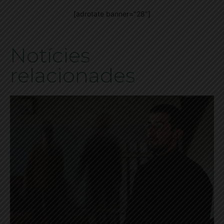
[adrotate banner="28"]
Notícies
relacionades