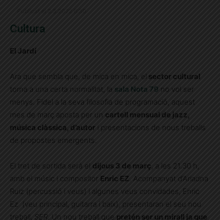
Publicat el 2.3.2022 6:30
Cultura
El Jardí
Ara que sembla que, de mica en mica, el
sector cultural
torna a una certa normalitat, la
sala Nota 79
no vol ser
menys. Fidel a la seva filosofia de programació, aquest
mes de març aposta per un
cartell mensual de jazz,
música clàssica, d’autor
i presentacions de nous treballs
de propostes emergents.
El tret de sortida serà el
dijous 3 de març
, a les 21.30 h,
amb el músic i compositor
Enric EZ
. Acompanyat d’Ariadna
Ruiz (percussió i veus) i algunes veus convidades, Enric
Ez (veu principal, guitarra i baix), presentaran el seu nou
treball,
SER
. Un nou treball que
pretén ser un mirall ja que