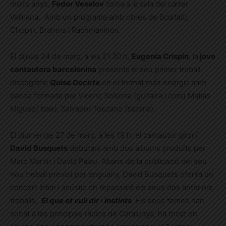
molts anys,
Fedor Veselov
torna a la sala del carrer
Vallirana. Amb un programa amb obres de Scarlatti,
Chopin, Brahms i Rachmaninov.
El dijous 24 de març, a les 21.30 h,
Eugenia Crispin
, la
jove
cantautora barcelonina
presenta el seu primer treball
discogràfic
Quise Decirte
,
en el format més enèrgic amb
banda formada per Vicenç Solsona (guitarra i cors) Matias
Miguez( baix), Salvador Toscano (bateria).
El diumenge 27 de març, a les 19 h, el cantautor gironí
David Busquets
debutarà amb dos àlbums produïts per
Marc Martín i David Palau. Abans de la publicació del seu
nou treball previst per enguany, David Busquets oferirà un
concert íntim i acústic on repassarà els seus dos anteriors
treballs,
El que et vull dir
i
Instints
. Els seus temes han
sonat a les principals ràdios de Catalunya, ha tocat en