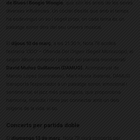
de Blues i Boogie Woogie
, que són les arrels de les seves
diverses influències. Un còctel d’estils que amb el temps
ha esdevingut un so i segell propi, on cada tema és un
paisatge sonor dins del seu univers musical.
El
dijous 10 de març
, a les 21.30 h, Nota 79 acollirà
l’estrena
‘ODO’ – Ofrenda Del Origen (Segell Microscopi),
el
segon àlbum compost i produït pel pianista montserratí
David Muñoz Guillamon (DAMUG).
Acompanyat de
Manolo López (contrabaix), Martí Hosta (bateria), DAMUG
transporta l’espectador a un paisatge sonor, emocional i
sentimental; el jazz més paisatgista, que proporciona
harmonia, melodia i ritme per connectar amb un dels
orígens de la vida: el so.
Concerts per partida doble
El
diumenge 13 de març
, Nota 79 viurà concerts per