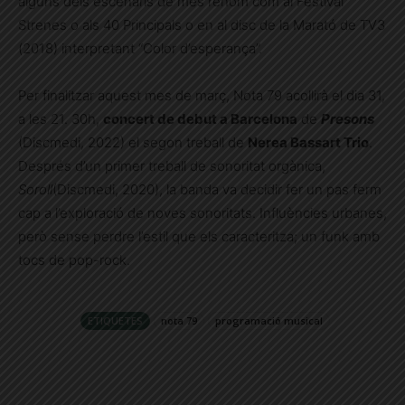
alguns dels escenaris de més renom com al Festival
Strenes o als 40 Principals o en al disc de la Marató de TV3
(2018) interpretant “Color d’esperança”.
Per finalitzar aquest mes de març, Nota 79 acollirà el dia 31,
a les 21. 30h,
concert de debut a Barcelona
de
Presons
(Discmedi, 2022) el segon treball de
Nerea Bassart Trio
.
Després d’un primer treball de sonoritat orgànica,
Soroll
(Discmedi, 2020), la banda va decidir fer un pas ferm
cap a l’exploració de noves sonoritats. Influències urbanes,
però sense perdre l’estil que els caracteritza; un funk amb
tocs de pop-rock.
ETIQUETES
nota 79
programació musical