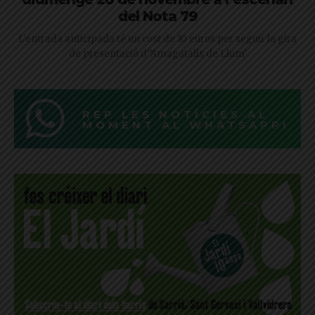
del Nota 79
L'entrada anticipada té un cost de 10 euros per seguir la gira
de presentació d'’Amagatalls de Llum'
REP LES NOTÍCIES AL
MOMENT AL WHATSAPP!