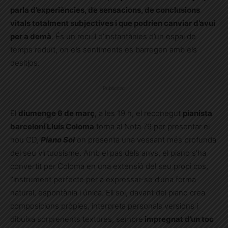
parla d’experiències, de sensacions, de conclusions
vitals totalment subjectives i que podrien canviar d’avui
per a demà
. És un recull d’instantànies d’un espai de
temps reduït, on els sentiments es barregen amb els
desitjos.
Publicitat
El
diumenge 6 de març,
a les 19 h, el reconegut
pianista
barceloní Lluís Coloma
torna al Nota 79 per presentar el
nou CD,
Piano Sol
on presenta una vessant més profunda
del seu virtuosisme. Amb el pas dels anys, el piano s’ha
convertit per Coloma en una extensió del seu propi cos,
l’instrument perfecte per a expressar-se d’una forma
natural, espontània i única. Ell sol, davant del piano crea
composicions pròpies, interpreta personals versions i
dibuixa sorprenents textures, sempre
impregnat d’un toc