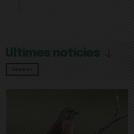
Últimes notícies
Veure'n +