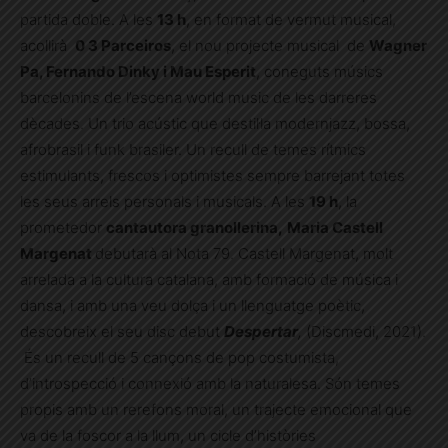
partida doble. A les
13 h
, en format de vermut musical,
acollirà
0 3 Parceiros
, el nou projecte musical de
Wagner
Pa, Fernando Dinky i Mau Esperit
, coneguts músics
barcelonins de l’escena world music de les darreres
dècades. Un trio acústic que destil·la modernjazz, bossa,
afrobrasil i funk brasiler. Un recull de temes rítmics
estimulants, frescos i optimistes sempre barrejant totes
les seus arrels personals i musicals. A les
19 h
, la
prometedor
cantautora granollerina,
Maria Castell
Margenat
debutarà al Nota 79. Castell Margenat, molt
arrelada a la cultura catalana, amb formació de música i
dansa, i amb una veu dolça i un llenguatge poètic,
descobreix el seu disc debut
Despertar
,
(Discmedi, 2021).
És un recull de 5 cançons de pop costumista,
d’introspecció i connexió amb la naturalesa. Són temes
propis amb un rerefons moral, un trajecte emocional que
va de la foscor a la llum, un cicle d’històries