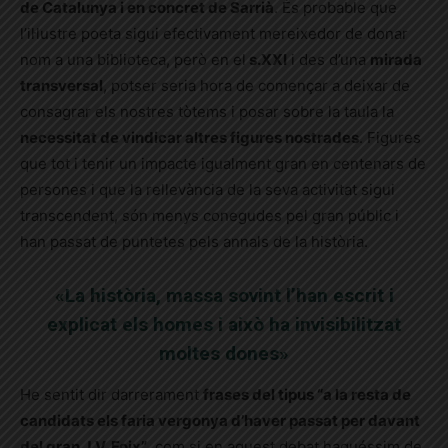
de Catalunya i en concret de Sarrià
. És probable que
l’il·lustre poeta sigui efectivament mereixedor de donar
nom a una biblioteca, però en el
s.XXI
i des d’una
mirada
transversal
, potser seria hora de començar a deixar de
consagrar els nostres tòtems i posar sobre la taula la
necessitat de vindicar altres figures nostrades
. Figures
que tot i tenir un impacte igualment gran en centenars de
persones i que la rellevància de la seva activitat sigui
transcendent, són menys conegudes pel gran públic i
han passat de puntetes pels annals de la història.
«La història, massa sovint l’han escrit i
explicat els homes i això ha invisibilitzat
moltes dones»
He sentit dir darrerament
frases del tipus “a la resta de
candidats els faria vergonya d’haver passat per davant
del gran J.V. Foix”
, com si en aquest debat haguéssim de