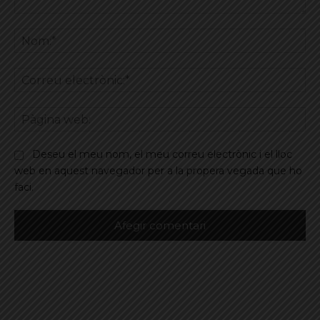
Comentar
No
Co
ele
Pà
we
Deseu el meu nom, el meu correu electrònic i el lloc
web en aquest navegador per a la propera vegada que ho
faci.