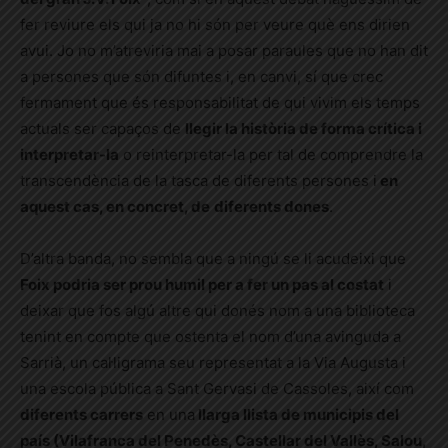
fer reviure els qui ja no hi són per veure què ens dirien
avui. Jo no m’atreviria mai a posar paraules que no han dit
a persones que són difuntes i, en canvi, sí que crec
fermament que és responsabilitat de qui vivim els temps
actuals ser capaços de
llegir la història de forma crítica i
interpretar-la
o reinterpretar-la per tal de comprendre la
transcendència de la tasca de diferents persones i
en
aquest cas, en concret, de
diferents dones
.
D’altra banda, no sembla que a ningú se li acudeixi que
Foix podria ser prou humil per a fer un pas al costat
i
deixar que fos algú altre qui donés nom a una biblioteca
tenint en compte que ostenta el nom d’una avinguda a
Sarrià, un cal·ligrama seu representat a la Via Augusta i
una escola pública a Sant Gervasi de Cassoles, així com
diferents carrers
en una
llarga llista de municipis del
país (Vilafranca del Penedès, Castellar del Vallès, Salou,