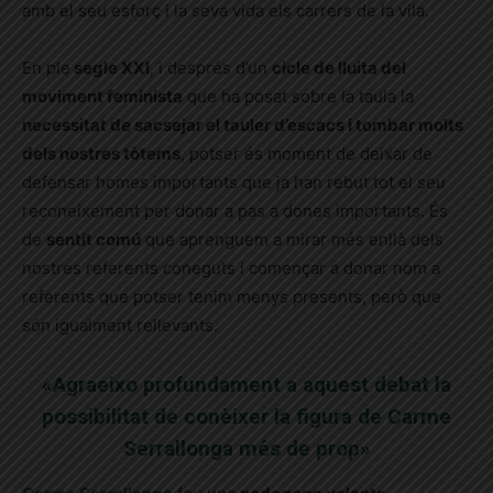
amb el seu esforç i la seva vida els carrers de la vila.
En ple
segle XXI
, i després d’un
cicle de lluita del
moviment feminista
que ha posat sobre la taula la
necessitat de sacsejar el tauler d’escacs i tombar molts
dels nostres tòtems
, potser és moment de deixar de
defensar homes importants que ja han rebut tot el seu
reconeixement per donar a pas a dones importants. És
de
sentit comú
que aprenguem a mirar més enllà dels
nostres referents coneguts i començar a donar nom a
referents que potser tenim menys presents, però que
són igualment rellevants.
«Agraeixo profundament a aquest debat la
possibilitat de conèixer la figura de Carme
Serrallonga més de prop»