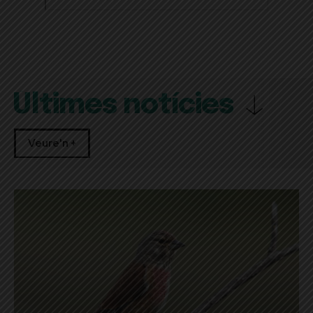
Últimes notícies
Veure'n +