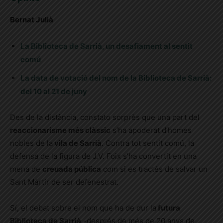
Bernat Julià
La Biblioteca de Sarrià, un desafiament al sentit
comú
La data de votació del nom de la Biblioteca de Sarrià:
del 10 al 21 de juny
Des de la distància, constato sorprès que una part del
reaccionarisme més clàssic
s’ha apoderat d’homes
nobles de la
vila de Sarrià
. Contra tot sentit comú, la
defensa de la figura de J.V. Foix s’ha convertit en una
mena de
creuada pública
com si es tractés de salvar un
Sant Màrtir de ser defenestrat.
Sí, el debat sobre el nom que ha de dur la
futura
Biblioteca de Sarrià
-després de més de 20 anys de