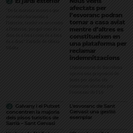
El jardí exterior
Nous veïns
afectats per
"De la mateixa manera que
l’esvoranc podran
necessito harmonia a
tornar a casa aviat
l’interior, també en necessito
mentre d’altres es
a l’exterior, perquè com és a
dins és a fora i com és a fora
constitueixen en
és a dins": l'article de Glòria
una plataforma per
Vilalta
reclamar
indemnitzacions
L’Ajuntament de Barcelona
aprova una proposició de
Junts per ajudar els
comerços afectats per
l'esvoranc de l'L9
Galvany i el Putxet
L’esvoranc de Sant
Gervasi: una gestió
concentren la majoria
exemplar
dels pisos turístics de
Sarrià – Sant Gervasi