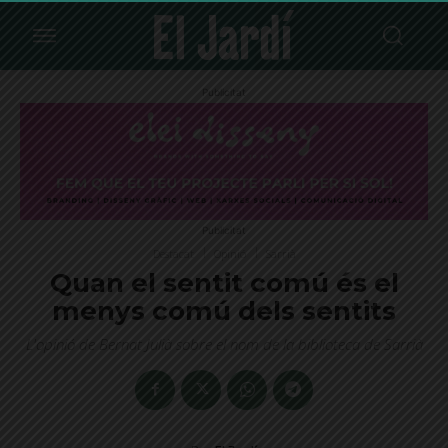
Publicitat
Publicitat
Destacat
Opinió
Sarrià
Quan el sentit comú és el
menys comú dels sentits
L'opinió de Bernat Julià sobre el nom de la biblioteca de Sarrià