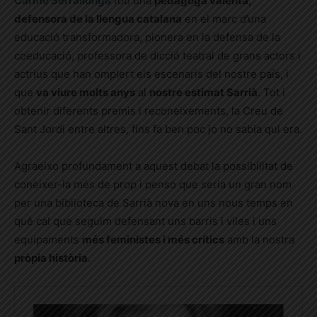
Carme Serrallonga
fou una
pedagoga valenta,
defensora de la llengua catalana
en el marc d’una
educació transformadora, pionera en la defensa de la
coeducació, professora de dicció teatral de grans actors i
actrius que han omplert els escenaris del nostre país, i
que
va viure molts anys
al
nostre estimat Sarrià
. Tot i
obtenir diferents premis i reconeixements, la Creu de
Sant Jordi entre altres, fins fa ben poc jo no sabia qui era.
Agraeixo profundament a aquest debat la possibilitat de
conèixer-la més de prop i penso que seria un gran nom
per una biblioteca de Sarrià nova en uns nous temps en
què cal que seguim defensant uns barris i viles i uns
equipaments
més feministes i més crítics
amb la nostra
pròpia història
.