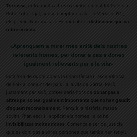
Terrassa
, entre molts altres) o també un Institut Públic a
Rubí. Tot plegat, sense comptar és clar la Medalla d’Or,
els premis Nacionals i d’Honor i altres
distincions que va
rebre en vida
.
«Aprenguem a mirar més enllà dels nostres
referents homes, per donar a pas a dones
igualment rellevants per a la vila»
Està fora de dubte doncs la importància i l’ascendència
de Foix al conjunt del país i a la vila de Sarrià. Però
justament per això, potser seria hora de
donar pas a
altres persones igualment importants
que no han gaudit
d’aquest reconeixement
. Perquè la història, massa
sovint, l’han escrit i explicat els homes i això ha
invisibilitzat moltes dones
. Comença a ser de justícia
que es doni pas a altres persones que també han tenyit