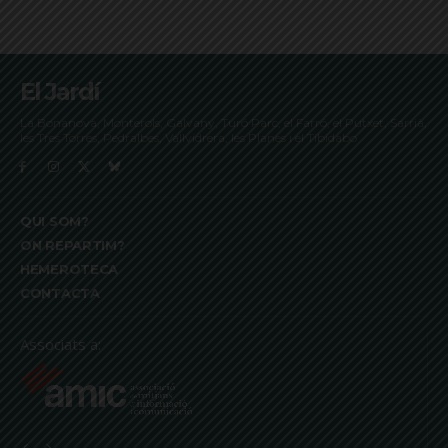
El Jardí
La Bonanova, Monterols, Galvany, Turó Parc, el Farró, el Putxet, Sarrià,
les Tres Torres, Pedralbes, Vallvidrera, les Planes i el Tibidabo
QUI SOM?
ON REPARTIM?
HEMEROTECA
CONTACTA
Associats a: