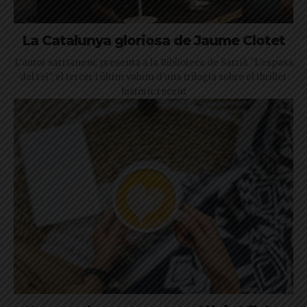
La Catalunya gloriosa de Jaume Clotet
L’autor sarrianenc presenta a la Biblioteca de Sarrià "L'espasa
del rei", el tercer i últim volum d'una trilogia sobre el thriller
històric recent