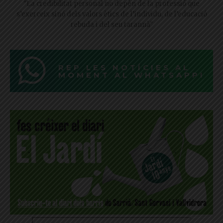
"La credibilitat personal no depèn de la professió que
s’exerceix sinó dels valors ètics de l’individu, de l’educació
rebuda i del seu tarannà"
REP LES NOTÍCIES AL
MOMENT AL WHATSAPP!