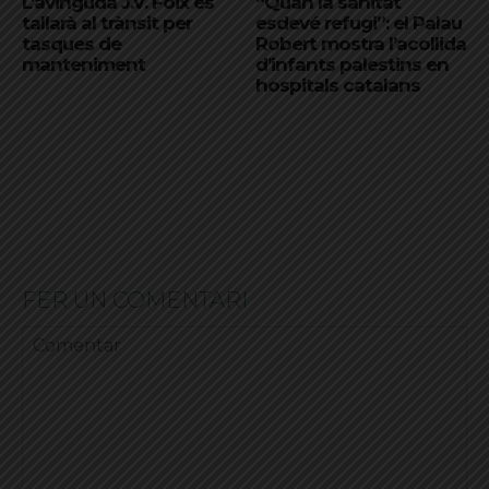
L’avinguda J.V. Foix es
“Quan la sanitat
tallarà al trànsit per
esdevé refugi”: el Palau
tasques de
Robert mostra l’acollida
manteniment
d’infants palestins en
hospitals catalans
FER UN COMENTARI