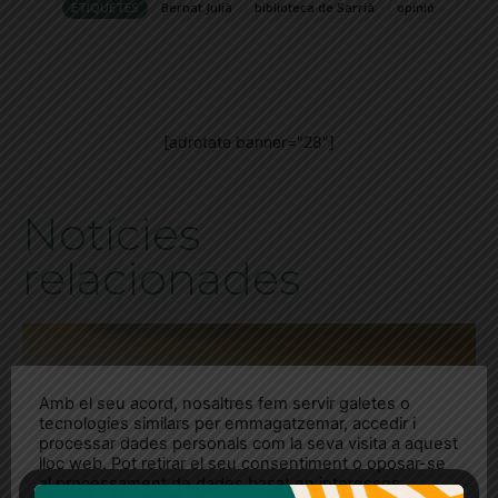
ETIQUETES
Bernat Julià
biblioteca de Sarrià
opinió
[adrotate banner="28"]
Notícies
relacionades
Amb el seu acord, nosaltres fem servir galetes o
tecnologies similars per emmagatzemar, accedir i
processar dades personals com la seva visita a aquest
lloc web. Pot retirar el seu consentiment o oposar-se
al processament de dades basat en interessos