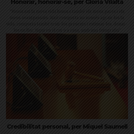
Honorar, honorar-se, per Glòria Vilalta
"Honorant la meva vida honoro també els meus pares i els
meus avantpassats. Això comporta no només agrair-los la
vida, comporta també tenir-los presents i estimar-los, donar-
los un lloc. Sigui en el cor o a casa, amb una fotografia"
Credibilitat personal, per Miquel Saumell