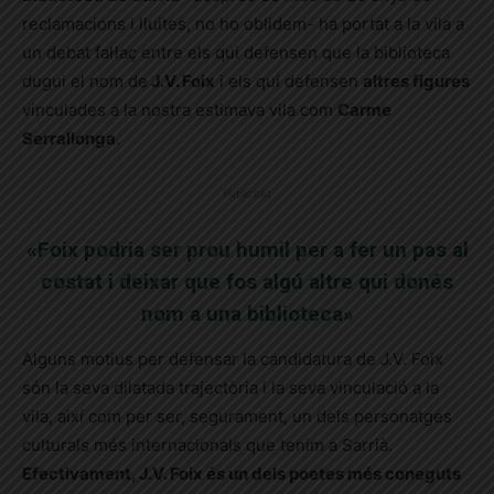
reclamacions i lluites, no ho oblidem- ha portat a la vila a
un debat fal·laç entre els qui defensen que la biblioteca
dugui el nom de
J.V. Foix
i els qui defensen
altres figures
vinculades a la nostra estimava vila com
Carme
Serrallonga
.
Publicitat
«Foix podria ser prou humil per a fer un pas al
costat i deixar que fos algú altre qui donés
nom a una biblioteca»
Alguns motius per defensar la candidatura de J.V. Foix
són la seva dilatada trajectòria i la seva vinculació a la
vila, així com per ser, segurament, un dels personatges
culturals més internacionals que tenim a Sarrià.
Efectivament, J.V. Foix és un dels poetes més coneguts