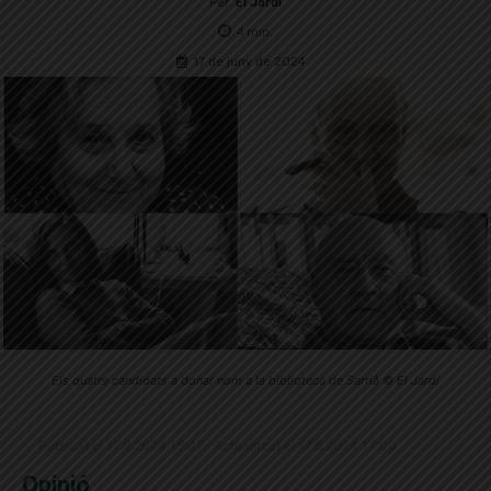
Per
El Jardí
4
min.
17 de juny de 2024
Els quatre candidats a donar nom a la biblioteca de Sarrià © El Jardí
Publicat el 17.6.2024 15:47 · Actualitzat el 17.6.2024 17:00
Opinió