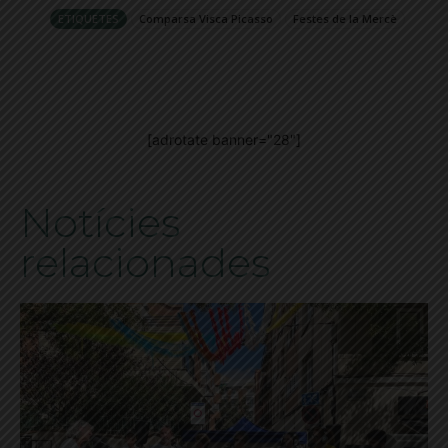
ETIQUETES
Comparsa Visca Picasso
Festes de la Mercè
[adrotate banner="28"]
Notícies
relacionades