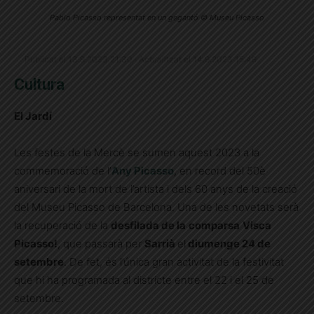
Pablo Picasso representat en un gegantó © Museu Picasso
Publicat el 13.9.2023 21:30 · Actualitzat el 14.9.2023 15:49
Cultura
El Jardí
Les festes de la Mercè se sumen aquest 2023 a la
commemoració de l’
Any Picasso
, en record del 50è
aniversari de la mort de l’artista i dels 60 anys de la creació
del Museu Picasso de Barcelona. Una de les novetats serà
la recuperació de la
desfilada de la
comparsa
Visca
Picasso!
, que passarà per
Sarrià
el
diumenge 24 de
setembre
. De fet, és l’única gran activitat de la festivitat
que hi ha programada al districte entre el 22 i el 25 de
setembre.