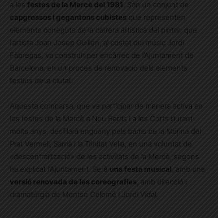
a les
festes de la Mercè del 1981
. Són un conjunt de
capgrossos i gegantons cubistes
que representen
elements coneguts de la carrera artística del pintor, que
l’artista Joan Josep Guillén, al costat del músic Jordi
Fàbregas, va construir per encàrrec de l’Ajuntament de
Barcelona, en un procés de renovació dels elements
festius de la ciutat.
Aquesta comparsa, que va participar de manera activa en
les festes de la Mercè a Nou Barris i a les Corts durant
molts anys, desfilarà enguany pels barris de la Marina del
Prat Vermell, Sarrià i la Trinitat Vella, en una voluntat de
«descentralització» de les activitats de la Mercè, segons
ha explicat l’Ajuntament. Serà
una festa musical
, amb una
versió renovada de les coreografies
, amb direcció i
dramatúrgia de Montse Colomé i Jordi Vidal.