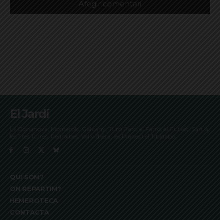
El Jardí
La Bonanova, Monterols, Galvany, Turó Parc, el Farró, el Putxet, Sarrià,
les Tres Torres, Pedralbes, Vallvidrera, les Planes i el Tibidabo
QUI SOM?
ON REPARTIM?
HEMEROTECA
CONTACTA