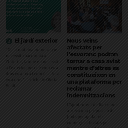
El jardí exterior
Nous veïns
afectats per
"De la mateixa manera que
l’esvoranc podran
necessito harmonia a
tornar a casa aviat
l’interior, també en necessito
mentre d’altres es
a l’exterior, perquè com és a
dins és a fora i com és a fora
constitueixen en
és a dins": l'article de Glòria
una plataforma per
Vilalta
reclamar
indemnitzacions
L’Ajuntament de Barcelona
aprova una proposició de
Junts per ajudar els
comerços afectats per