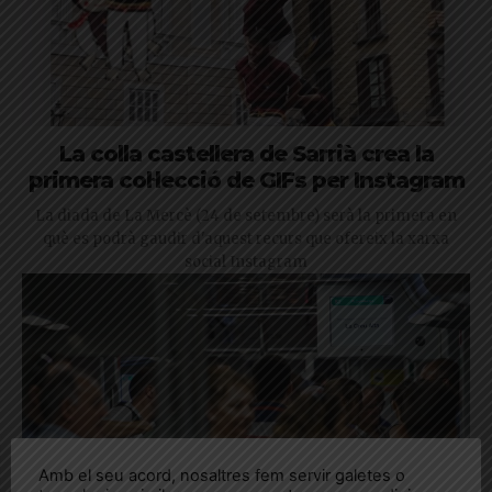
La colla castellera de Sarrià crea la
primera col·lecció de GIFs per Instagram
La diada de La Mercè (24 de setembre) serà la primera en
què es podrà gaudir d'aquest recurs que ofereix la xarxa
social Instagram
Amb el seu acord, nosaltres fem servir galetes o