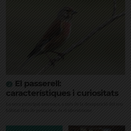
El passerell:
característiques i curiositats
La seva principal amenaça, a més de la desaparició del seu
hàbitat i l'ús de pesticides, és el silvestrisme