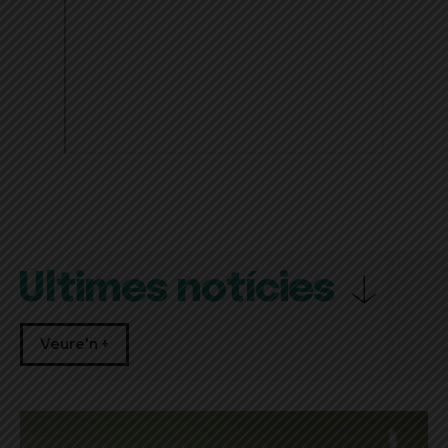
Últimes notícies
Veure'n +