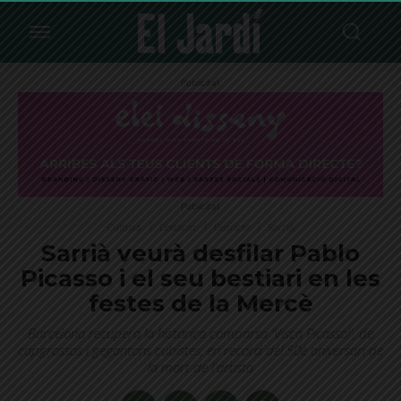
Publicitat
Publicitat
Cultura
Destacat
Districte
Sarrià
Sarrià veurà desfilar Pablo
Picasso i el seu bestiari en les
festes de la Mercè
Barcelona recupera la històrica comparsa 'Visca Picasso!', de
capgrossos i gegantons cubistes, en record del 50è aniversari de
la mort de l'artista