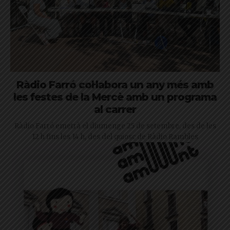
Ràdio Farró col·labora un any més amb
les festes de la Mercè amb un programa
al carrer
Ràdio Farró emetrà el diumenge 25 de setembre, des de les
12 h fins les 14 h, des del quiosc de Ràdio Rambles