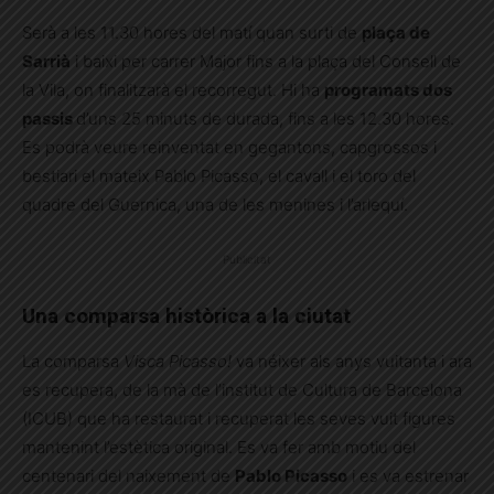
Serà a les 11.30 hores del matí quan surti de
plaça de
Sarrià
i baixi per carrer Major fins a la plaça del Consell de
la Vila, on finalitzarà el recorregut. Hi ha
programats dos
passis
d’uns 25 minuts de durada, fins a les 12.30 hores.
Es podrà veure reinventat en gegantons, capgrossos i
bestiari el mateix Pablo Picasso, el cavall i el toro del
quadre del Guernica, una de les menines i l’arlequí.
Publicitat
Una comparsa històrica a la ciutat
La comparsa
Visca Picasso!
va néixer als anys vuitanta i ara
es recupera, de la mà de l’institut de Cultura de Barcelona
(ICUB) que ha restaurat i recuperat les seves vuit figures
mantenint l’estètica original. Es va fer amb motiu del
centenari del naixement de
Pablo Picasso
i es va estrenar