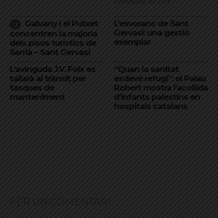
l'esvoranc de l'L9
Galvany i el Putxet
L’esvoranc de Sant
Gervasi: una gestió
concentren la majoria
exemplar
dels pisos turístics de
Sarrià – Sant Gervasi
L’avinguda J.V. Foix es
“Quan la sanitat
tallarà al trànsit per
esdevé refugi”: el Palau
tasques de
Robert mostra l’acollida
manteniment
d’infants palestins en
hospitals catalans
FER UN COMENTARI