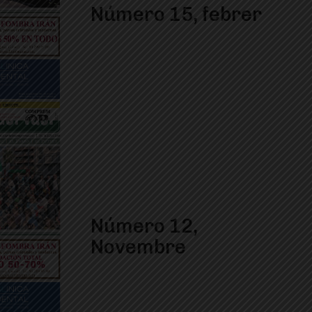
Número 15, febrer
Número 12,
Novembre