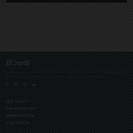
El Jardí
La Bonanova, Monterols, Galvany, Turó Parc, el Farró, el Putxet, Sarrià,
les Tres Torres, Pedralbes, Vallvidrera, les Planes i el Tibidabo
QUI SOM?
ON REPARTIM?
HEMEROTECA
CONTACTA