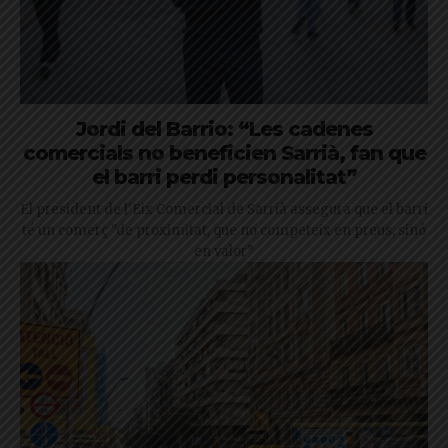
Jordi del Barrio: “Les cadenes
comercials no beneficien Sarrià, fan que
el barri perdi personalitat”
El president de l'Eix Comercial de Sarrià assegura que el barri
té un comerç "de proximitat, que no competeix en preus, sinó
en valor”