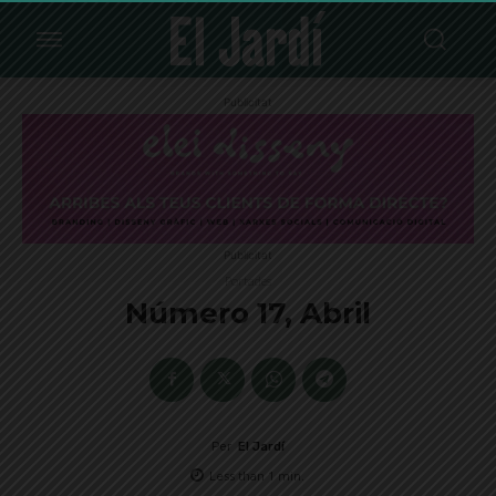
Publicitat
Publicitat
Portades
Número 17, Abril
Per
El Jardí
Less than 1
min.