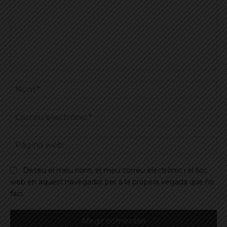
Comentar
No
Co
ele
Pà
we
Deseu el meu nom, el meu correu electrònic i el lloc
web en aquest navegador per a la propera vegada que ho
faci.