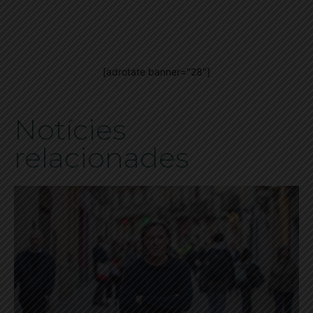
[adrotate banner="28"]
Notícies
relacionades