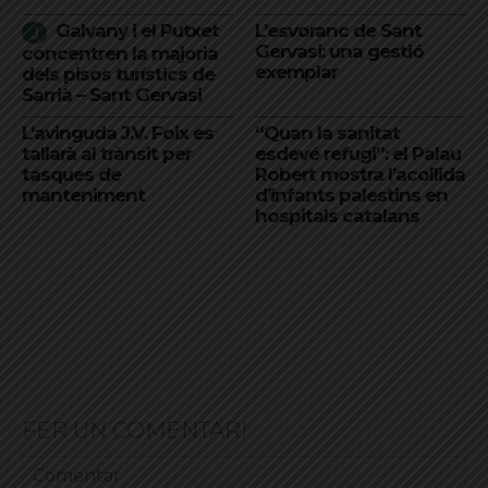
Galvany i el Putxet
L’esvoranc de Sant
Gervasi: una gestió
concentren la majoria
exemplar
dels pisos turístics de
Sarrià – Sant Gervasi
L’avinguda J.V. Foix es
“Quan la sanitat
tallarà al trànsit per
esdevé refugi”: el Palau
tasques de
Robert mostra l’acollida
manteniment
d’infants palestins en
hospitals catalans
FER UN COMENTARI