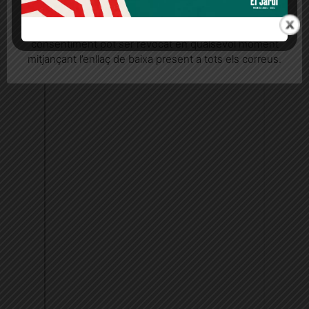
seu consentiment explícit per rebre comunicacions
informatives relacionades amb el servei. Aquest
consentiment pot ser revocat en qualsevol moment
mitjançant l’enllaç de baixa present a tots els correus.