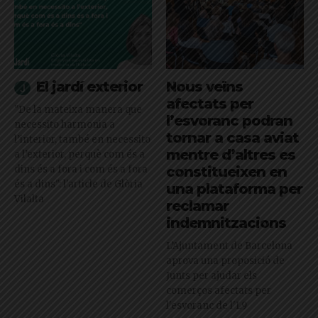
El jardí exterior
Nous veïns
afectats per
"De la mateixa manera que
l’esvoranc podran
necessito harmonia a
tornar a casa aviat
l’interior, també en necessito
mentre d’altres es
a l’exterior, perquè com és a
dins és a fora i com és a fora
constitueixen en
és a dins": l'article de Glòria
una plataforma per
Vilalta
reclamar
indemnitzacions
L’Ajuntament de Barcelona
aprova una proposició de
Junts per ajudar els
comerços afectats per
l'esvoranc de l'L9