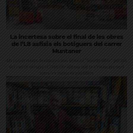
La incertesa sobre el final de les obres
de l’L8 asfixia els botiguers del carrer
Muntaner
Els comerciants denuncien una situació "insostenible" pel tall
del carrer mentre el Districte afirma que ja s'estan prenent
totes les mesures possibles