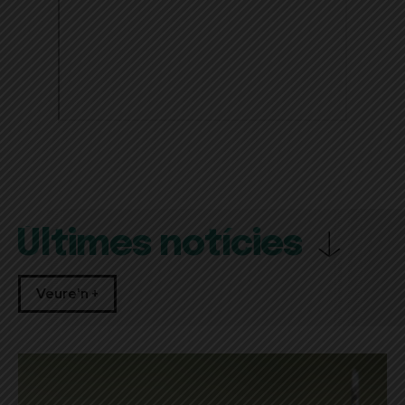
Últimes notícies
Veure'n +