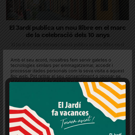
El Jardí publica un nou llibre en el marc
de la celebració dels 10 anys
El Jardí de Sant Gervasi i Sarrià publica un nou llibre en el
marc de la celebració dels 10 anys
Amb el seu acord, nosaltres fem servir galetes o
tecnologies similars per emmagatzemar, accedir i
processar dades personals com la seva visita a aquest
lloc web. Pot retirar el seu consentiment o oposar-se
REP LES NOTÍCIES AL
MOMENT AL WHATSAPP!
al processament de dades basat en interessos
legítims en qualsevol moment fent clic a "Ajustos de
cookies" o a la nostra Política de privacitat en aquest
lloc web. Si cliques "acceptar" dones el teu
consentiment
Més informació
Acceptar
Rebutjar tot
Quan l’usuari crea un compte al Diari el Jardí, dona el