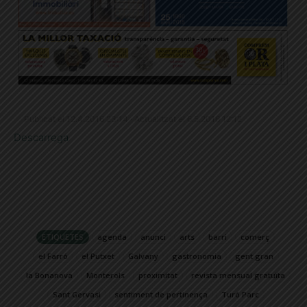
Publicat el 12.4.2016 23:14 · Actualitzat el 6.5.2016 12:12
Descarrega
ETIQUETES
agenda
anunci
arts
barri
comerç
el Farró
el Putxet
Galvany
gastronomia
gent gran
la Bonanova
Monterols
proximitat
revista mensual gratuïta
Sant Gervasi
sentiment de pertinença
Turó Parc