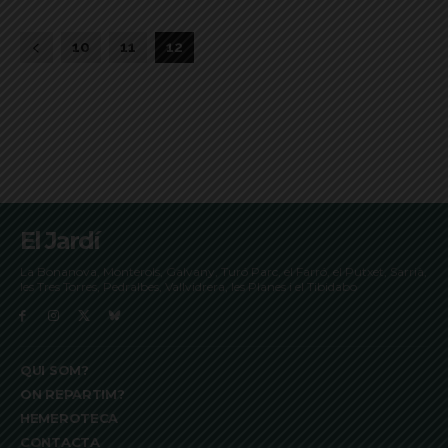
10
11
12
El Jardí
La Bonanova, Monterols, Galvany, Turó Parc, el Farró, el Putxet, Sarrià,
les Tres Torres, Pedralbes, Vallvidrera, les Planes i el Tibidabo
QUI SOM?
ON REPARTIM?
HEMEROTECA
CONTACTA