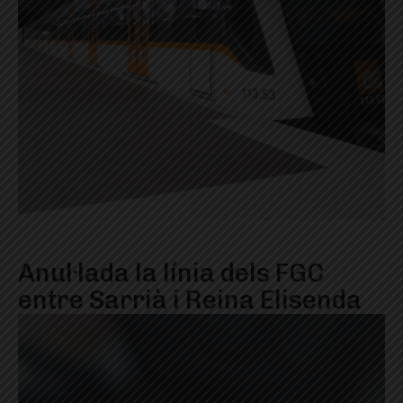
Anul·lada la línia dels FGC
entre Sarrià i Reina Elisenda