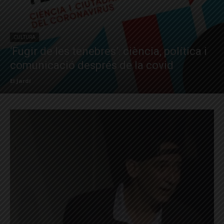
CULTURA
‘Fugir de les tenebres’: ciència, política i
comunicació després de la covid
El Jardí