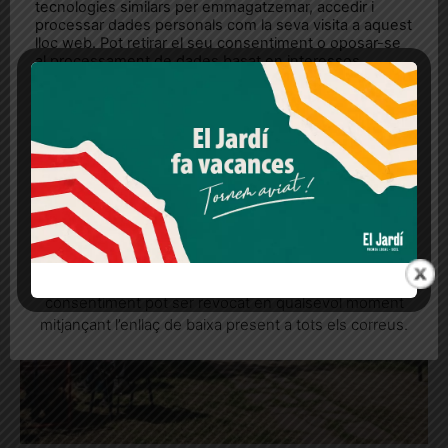
tecnologies similars per emmagatzemar, accedir i
El teletreball
processar dades personals com la seva visita a aquest
lloc web. Pot retirar el seu consentiment o oposar-se
al processament de dades basat en interessos
legítims en qualsevol moment fent clic a "Ajustos de
cookies" o a la nostra Política de privacitat en aquest
lloc web. Si cliques "acceptar" dones el teu
consentiment
Més informació
Acceptar
Rebutjar tot
Quan l’usuari crea un compte al Diari el Jardí, dona el
seu consentiment explícit per rebre comunicacions
informatives relacionades amb el servei. Aquest
consentiment pot ser revocat en qualsevol moment
mitjançant l’enllaç de baixa present a tots els correus.