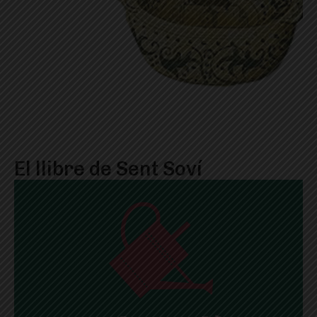
El llibre de Sent Soví