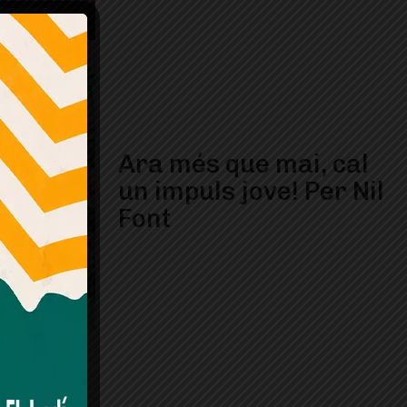
Ara més que mai, cal
un impuls jove! Per Nil
Font