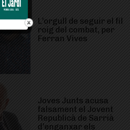
L’orgull de seguir el fil
roig del combat, per
Ferran Vives
Joves Junts acusa
falsament el Jovent
Republicà de Sarrià
d’enganxar els