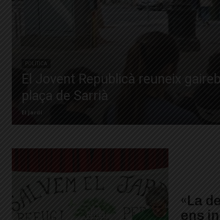
POLÍTICA
El Jovent Republicà reuneix gaire
plaça de Sarrià
El Jardí
«La d
ens in