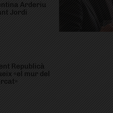
ntina Arderiu
ant Jordi
vent Republicà
eix «el mur del
arcat»