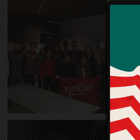
Les p
Joven
les el
munic