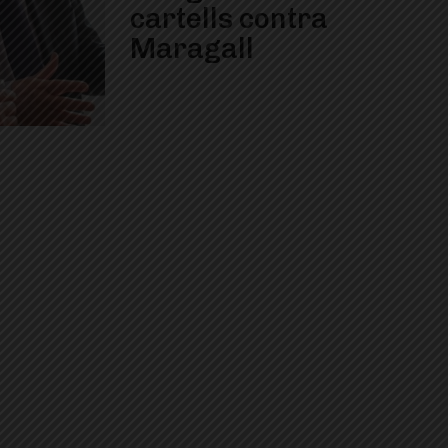
cartells contra
Maragall