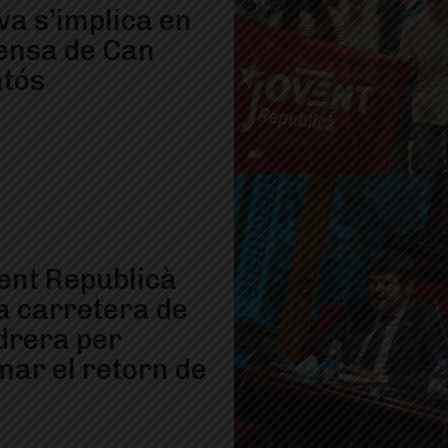
a s’implica en
fensa de Can
tós
vent Republicà
la carretera de
idrera per
mar el retorn de