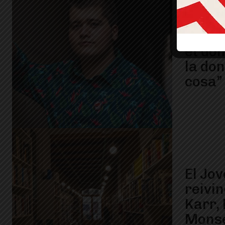
Ferra
quali
et don
la don
cosa”
El Jo
reivi
Karr,
Monse