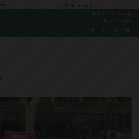
res
El meu compte
C
25.8
Sant Gervasi
C
25.7
Sarrià
à