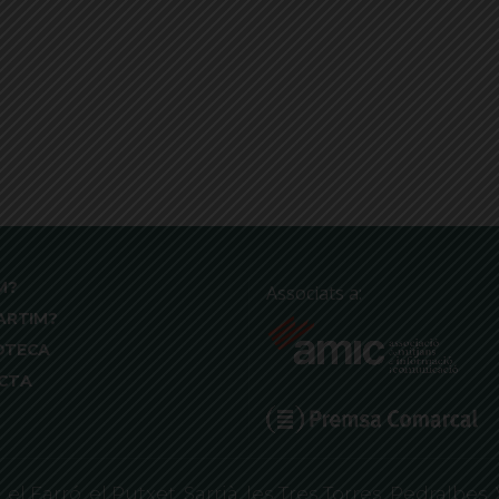
M?
Associats a:
ARTIM?
OTECA
CTA
 Farró, el Putxet, Sarrià, les Tres Torres, Pedralbes, 