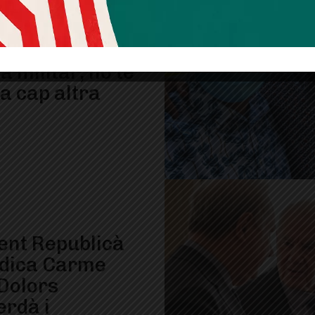
n Vives: “La
tat humana que
a militar, no te
a cap altra
vent Republicà
ndica Carme
 Dolors
rdà i