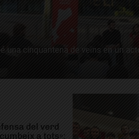
bé una cinquantena de veïns en un acte
efensa del verd
cumbeix a tots»: