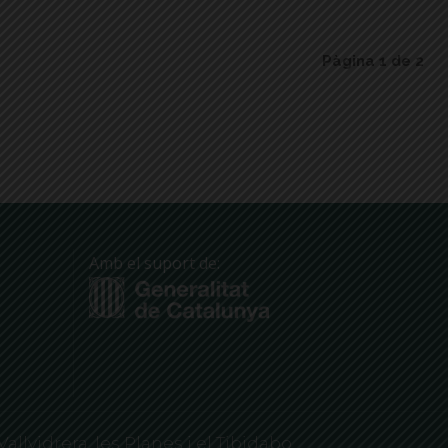
Pàgina 1 de 2
Amb el suport de:
Vallvidrera, les Planes i el Tibidabo