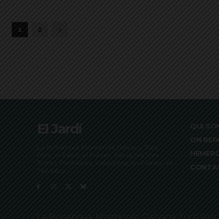
1
2
El Jardí
QUI SO
ON REP
La Bonanova, Monterols, Galvany, Turó
HEMER
Parc, el Farró, el Putxet, Sarrià, les Tres
Torres, Pedralbes, Vallvidrera, les Planes i el
CONTA
Tibidabo
La Bonanova, Monterols, Galvany, Turó Parc, el