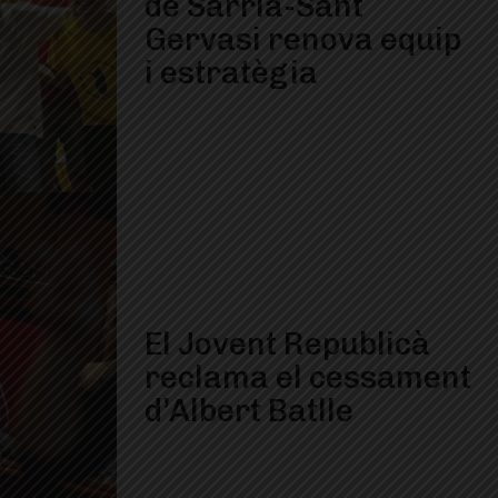
de Sarrià-Sant
Gervasi renova equip
i estratègia
El Jovent Republicà
reclama el cessament
d’Albert Batlle