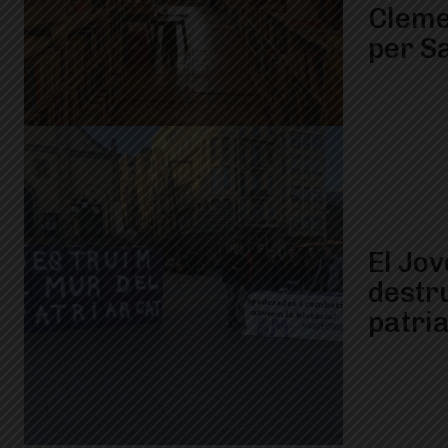
Cleme
per S
El Jo
destru
patri