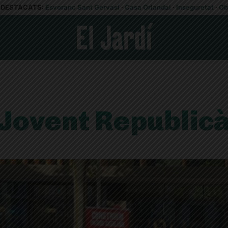
DESTACATS:
Esvoranc Sant Gervasi
·
Casa Orlandai
·
Inseguretat
·
Ob
Jovent Republic