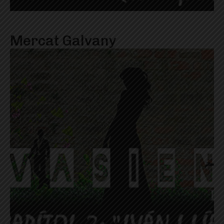
Mercat Galvany