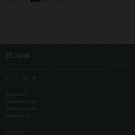
El Jardí
La Bonanova, Monterols, Galvany, Turó Parc, el Farró, el Putxet, Sarrià,
les Tres Torres, Pedralbes, Vallvidrera, les Planes i el Tibidabo
QUI SOM?
ON REPARTIM?
HEMEROTECA
CONTACTA
Associats a: