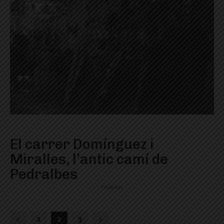
El carrer Domínguez i
Miralles, l’antic camí de
Pedralbes
Publicitat
1
2
3