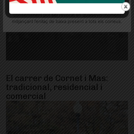
seu consentiment explícit per rebre comunicacions
informatives relacionades amb el servei. Aquest
consentiment pot ser revocat en qualsevol moment
mitjançant l’enllaç de baixa present a tots els correus.
El carrer de Cornet i Mas:
tradicional, residencial i
comercial