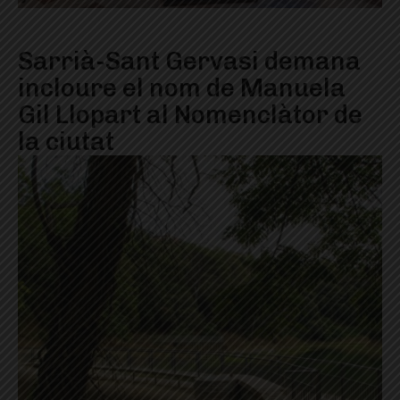
Sarrià-Sant Gervasi demana
incloure el nom de Manuela
Gil Llopart al Nomenclàtor de
la ciutat