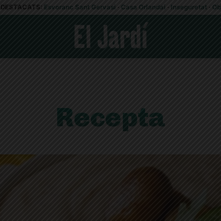
DESTACATS:
Esvoranc Sant Gervasi
·
Casa Orlandai
·
Inseguretat
·
Ob
Recepta