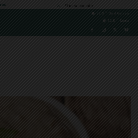
res
El meu compte
C
32.6
Sant Gervasi
C
32.5
Sarrià