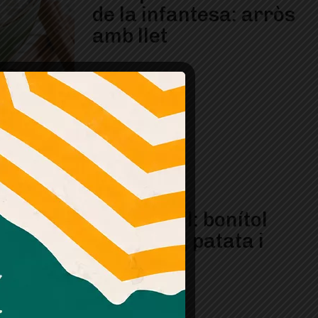
de la infantesa: arròs
amb llet
Cuina fàcil: bonítol
amb ceba, patata i
tomàquet