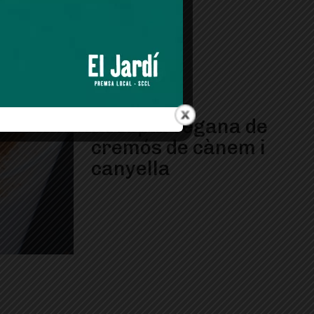
Recepta vegana de
cremós de cànem i
canyella