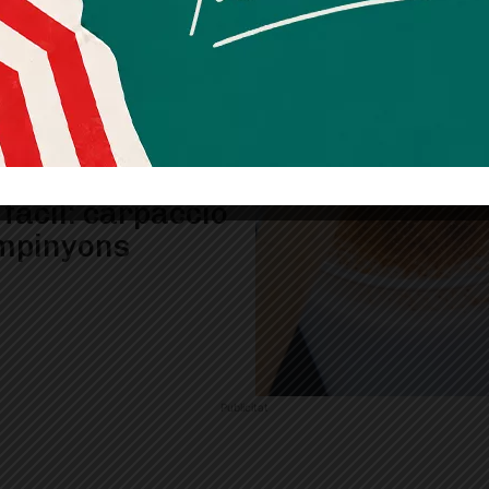
informatives relacionades amb el servei. Aquest
consentiment pot ser revocat en qualsevol moment
mitjançant l’enllaç de baixa present a tots els correus.
fàcil: carpaccio
mpinyons
Publicitat