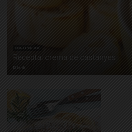
CUINA I NUTRICIÓ
Recepta: crema de castanyes
El Jardí