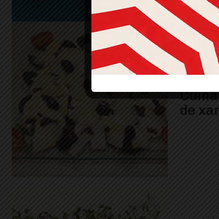
Cuina 
de xa