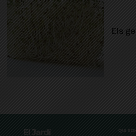
Els g
El Jardí
QUI SO