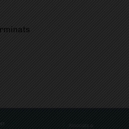
erminats
M?
Associats a: