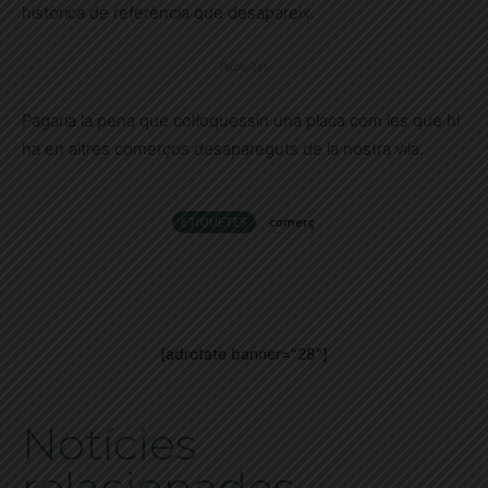
històrica de referència que desapareix.
Publicitat
Pagaria la pena que col·loquessin una placa com les que hi
ha en altres comerços desapareguts de la nostra vila.
ETIQUETES
comerç
[adrotate banner="28"]
Notícies
relacionades