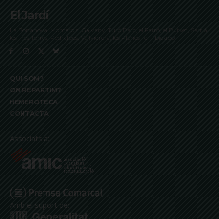
El Jardí
La Bonanova, Monterols, Galvany, Turó Parc, el Farró, el Putxet, Sarrià,
les Tres Torres, Pedralbes, Vallvidrera, les Planes i el Tibidabo
QUI SOM?
ON REPARTIM?
HEMEROTECA
CONTACTA
Associats a:
Amb el suport de: