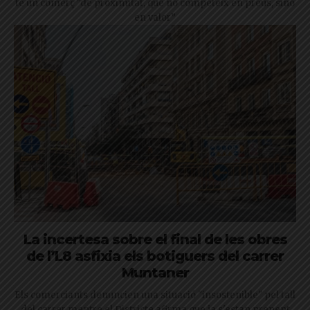
té un comerç "de proximitat, que no competeix en preus, sinó
en valor”
La incertesa sobre el final de les obres
de l’L8 asfixia els botiguers del carrer
Muntaner
Els comerciants denuncien una situació "insostenible" pel tall
del carrer mentre el Districte afirma que ja s'estan prenent