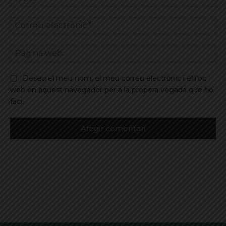
Co
ele
Pà
we
Deseu el meu nom, el meu correu electrònic i el lloc
web en aquest navegador per a la propera vegada que ho
faci.