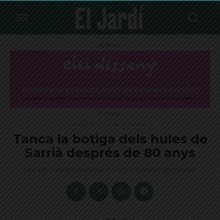
Publicitat
Publicitat
Destacat
Sarrià
Societat
Tanca la botiga dels hules de
Sarrià després de 80 anys
Una altra botiga històrica de referència que desapareix