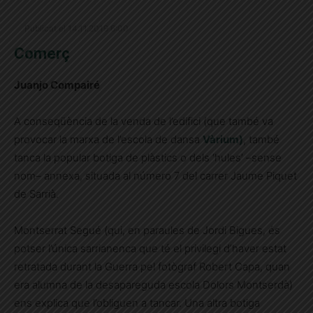
Publicat el 14.11.2019 6:00
Comerç
Juanjo Compairé
A conseqüència de la venda de l’edifici (que també va
provocar la marxa de l’escola de dansa
Vàrium)
, també
tanca la popular botiga de plàstics o dels ‘hules’ –sense
nom– annexa, situada al número 7 del carrer Jaume Piquet
de Sarrià.
Montserrat Segué (qui, en paraules de Jordi Bigues, és
potser l’única sarrianenca que té el privilegi d’haver estat
retratada durant la Guerra pel fotògraf Robert Capa, quan
era alumna de la desapareguda escola Dolors Montserdà)
ens explica que l’obliguen a tancar. Una altra botiga