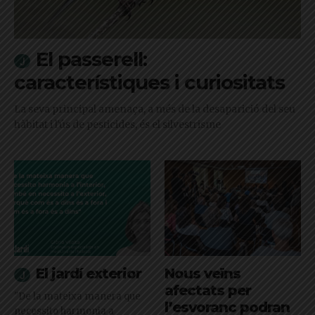
El passerell:
característiques i curiositats
La seva principal amenaça, a més de la desaparició del seu
hàbitat i l'ús de pesticides, és el silvestrisme
El jardí exterior
Nous veïns
afectats per
"De la mateixa manera que
l’esvoranc podran
necessito harmonia a