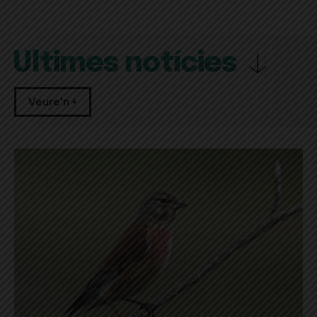
Últimes notícies
Veure'n +