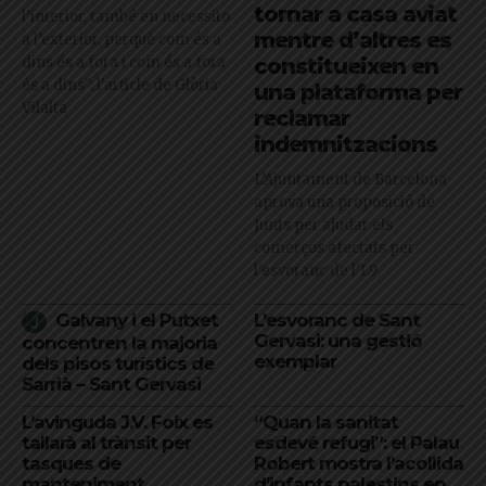
tornar a casa aviat
l’interior, també en necessito
mentre d’altres es
a l’exterior, perquè com és a
dins és a fora i com és a fora
constitueixen en
és a dins": l'article de Glòria
una plataforma per
Vilalta
reclamar
indemnitzacions
L’Ajuntament de Barcelona
aprova una proposició de
Junts per ajudar els
comerços afectats per
l'esvoranc de l'L9
Galvany i el Putxet
L’esvoranc de Sant
Gervasi: una gestió
concentren la majoria
exemplar
dels pisos turístics de
Sarrià – Sant Gervasi
L’avinguda J.V. Foix es
“Quan la sanitat
tallarà al trànsit per
esdevé refugi”: el Palau
tasques de
Robert mostra l’acollida
manteniment
d’infants palestins en