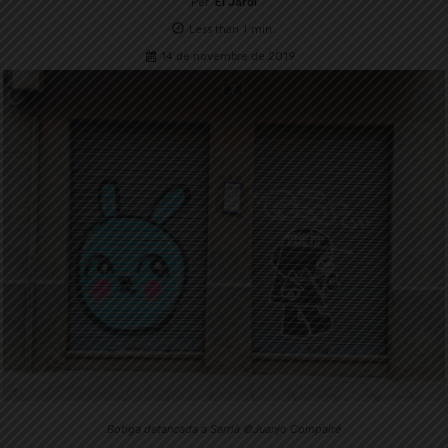
Per
El Jardí
Less than 1
min.
14 de novembre de 2019
Botiga detancada a Sarrià ©Juanjo Compairé