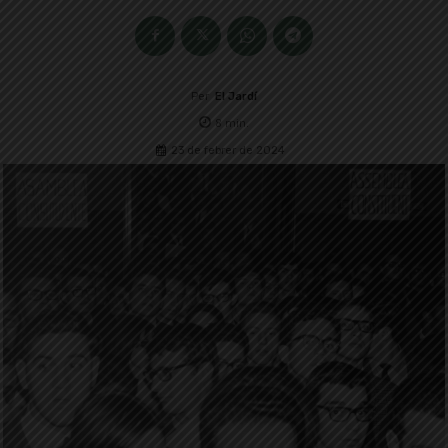
Per
El Jardí
8
min.
23 de febrer de 2024