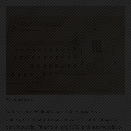
Plànols del convent
La reconstrucció final va ser molt costosa quasi
quintuplicant el crèdit inicial, es va finançar mitjançant el
banc industrial. Finalment, l’any 1958, amb la remodelació