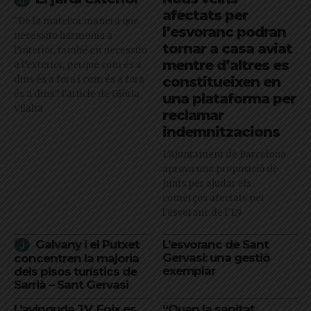
afectats per
"De la mateixa manera que
l’esvoranc podran
necessito harmonia a
tornar a casa aviat
l’interior, també en necessito
mentre d’altres es
a l’exterior, perquè com és a
dins és a fora i com és a fora
constitueixen en
és a dins": l'article de Glòria
una plataforma per
Vilalta
reclamar
indemnitzacions
L’Ajuntament de Barcelona
aprova una proposició de
Junts per ajudar els
comerços afectats per
l'esvoranc de l'L9
Galvany i el Putxet
L’esvoranc de Sant
Gervasi: una gestió
concentren la majoria
exemplar
dels pisos turístics de
Sarrià – Sant Gervasi
L’avinguda J.V. Foix es
“Quan la sanitat