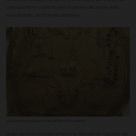
col·leccionar un nombre més important de peces dels
indis Huitoto, del Triangle amazònic.
Una peça exposada al museu © Roser Díaz Martín
Quan va morir prematurament Fra Marcel·lí de Castellví, els