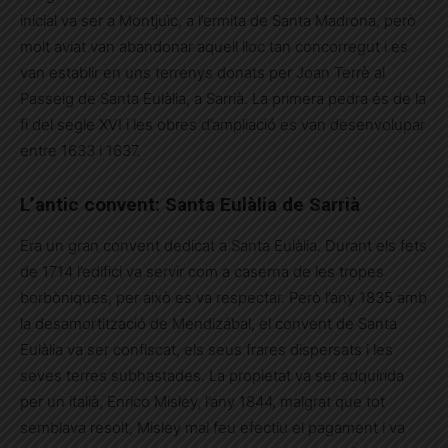
inicial va ser a Montjuïc, a l’ermita de Santa Madrona, però
molt aviat van abandonar aquell lloc tan concorregut i es
van establir en uns terrenys donats per Joan Terrè al
Passeig de Santa Eulàlia, a Sarrià. La primera pedra és de la
fi del segle XVI i les obres d’ampliació es van desenvolupar
entre 1633 i 1637.
L’antic convent: Santa Eulàlia de Sarrià
Era un gran convent dedicat a Santa Eulàlia. Durant els fets
de 1714 l’edifici va servir com a caserna de les tropes
borbòniques, per això es va respectar. Però l’any 1835 amb
la desamortització de Mendizábal, el convent de Santa
Eulàlia va ser confiscat, els seus frares dispersats i les
seves terres subhastades. La propietat va ser adquirida
per un italià, Enrico Misley, l’any 1844, malgrat que tot
semblava resolt, Misley mai feu efectiu el pagament i va