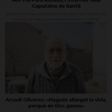
Mor Fra Pere Rossell, l’infermer dels
Caputxins de Sarrià
Retirat de la feina a la infermeria, els últims feia atenció a la
porteria, on moltes persones el tenien per confident
Arcadi Oliveres: «Hagués allargat la vida,
perquè en tinc ganes»