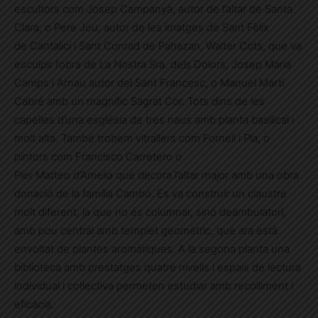
escultors com Josep Campanyà, autor de l’altar de Santa
Clara, o Pere Jou, autor de les imatges de Sant Fèlix
de Cantalici i Sant Conrad de Pahazan, Walter Cots, que va
esculpir l’obra de La Nostra Sra. dels Dolors, Josep Maria
Camps i Arnau autor del Sant Francesc, o Manuel Martí
Cabré amb un magnífic Sagrat Cor. Tots dins de les
capelles d’una església de tres naus amb planta basilical i
molt alta. També trobem vitrallers com Fornell i Pla, o
pintors com Francisco Carretero o
Pier Matteo d’Amelia que decora l’altar major amb una obra
donació de la família Cambó. Es va construir un claustre
molt diferent, ja que no és columnar, sinó deambulatori,
amb pou central amb templet geomètric, que ara està
envoltat de plantes aromàtiques. A la segona planta una
biblioteca amb prestatges quatre nivells i espais de lectura
individual i col·lectiva permeten estudiar amb recolliment i
eficàcia.