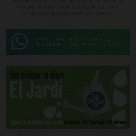
55.000 joves de 14 a 24 anys en situació d'exclusió social.
L'associació Cedre compleix 20 anys lluitant per la
socialització i dignificació dels joves reclusos.
REP LES NOTÍCIES AL
MOMENT AL WHATSAPP!