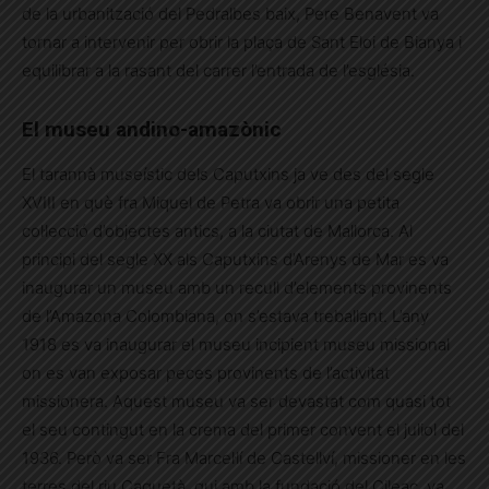
de la urbanització del Pedralbes baix, Pere Benavent va
tornar a intervenir per obrir la plaça de Sant Eloi de Bianya i
equilibrar a la rasant del carrer l’entrada de l’església.
El museu andino-amazònic
El tarannà museístic dels Caputxins ja ve des del segle
XVIII en què fra Miquel de Petra va obrir una petita
col·lecció d’objectes antics, a la ciutat de Mallorca. Al
principi del segle XX als Caputxins d’Arenys de Mar es va
inaugurar un museu amb un recull d’elements provinents
de l’Amazona Colombiana, on s’estava treballant. L’any
1918 es va inaugurar el museu incipient museu missional
on es van exposar peces provinents de l’activitat
missionera. Aquest museu va ser devastat com quasi tot
el seu contingut en la crema del primer convent el juliol del
1936. Però va ser Fra Marcel·lí de Castellví, missioner en les
terres del riu Caquetà, qui amb la fundació del Cileac, va