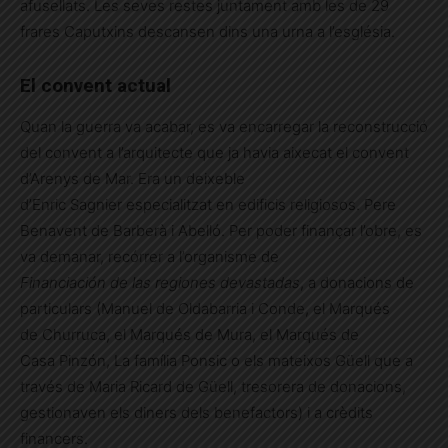
afusellats. Les seves restes juntament amb les de 29
frares Caputxins descansen dins una urna a l’església.
El convent actual
Quan la guerra va acabar, es va encarregar la reconstrucció
del convent a l’arquitecte que ja havia aixecat el convent
d’Arenys de Mar. Era un deixeble
d’Enric Sagnier especialitzat en edificis religiosos. Pere
Benavent de Barberà i Abelló. Per poder finançar l’obre, es
va demanar, recórrer a l’organisme de
Financiación de las regiones devastadas
, a donacions de
particulars (Manuel de Oldabarria i Conde, el Marqués
de Churruca, el Marqués de Mura, el Marqués de
Casa Pinzón, La família Ponsic o els mateixos Güell que a
través de Maria Ricard de Güell, tresorera de donacions,
gestionaven els diners dels benefactors) i a crèdits
financers.