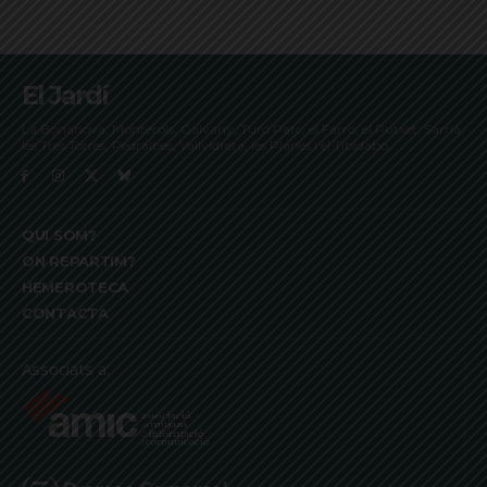
El Jardí
La Bonanova, Monterols, Galvany, Turó Parc, el Farró, el Putxet, Sarrià,
les Tres Torres, Pedralbes, Vallvidrera, les Planes i el Tibidabo
QUI SOM?
ON REPARTIM?
HEMEROTECA
CONTACTA
Associats a: