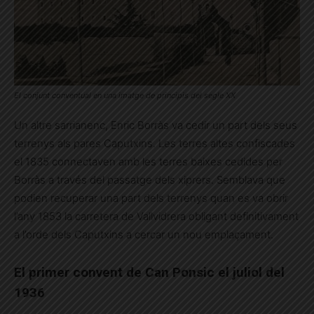
El conjunt conventual en una imatge de principis del segle XX
Un altre sarrianenc, Enric Borràs va cedir un part dels seus
terrenys als pares Caputxins. Les terres altes confiscades
el 1835 connectaven amb les terres baixes cedides per
Borràs a través del passatge dels xiprers. Semblava que
podien recuperar una part dels terrenys quan es va obrir
l’any 1853 la carretera de Vallvidrera obligant definitivament
a l’orde dels Caputxins a cercar un nou emplaçament.
El primer convent de Can Ponsic el juliol del
1936