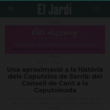
Publicitat
Publicitat
Destacat
Història
Sarrià
Una aproximació a la història
dels Caputxins de Sarrià: del
Consell de Cent a la
Caputxinada
L'any 1578 els frares d'hàbit marró, sandàlies, gran caputxa i
llarga barba s'establien en territori català, inicialment a
Montjuïc