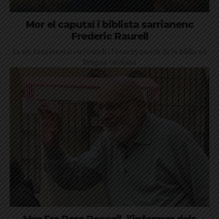
Mor el caputxí i biblista sarrianenc
Frederic Raurell
Va ser fonamental en l’estudi i l’ensenyament de la Bíblia en
llengua catalana