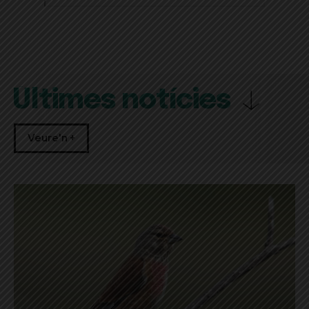
Últimes notícies
Veure'n +