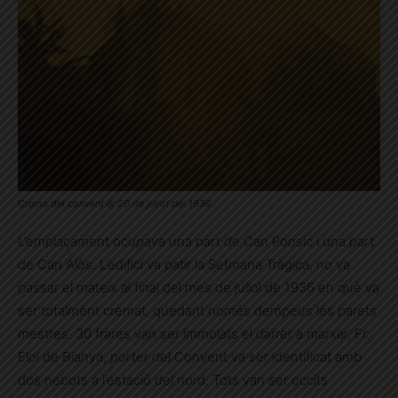
Crema del convent el 20 de juliol del 1936
L’emplaçament ocupava una part de Can Ponsic i una part
de Can Alòs. L’edifici va patir la Setmana Tràgica, no va
passar el mateix al final del mes de juliol de 1936 en què va
ser totalment cremat, quedant només dempeus les parets
mestres. 30 frares van ser immolats el darrer a marxar, Fr.
Eloi de Bianya, porter del Convent va ser identificat amb
dos nebots a l’estació del nord. Tots van ser occits