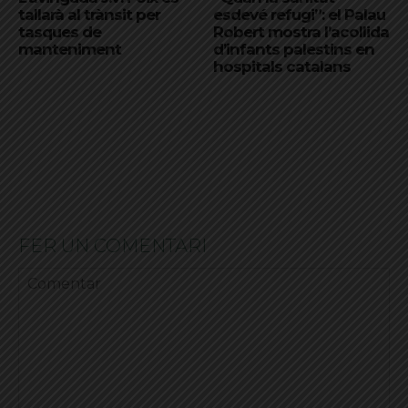
tallarà al trànsit per
esdevé refugi”: el Palau
tasques de
Robert mostra l’acollida
manteniment
d’infants palestins en
hospitals catalans
FER UN COMENTARI