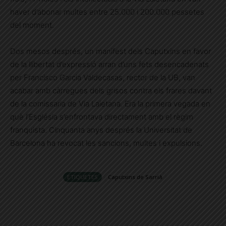
haver d’abonar multes entre 25.000 i 200.000 pessetes
del moment.
Dos mesos després, un manifest dels Caputxins en favor
de la llibertat d’expressió arran d’uns fets desencadenats
per Francisco Garcia Valdecasas, rector de la UB, van
acabar amb càrregues dels grisos contra els frares davant
de la comissaria de Via Laietana. Era la primera vegada en
què l’Església s’enfrontava directament amb el règim
franquista. Cinquanta anys després la Universitat de
Barcelona ha revocat les sancions, multes i expulsions.
ETIQUETES
Caputxins de Sarrià