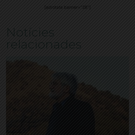
[adrotate banner="28"]
Notícies
relacionades