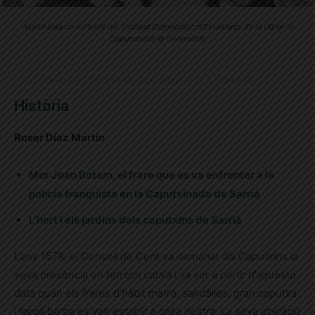
Assemblea constituent del Sindicat Democràtic d’Estudiants de la UB en la
Caputxinada © Generalitat
Publicat el 23.2.2024 16:30 · Actualitzat el 24.2.2024 8:16
Història
Roser Díaz Martín
Mor Joan Botam, el frare que es va enfrontar a la
policia franquista en la Caputxinada de Sarrià
L’hort i els jardins dels caputxins de Sarrià
L’any 1578, el Consell de Cent va demanar als Caputxins la
seva presència en territori català i va ser a partir d’aquesta
data quan els frares d’hàbit marró, sandàlies, gran caputxa
i llarga barba es van establir a casa nostra. La seva ubicació