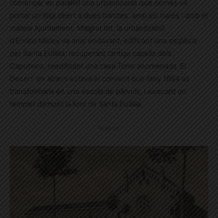
començar en paral·lel una urbanització que només va
portar un litigi obert a dues bandes: amb els frares i amb el
mateix Ajuntament. Malgrat tot, la urbanització
d’Enrico Misley va anar endavant, edificant una església
per Santa Eulàlia, recuperant l’antiga capella dels
Caputxins, reedificant una casa Torre anomenada ‘El
Desert’ on abans estava el convent que l’any 1884 es
transformaria en una escola de pàrvuls, i aixecant un
templet damunt la font de Santa Eulàlia.
Publicitat