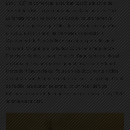
L’any 1887 va començar la reurbanització a la zona del
Torrent dels Morts que comunicava Sarrià amb les Corts.
La família Ponsic va donar als Caputxins uns terrenys
inicialment agrícoles que l’alcalde de Sarrià va requalificar.
El 16.06.1887, Fr. Fermí de Centelles va sol·licitar a
l’Ajuntament de Sarrià la llicència d’obres per edificar el
Convent. Malgrat que l’adjudicació va ser a l’arquitecte
Francisco Mariné, la seva condició d’arquitecte municipal
de Sarrià no li va permetre signar el treball sent Eduard
Mercader i Sacanella qui figura en els documents inicials
de construcció. El mestre d’obres va ser Josep Roig. L’estil
de l’edifici era auster, solemne, voluminós i defugia
totalment el corrent del modernisme de l’època. L’any 1920
ja tenia electricitat.