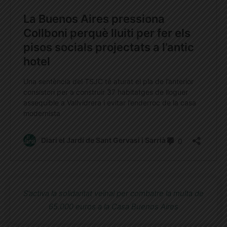
S’activa la solidaritat veïnal per combatre la multa de
65.000 euros a la Casa Buenos Aires