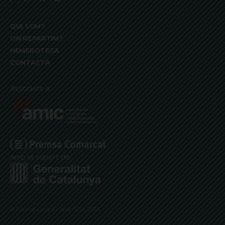
QUI SOM?
ON REPARTIM?
HEMEROTECA
CONTACTA
Associats a:
Amb el suport de:
© Premsa Local El Jardí SCCL 2025