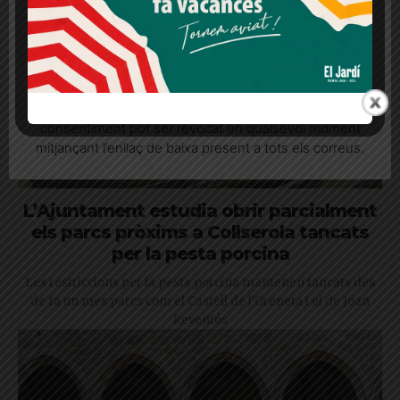
Més informació
Acceptar
Rebutjar tot
Quan l’usuari crea un compte al Diari el Jardí, dona el
seu consentiment explícit per rebre comunicacions
informatives relacionades amb el servei. Aquest
consentiment pot ser revocat en qualsevol moment
mitjançant l’enllaç de baixa present a tots els correus.
L’Ajuntament estudia obrir parcialment
els parcs pròxims a Collserola tancats
per la pesta porcina
Les restriccions per la pesta porcina mantenen tancats des
de fa un mes parcs com el Castell de l'Oreneta i el de Joan
Reventós