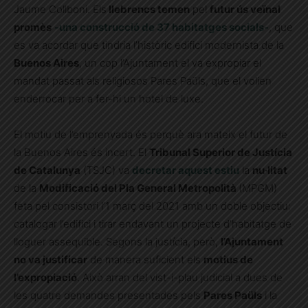
Jaume Collboni. Els
llebrencs temen
pel
futur ús veïnal
promès
-una construcció de 37 habitatges socials-
, que
es va acordar que tindria l’històric edifici modernista de la
Buenos Aires
, un cop l’Ajuntament el va expropiar el
mandat passat als religiosos Pares Paüls, que el volien
enderrocar per a fer-hi un hotel de luxe.
El motiu de l’emprenyada és perquè ara mateix el futur de
la Buenos Aires és incert. El
Tribunal Superior de Justícia
de Catalunya
(TSJC) va
decretar aquest estiu
la
nu·litat
de la
Modificació del Pla General Metropolità
(MPGM)
feta pel consistori l’1 març del 2021 amb un doble objectiu:
catalogar l’edifici i tirar endavant un projecte d’habitatge de
lloguer assequible. Segons la justícia, però,
l’Ajuntament
no va justificar
de manera suficient els
motius de
l’expropiació
. Això arran del vist-i-plau judicial a dues de
les quatre demandes presentades pels
Pares Paüls
i la