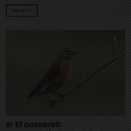
Veure'n +
El passerell: