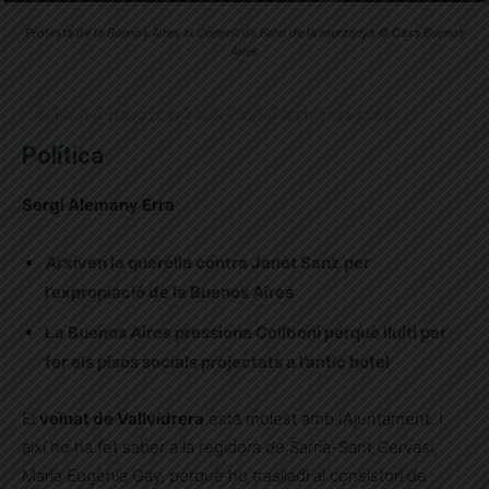
Protesta de la Buenos Aires al Consell de Barri de la muntanya © Casa Buenos
Aires
Publicat el 1.12.2023 12:45 · Actualitzat el 1.12.2023 13:44
Política
Sergi Alemany Erra
Arxiven la querella contra Janet Sanz per
l’expropiació de la Buenos Aires
La Buenos Aires pressiona Collboni perquè lluiti per
fer els pisos socials projectats a l’antic hotel
El
veïnat de Vallvidrera
està molest amb l’Ajuntament. I
així ho ha fet saber a la regidora de Sarrià-Sant Gervasi,
Maria Eugènia Gay, perquè ho traslladi al consistori de