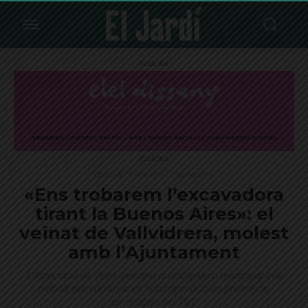
Publicitat
Publicitat
Destacat
Societat
Vallvidrera
«Ens trobarem l’excavadora
tirant la Buenos Aires»: el
veïnat de Vallvidrera, molest
amb l’Ajuntament
L'Associació de Veïns demana al nou govern municipal que
treballi per construir els habitages públics promesos,
amenaçats pel TSJC