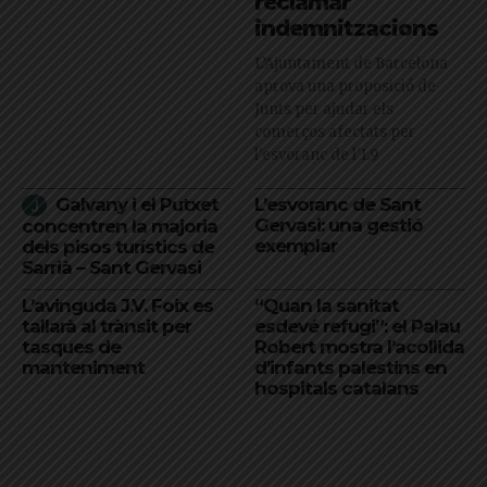
reclamar
indemnitzacions
L’Ajuntament de Barcelona
aprova una proposició de
Junts per ajudar els
comerços afectats per
l'esvoranc de l'L9
Galvany i el Putxet
L’esvoranc de Sant
Gervasi: una gestió
concentren la majoria
exemplar
dels pisos turístics de
Sarrià – Sant Gervasi
L’avinguda J.V. Foix es
“Quan la sanitat
tallarà al trànsit per
esdevé refugi”: el Palau
tasques de
Robert mostra l’acollida
manteniment
d’infants palestins en
hospitals catalans