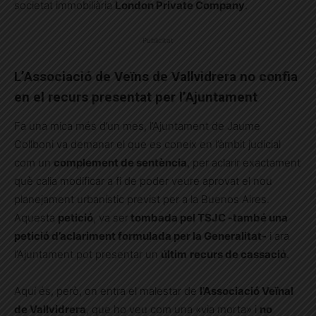
societat immobiliària
London Private Company
.
Publicitat
L’Associació de Veïns de Vallvidrera no confia
en el recurs presentat per l’Ajuntament
Fa una mica més d’un mes, l’Ajuntament de Jaume
Collboni va demanar el que es coneix en l’àmbit judicial
com un
complement de sentència
, per aclarir exactament
què calia modificar a fi de poder veure aprovat el nou
planejament urbanístic previst per a la Buenos Aires.
Aquesta
petició
, va ser
tombada pel TSJC -també una
petició d’aclariment formulada per la Generalitat-
i ara
l’Ajuntament pot presentar un
últim
recurs de cassació
.
Aquí és, però, on entra el malestar de
l’Associació Veïnal
de Vallvidrera
, que ho veu com una «via morta» i
no