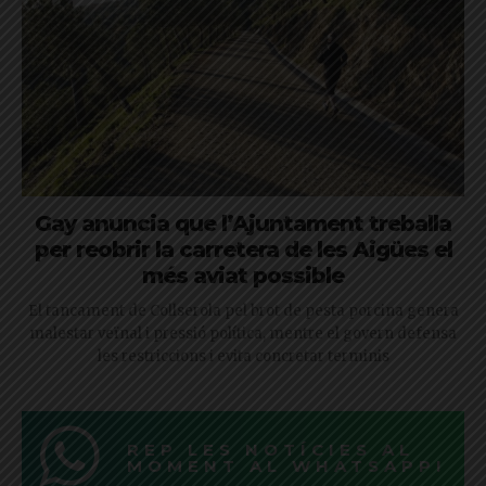
Gay anuncia que l’Ajuntament treballa
per reobrir la carretera de les Aigües el
més aviat possible
El tancament de Collserola pel brot de pesta porcina genera
malestar veïnal i pressió política, mentre el govern defensa
les restriccions i evita concretar terminis
REP LES NOTÍCIES AL
MOMENT AL WHATSAPP!