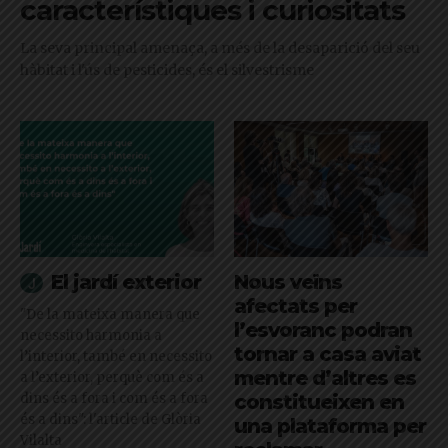
característiques i curiositats
La seva principal amenaça, a més de la desaparició del seu
hàbitat i l'ús de pesticides, és el silvestrisme
El jardí exterior
Nous veïns
afectats per
"De la mateixa manera que
l’esvoranc podran
necessito harmonia a
tornar a casa aviat
l’interior, també en necessito
mentre d’altres es
a l’exterior, perquè com és a
dins és a fora i com és a fora
constitueixen en
és a dins": l'article de Glòria
una plataforma per
Vilalta