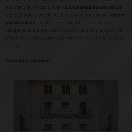
apuntar que, en cas que
el TSJC desestimi la sentència
del recurs de cassació, «s’ha explorat una via» per
refer el
pla urbanístic.
«La fitxa està moguda i la intenció és
recuperar la Buenos Aires, d’aquí no ens hem mogut», va
afirmar Gay. A l’Associació de Veïns de Vallvidrera, però, no
les tenen totes.
Contingut relacionat: