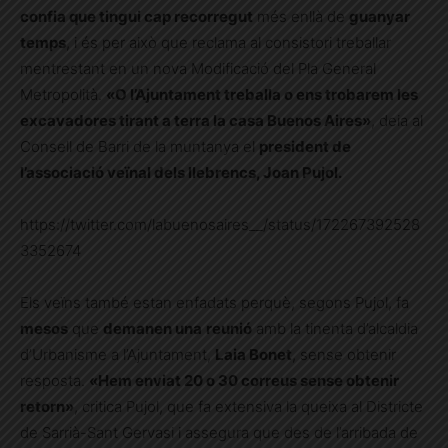
confia que tingui cap recorregut
més enllà de
guanyar
temps
, i és per això que reclama al consistori treballar
mentrestant en un nova Modificació del Pla General
Metropolità.
«O l’Ajuntament treballa o ens trobarem les
excavadores tirant a terra la casa Buenos Aires»
, deia al
Consell de Barri de la muntanya el
president de
l’associació veïnal dels llebrencs, Joan Pujol.
https://twitter.com/labuenosaires__/status/172267392528
3352674
Els veïns també estan enfadats perquè, segons Pujol, fa
mesos
que
demanen una
reunió
amb la tinenta d’alcaldia
d’Urbanisme a l’Ajuntament,
Laia Bonet
, sense obtenir
resposta.
«Hem enviat 20 o 30 correus sense obtenir
retorn»
, critica Pujol, que fa extensiva la queixa al Districte
de Sarrià-Sant Gervasi i assegura que des de l’arribada de