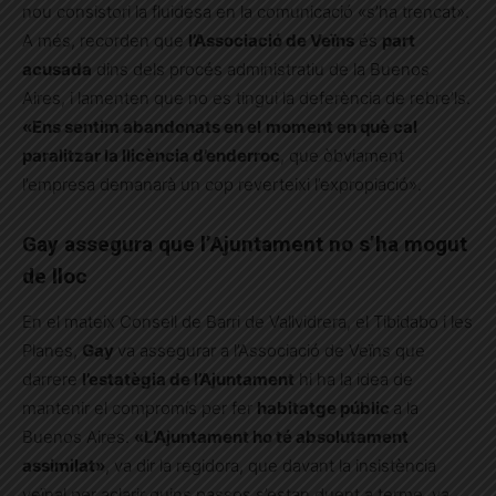
nou consistori la fluidesa en la comunicació «s’ha trencat».
A més, recorden que
l’Associació de Veïns
és
part
acusada
dins dels procés administratiu de la Buenos
Aires, i lamenten que no es tingui la deferència de rebre’ls.
«Ens sentim abandonats en el
moment en què cal
paralitzar la llicència d’enderroc
, que òbviament
l’empresa demanarà un cop reverteixi l’expropiació».
Gay assegura que l’Ajuntament no s’ha mogut
de lloc
En el mateix Consell de Barri de Vallvidrera, el Tibidabo i les
Planes,
Gay
va assegurar a l’Associació de Veïns que
darrere
l’estatègia de l’Ajuntament
hi ha la idea de
mantenir el compromís per fer
habitatge públic
a la
Buenos Aires.
«L’Ajuntament ho té absolutament
assimilat»
, va dir la regidora, que davant la insistència
veïnal per aclarir quins passos s’estan duent a terme, va