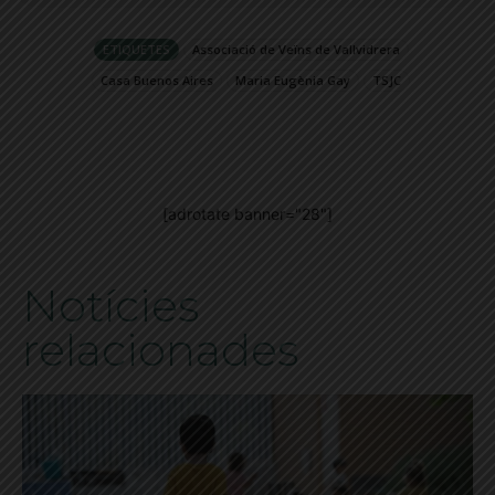
ETIQUETES
Associació de Veïns de Vallvidrera
Casa Buenos Aires
Maria Eugènia Gay
TSJC
[adrotate banner="28"]
Notícies
relacionades