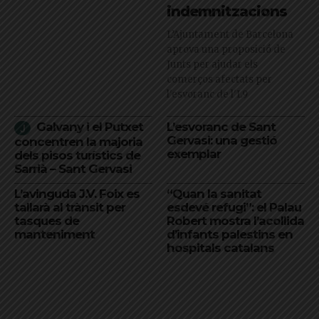
indemnitzacions
L’Ajuntament de Barcelona
aprova una proposició de
Junts per ajudar els
comerços afectats per
l'esvoranc de l'L9
Galvany i el Putxet
L’esvoranc de Sant
Gervasi: una gestió
concentren la majoria
exemplar
dels pisos turístics de
Sarrià – Sant Gervasi
L’avinguda J.V. Foix es
“Quan la sanitat
tallarà al trànsit per
esdevé refugi”: el Palau
tasques de
Robert mostra l’acollida
manteniment
d’infants palestins en
hospitals catalans