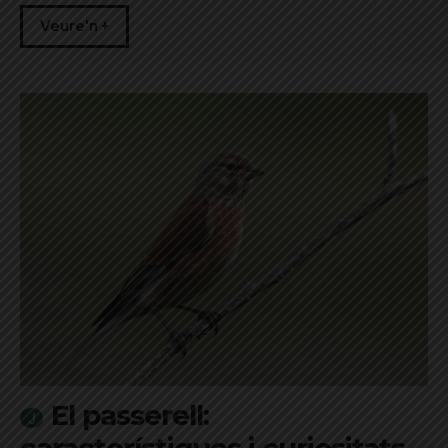
Veure'n +
El passerell: