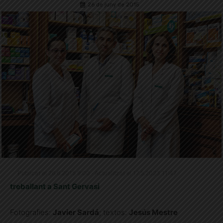
26 de juny de 2015
Publicat el 26.6.2015 9:00 · Actualitzat el 17.5.2023 11:47
treballant a Sant Gervasi
Fotografies:
Javier Sardá
; textos:
Jesús Mestre