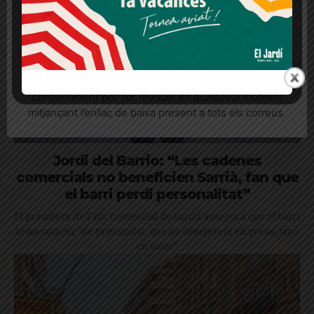
Més informació
Acceptar
Rebutjar tot
Quan l’usuari crea un compte al Diari el Jardí, dona el
seu consentiment explícit per rebre comunicacions
informatives relacionades amb el servei. Aquest
consentiment pot ser revocat en qualsevol moment
mitjançant l’enllaç de baixa present a tots els correus.
Jordi del Barrio: “Les cadenes
comercials no beneficien Sarrià, fan que
el barri perdi personalitat”
El president de l'Eix Comercial de Sarrià assegura que el barri
té un comerç "de proximitat, que no competeix en preus, sinó
en valor”