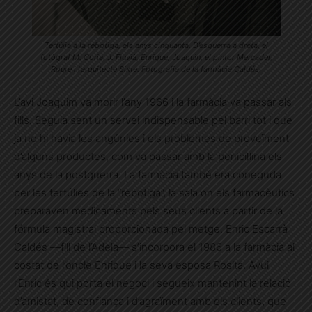
Tertúlia a la rebotiga, els anys cinquanta. D’esquerra a dreta, el
fotògraf M. Coria, J. Fluvià, Enrique, Joaquin, el pintor Mercader,
Roure i l’arquitecte Sixte. Fotografia de la farmàcia Caldés.
L’avi Joaquim va morir l’any 1966 i la farmàcia va passar als
fills. Seguia sent un servei indispensable pel barri tot i que
ja no hi havia les angúnies i els problemes de proveïment
d’alguns productes, com va passar amb la penicil·lina els
anys de la postguerra. La farmàcia també era coneguda
per les tertúlies de la “rebotiga”, la sala on els farmacèutics
preparaven medicaments pels seus clients a partir de la
fórmula magistral proporcionada pel metge. Enric Escarrà
Caldés —fill de l’Adela— s’incorpora el 1986 a la farmàcia al
costat de l’oncle Enrique i la seva esposa Rosita. Avui
l’Enric és qui porta el negoci i segueix mantenint la relació
d’amistat, de confiança i d’agraïment amb els clients, que