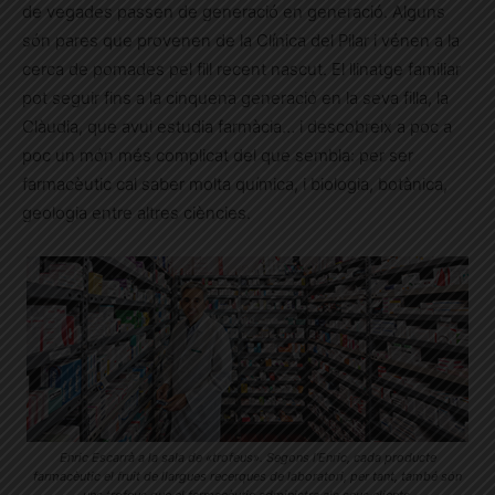
de vegades passen de generació en generació. Alguns
són pares que provenen de la Clínica del Pilar i vénen a la
cerca de pomades pel fill recent nascut. El llinatge familiar
pot seguir fins a la cinquena generació en la seva filla, la
Clàudia, que avui estudia farmàcia… i descobreix a poc a
poc un món més complicat del que sembla: per ser
farmacèutic cal saber molta química, i biologia, botànica,
geologia entre altres ciències.
Enric Escarrà a la sala de «trofeus». Segons l’Enric, cada producte
farmacèutic el fruit de llargues recerques de laboratori, per tant, també són
uns trofeus que el farmacèutic administra als seus clients.