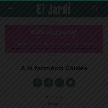
Publicitat
Publicitat
Economia
Entrevistes
Sant Gervasi
A la farmàcia Caldés
Per
El Jardí
3
min.