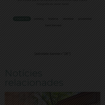
Fotografia de Javier Sardá
ETIQUETES
comerç
història
identitat
proximitat
Sant Gervasi
[adrotate banner="28"]
Notícies
relacionades