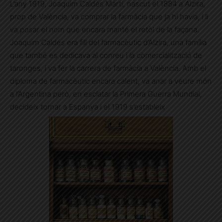
L’any 1919, Joaquim Caldés Martí, nascut el 1884 a Alzira,
prop de València, va comprar la farmàcia que ja hi havia, i li
va posar el nom que encara manté el retòl de la façana.
Joaquim Caldés era fill del farmacèutic d’Alzira, una família
que també es dedicava al conreu i la comercialització de
taronges, i va fer la carrera de farmàcia a València. Amb el
diploma de farmacèutic encara calent, va anar a veure món
a l’Argentina però, en esclatar la Primera Guerra Mundial,
decideix tornar a Espanya i el 1919 s’estableix