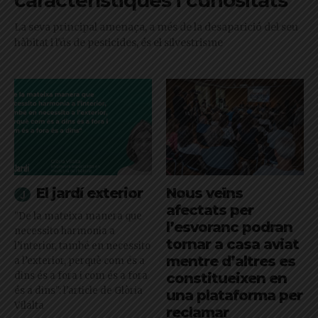
característiques i curiositats
La seva principal amenaça, a més de la desaparició del seu
hàbitat i l'ús de pesticides, és el silvestrisme
El jardí exterior
Nous veïns
afectats per
"De la mateixa manera que
l’esvoranc podran
necessito harmonia a
tornar a casa aviat
l’interior, també en necessito
mentre d’altres es
a l’exterior, perquè com és a
dins és a fora i com és a fora
constitueixen en
és a dins": l'article de Glòria
una plataforma per
Vilalta
reclamar