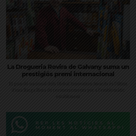
La Drogueria Rovira de Galvany suma un
prestigiós premi internacional
El guardó nacional dels Global Innovation Awards és l'últim
d'una llarga llista de reconeixements per a l'emblemàtic
establiment
REP LES NOTÍCIES AL
MOMENT AL WHATSAPP!