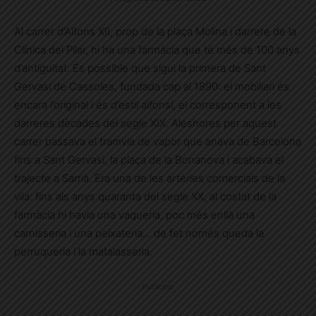
Al carrer d’Alfons XII, prop de la plaça Molina i darrere de la
Clínica del Pilar, hi ha una farmàcia que té més de 100 anys
d’antiguitat. És possible que sigui la primera de Sant
Gervasi de Cassoles, fundada cap al 1890: el mobiliari és
encara l’original i és d’estil alfonsí, el corresponent a les
darreres dècades del segle XIX. Aleshores per aquest
carrer passava el tramvia de vapor que anava de Barcelona
fins a Sant Gervasi, la plaça de la Bonanova i acabava el
trajecte a Sarrià. Era una de les artèries comercials de la
vila: fins als anys quaranta del segle XX, al costat de la
farmàcia hi havia una vaqueria, poc més enllà una
carnisseria i una peixateria… de fet només queda la
perruqueria i la matalasseria.
Publicitat