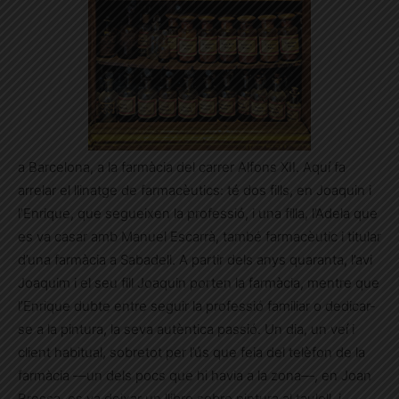
a Barcelona, a la farmàcia del carrer Alfons XII. Aquí fa
arrelar el llinatge de farmacèutics: té dos fills, en Joaquin i
l’Enrique, que segueixen la professió, i una filla, l’Adela que
es va casar amb Manuel Escarrà, també farmacèutic i titular
d’una farmàcia a Sabadell. A partir dels anys quaranta, l’avi
Joaquim i el seu fill Joaquin porten la farmàcia, mentre que
l’Enrique dubte entre seguir la professió familiar o dedicar-
se a la pintura, la seva autèntica passió. Un dia, un veí i
client habitual, sobretot per l’ús que feia del telèfon de la
farmàcia —un dels pocs que hi havia a la zona—, en Joan
Brossa, es va deixar un llibre sobre pintura al taulell, i