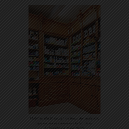
Mobiliari d’estil alfonsí, de finals del segle XIX,
que encara es conserva a la farmàcia.
Fotografia de Javier Sardá