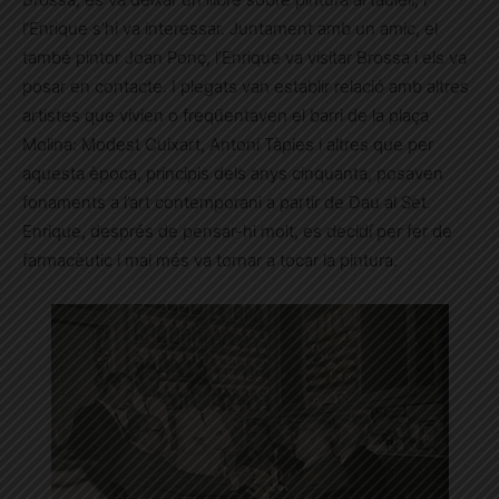
l’Enrique s’hi va interessar. Juntament amb un amic, el
també pintor Joan Ponç, l’Enrique va visitar Brossa i els va
posar en contacte. I plegats van establir relació amb altres
artistes que vivien o freqüentaven el barri de la plaça
Molina: Modest Cuixart, Antoni Tàpies i altres que per
aquesta època, principis dels anys cinquanta, posaven
fonaments a l’art contemporani a partir de Dau al Set.
Enrique, després de pensar-hi molt, es decidí per fer de
farmacèutic i mai més va tornar a tocar la pintura.