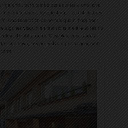
t i garantit, però també per apuntar a una nova
ar-nos mútuament, de qüestionar les estructures
vim. Una realitat on és normal que hi hagi gent
ue algunes visquin en mansions mentre altres no
Sindicat d’Habitatge de Cassoles, enxarxades
 de Catalunya, ens organitzem per trencar amb
ostra.