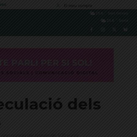
res
El meu compte
C
25.6
Sant Gervasi
C
25.6
Sarrià
eculació dels
s
nt una pujada del lloguer de 500 euros