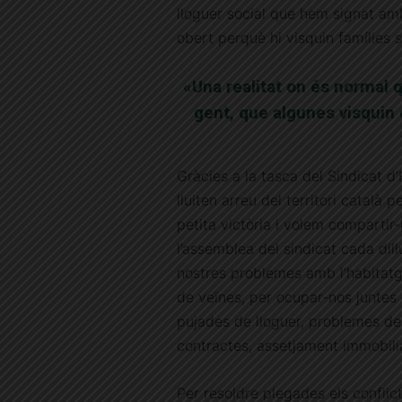
lloguer social que hem signat am
obert perquè hi visquin famílies
«Una realitat on és normal 
gent, que algunes visquin
Gràcies a la tasca del Sindicat d
lluiten arreu del territori català
petita victòria i volem compartir
l’assemblea del sindicat cada dillu
nostres problemes amb l’habitatge
de veïnes, per ocupar-nos juntes d
pujades de lloguer, problemes de
contractes, assetjament immobilia
Per resoldre plegades els conflict