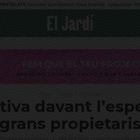
DESTACATS:
Esvoranc Sant Gervasi
·
Casa Orlandai
·
Inseguretat
·
Ob
Destacat
Opinió
Sant Gervasi
ctiva davant l’esp
grans propietari
consegueix que el Jordi i la seva família es quedin al barri frena