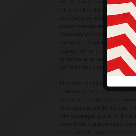
De fet, la pujada de preus afectav
altres famílies del mateix bloc, 
poc marge de temps que la propi
acabar marxant de casa seva. Qu
d’intimidació i
totpoderosisme
de
mesures de regulació de lloguers
vegada entren més diners a les s
reflectida en un estudi de 2023
del salari brut a pagar el lloguer.
El procés de negociació amb la pr
aconseguir limitar a 100 € la pujad
del sindicat d’habitatge, a compa
l’acompanyament del malestar i la 
hem aconseguit que el Jordi i la s
experiència puguin acompanyar a
en aquest cas, com en els desno