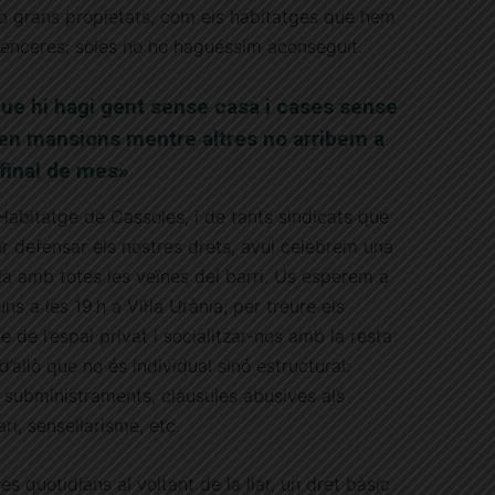
b grans propietats, com els habitatges que hem
 senceres: soles no ho haguéssim aconseguit.
que hi hagi gent sense casa i cases sense
 en mansions mentre altres no arribem a
final de mes»
’Habitatge de Cassoles, i de tants sindicats que
 per defensar els nostres drets, avui celebrem una
-la amb totes les veïnes del barri. Us esperem a
ns a les 19 h a Vil·la Urània, per treure els
 de l’espai privat i socialitzar-nos amb la resta
’allò que no és individual sinó estructural:
 subministraments, clàusules abusives als
ri, sensellarisme, etc.
es quotidians al voltant de la llar, un dret bàsic