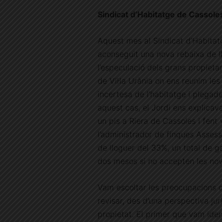
Sindicat d’Habitatge de Cassole
Aquest mes al Sindicat d’Habitat
aconseguit una nova rebaixa de llo
l’especulació dels grans propietari
de Vil·la Urània on ens reunim les
incertesa de l’habitatge i plegade
aquest cas, el Jordi ens explicav
un pis a Riera de Cassoles i fent 
l’administrador de finques Assess
de lloguer del 33%, un total de g
dos mesos si no accepten les nov
Vam escoltar les preocupacions 
revisar, des d’una perspectiva jurí
propietat. El primer que vam iden