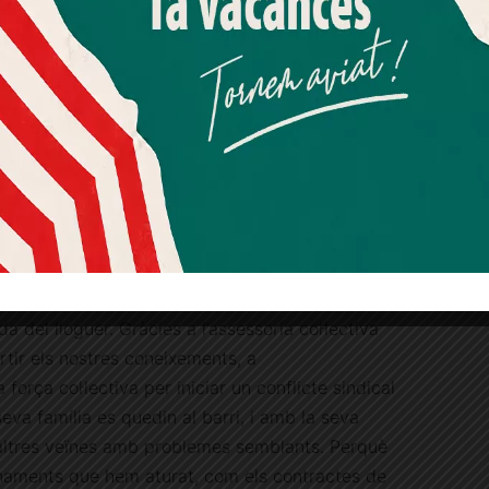
a no només al Jordí i la seva família, sinó a
Més informació
Acceptar
Rebutjar tot
que per por a quedar-se sense un sostre i amb el
etat donava, van acceptar la pujada o van
Quan l’usuari crea un compte al Diari el Jardí, dona el seu
eda clar, una vegada més, la dinàmica
consentiment explícit per rebre comunicacions
 les grans propietats, fent piruetes sobre les
informatives relacionades amb el servei. Aquest
consentiment pot ser revocat en qualsevol moment
 per continuar asfixiant les veïnes mentre cada
mitjançant l’enllaç de baixa present a tots els correus.
eves butxaques. Una realitat que veiem
, que demostra que a Catalunya destinem el 58%
opietat va donar els seus fruits i finalment vam
a del lloguer. Gràcies a l’assessoria col·lectiva
rtir els nostres coneixements, a
força col·lectiva per iniciar un conflicte sindical
eva família es quedin al barri, i amb la seva
ltres veïnes amb problemes semblants. Perquè
naments que hem aturat, com els contractes de