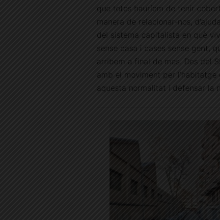
que totes hauríem de tenir cober
manera de relacionar-nos, d’ajud
del sistema capitalista en què vi
sense casa i cases sense gent, q
arribem a final de mes. Des del 
amb el moviment per l’habitatge
aquesta normalitat i defensar la n