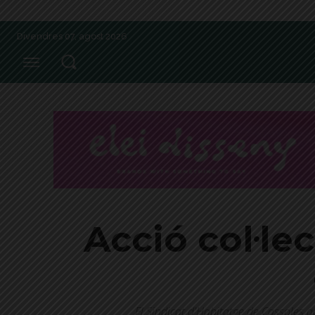
Divendres 07, agost 2026
Acció col·le
El Sindicat d'Habitatge de Cassoles a