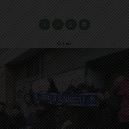
4
min.