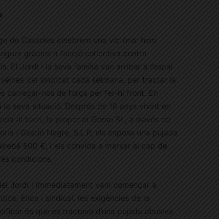
s
ge de Cassoles celebrem una victòria: hem
guer gràcies a l’acció col·lectiva contra
s. El Jordi i la seva família van arribar a l’espai
 veïnes del sindicat cada setmana, per tractar la
s carregar-nos de força per fer-hi front. En
a la seva situació. Després de 16 anys vivint en
vida al barri, la propietat Gerso SL, a través de
oria i Gestió Negre, S.L.P, els imposa una pujada
airebé 500 €, i els convida a marxar al cap de
es condicions.
del Jordi i immediatament vam començar a
dica, ètica i sindical, les exigències de la
tificar és que es tractava d’una pujada abusiva