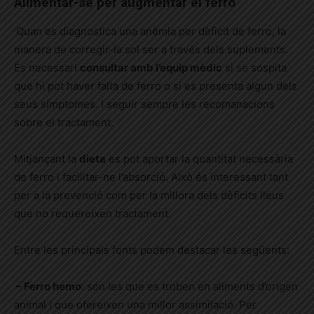
Alimentar-se per augmentar el ferro
Quan es diagnostica una anèmia per dèficit de ferro, la
manera de corregir-la sol ser a través dels suplements.
És necessari
consultar amb l’equip mèdic
si
se
sospita
que hi pot haver falta de ferro o si es presenta algun dels
seus símptomes. I seguir sempre les recomanacions
sobre el tractament.
Mitjançant la
dieta
es pot aportar la quantitat necessària
de ferro i facilitar-ne l’absorció. Això és interessant tant
per a la prevenció com per la millora dels dèficits lleus
que no requereixen tractament.
Entre les principals fonts podem destacar les següents:
–
Ferro hemo
: són les que es troben en aliments d’origen
animal i que ofereixen una millor assimilació. Per