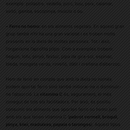
exemple: pollastre, vedella, porc, bou, peix, calamar,
seitó, gamba, escopinya, musclo o ou.
–
Ferro no hemo:
en els aliments vegetals. En aquest gran
grup també n’hi ha una gran varietat i es troben molts
presents en la dieta de moltes persones. Tot i això,
l’organisme l’aprofita pitjor. Com a exemples trobem:
llegum, tofu, pinyó, festuc, pipa de gira-sol, espinac,
bleda, mongeta verda, rovelló, dàtil i orellana d’albercoc.
Hem de tenir en compte que amb la dieta no només
podem aportar ferro sinó també millorar-ne o disminuir-
ne l’absorció. La
vitamina C
és, segurament, el més
conegut de tots els facilitadors. Per això, és positiu
consumir els aliments que aporten ferro no hemo junt
amb els que tenen vitamina C (
pebrot vermell, bròquil,
pinya, kiwi, maduixes, papaia o taronges
). Aquest tipus