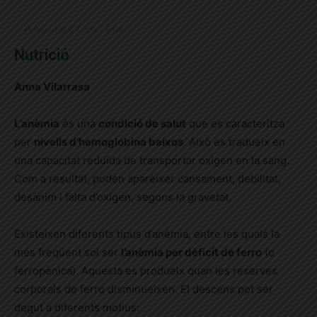
Publicat el 6.7.2023 6:00
Nutrició
Anna Vilarrasa
L’anèmia
és una
condició de salut
que es caracteritza
per
nivells d’hemoglobina baixos
. Això es tradueix en
una capacitat reduïda de transportar oxigen en la sang.
Com a resultat, poden aparèixer cansament, debilitat,
desànim i falta d’oxigen, segons la gravetat.
Existeixen diferents tipus d’anèmia, entre les quals la
més freqüent sol ser
l’anèmia per dèficit de ferro
(o
ferropènica). Aquesta es produeix quan les reserves
corporals de ferro disminueixen. El descens pot ser
degut a diferents motius: