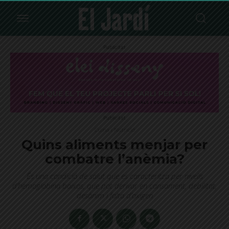
Publicitat
Publicitat
Cuina i Nutrició
Quins aliments menjar per
combatre l’anèmia?
És una condició de salut que es caracteritza per nivells
d’hemoglobina baixos, que pot derivar en cansament, debilitat,
desànim i falta d’oxigen