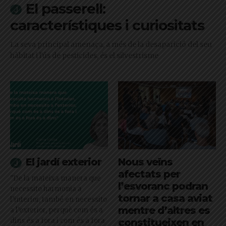
El passerell:
característiques i curiositats
La seva principal amenaça, a més de la desaparició del seu
hàbitat i l'ús de pesticides, és el silvestrisme
El jardí exterior
Nous veïns
afectats per
"De la mateixa manera que
l’esvoranc podran
necessito harmonia a
tornar a casa aviat
l’interior, també en necessito
mentre d’altres es
a l’exterior, perquè com és a
dins és a fora i com és a fora
constitueixen en