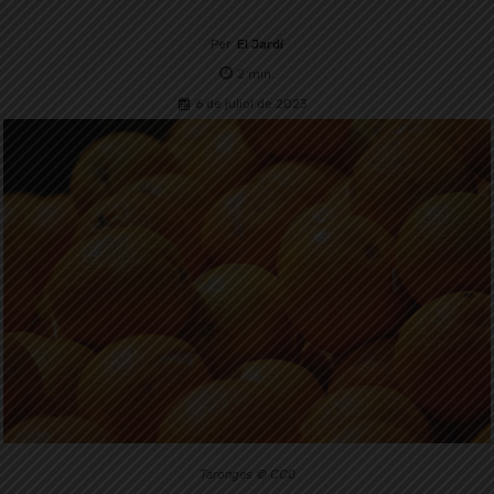
Per
El Jardí
2
min.
6 de juliol de 2023
Taronges © CC0