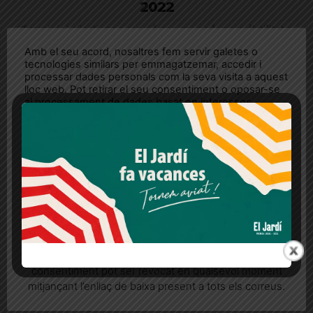
2022
Terminis i qüestions a considerar que poden ser d'utilitat a
l'hora de fer el tràmit per recuperar o abonar diners a l'Estat
Amb el seu acord, nosaltres fem servir galetes o
tecnologies similars per emmagatzemar, accedir i
processar dades personals com la seva visita a aquest
lloc web. Pot retirar el seu consentiment o oposar-se
al processament de dades basat en interessos
legítims en qualsevol moment fent clic a "Ajustos de
cookies" o a la nostra Política de privacitat en aquest
lloc web. Si cliques "acceptar" dones el teu
consentiment
Més informació
Acceptar
Rebutjar tot
Quan l’usuari crea un compte al Diari el Jardí, dona el
seu consentiment explícit per rebre comunicacions
informatives relacionades amb el servei. Aquest
10 petits trucs per guanyar pes i energia
consentiment pot ser revocat en qualsevol moment
mitjançant l’enllaç de baixa present a tots els correus.
L’objectiu final és afegir nutrients i energia als àpats sense
augmentar molt el volum dels plats