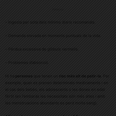
Publicitat
–
Ingesta per sota dels mínims diaris recomanats.
–
Demanda elevada en moments puntuals de la vida.
–
Pèrdua excessiva de glòbuls vermells.
–
Problemes d’absorció.
Hi ha
persones
que tenen un
risc més alt de patir-la
. Per
exemple, quan es prenen determinats medicaments i en
el cas dels bebès, els adolescents o les dones en edat
fèrtil (en l’embaràs les necessitats són més altes i amb
les menstruacions abundants es perd molta sang).