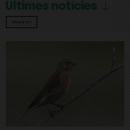
Últimes notícies
Veure'n +