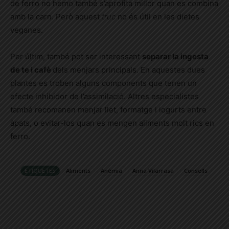
de ferro no hemo també s’aprofita millor quan es combina
amb la carn. Però aquest
truc
no és útil en les dietes
veganes.
Per últim, també pot ser interessant
separar la ingesta
de te i cafè
dels menjars principals. En aquestes dues
plantes es troben alguns components que tenen un
efecte inhibidor de l’assimilació. Altres especialistes
també recomanen menjar llet, formatge i iogurts entre
àpats, o evitar-los quan es mengen aliments molt rics en
ferro.
ETIQUETES
Aliments
Anèmia
Anna Vilarrasa
Consells