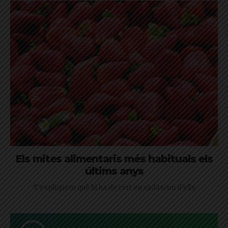
Els mites alimentaris més habituals els
últims anys
T'expliquem què hi ha de cert en cadascun d'ells