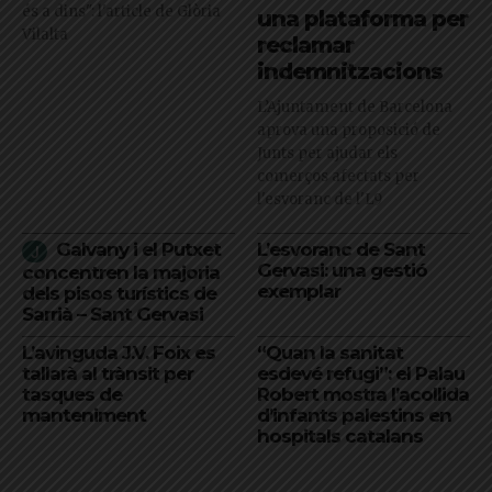
és a dins": l'article de Glòria
una plataforma per
Vilalta
reclamar
indemnitzacions
L’Ajuntament de Barcelona
aprova una proposició de
Junts per ajudar els
comerços afectats per
l'esvoranc de l'L9
Galvany i el Putxet
L’esvoranc de Sant
Gervasi: una gestió
concentren la majoria
exemplar
dels pisos turístics de
Sarrià – Sant Gervasi
L’avinguda J.V. Foix es
“Quan la sanitat
tallarà al trànsit per
esdevé refugi”: el Palau
tasques de
Robert mostra l’acollida
manteniment
d’infants palestins en
hospitals catalans