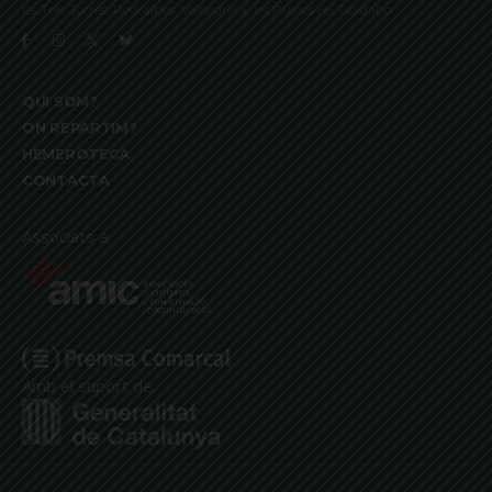
les Tres Torres, Pedralbes, Vallvidrera, les Planes i el Tibidabo
QUI SOM?
ON REPARTIM?
HEMEROTECA
CONTACTA
Associats a:
Amb el suport de: