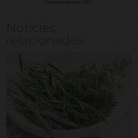
[adrotate banner="28"]
Notícies
relacionades