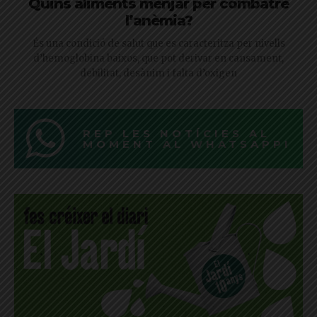
Quins aliments menjar per combatre
l’anèmia?
És una condició de salut que es caracteritza per nivells
d’hemoglobina baixos, que pot derivar en cansament,
debilitat, desànim i falta d’oxigen
REP LES NOTÍCIES AL
MOMENT AL WHATSAPP!