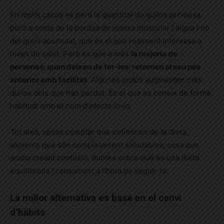
En molts casos es perd la quantitat de quilos promesa,
però a costa de la pèrdua de massa muscular i aigua i no
del greix acumulat, que és el que realment interessa a
nivell de salut. Però és que a més
la majoria de
persones, quan deixen de fer-les, retornen al seu pes
anterior amb facilitat
. Algunes inclús augmenten més
quilos dels que han perdut. És el que es coneix de forma
habitual amb el nom d’
efecte io-io.
Tot això, sense comptar que s’eliminen de la dieta
aliments que són completament saludables, cosa que
acaba creant confusió, dubtes sobre què és una dieta
equilibrada i cansament a l’hora de seguir-la.
La millor alternativa es basa en el canvi
d’hàbits