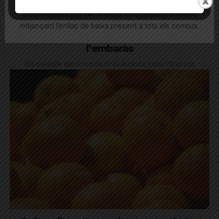
informatives relacionades amb el servei. Aquest
consentiment pot ser revocat en qualsevol moment
mitjançant l’enllaç de baixa present a tots els correus.
De suplements, plantes i espècies en
l’embaràs
Els consells nutricionals de la dietista Anna Vilarrasa