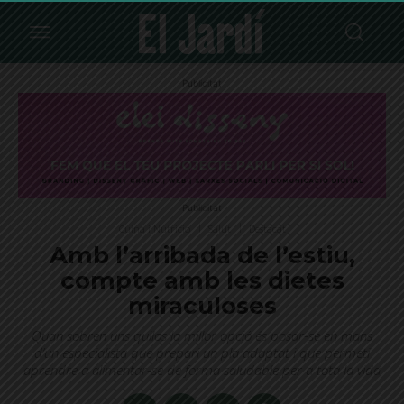
Publicitat
Publicitat
Cuina i Nutrició
Salut
Destacat
Amb l’arribada de l’estiu,
compte amb les dietes
miraculoses
Quan sobren uns quilos la millor opció és posar-se en mans
d’un especialista que prepari un pla adaptat i que permeti
aprendre a alimentar-se de forma saludable per a tota la vida