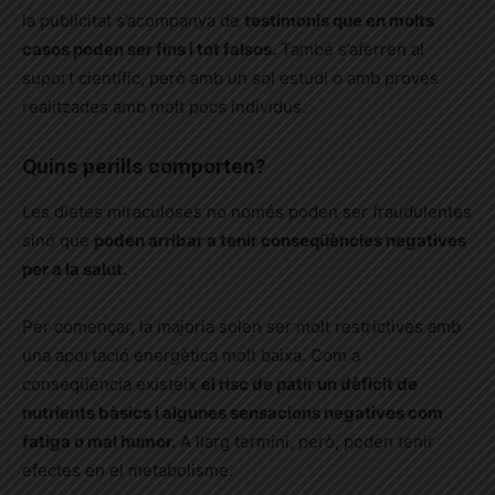
la publicitat s’acompanya de
testimonis que en molts
casos poden ser fins i tot falsos.
També s’aferren al
suport científic, però amb un sol estudi o amb proves
realitzades amb molt pocs individus.
Quins perills comporten?
Les dietes miraculoses no només poden ser fraudulentes
sinó que
poden arribar a tenir conseqüències negatives
per a la salut.
Per començar, la majoria solen ser molt restrictives amb
una aportació energètica molt baixa. Com a
conseqüència existeix
el risc de patir un dèficit de
nutrients bàsics i algunes sensacions negatives com
fatiga o mal humor.
A llarg termini, però, poden tenir
efectes en el metabolisme.