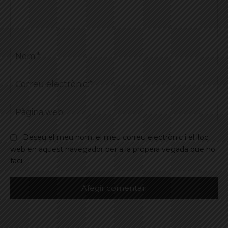
Comentar
No
Co
ele
Pà
we
Deseu el meu nom, el meu correu electrònic i el lloc
web en aquest navegador per a la propera vegada que ho
faci.