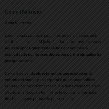
Publicat el 30.5.2021 7:00
Cuina i Nutrició
Anna Vilarrasa
L’anomenada
operació biquini
és un dels clàssics amb
l’arribada de l’estiu. Si ja ho fan durant tot l’any, és just en
aquesta època quan s’intensifica encara més la
publicitat de nombroses dietes per perdre els quilos de
pes que sobren
.
Deixant de banda
els estereotips que existeixen al
voltant del cos i el pes corporal (i que potser caldria
revisar)
, és important saber que alguns d’aquests plans
d’aprimament poden tenir l’efecte contrari al desitjat i,
fins i tot, alguns perjudicis per a la salut.