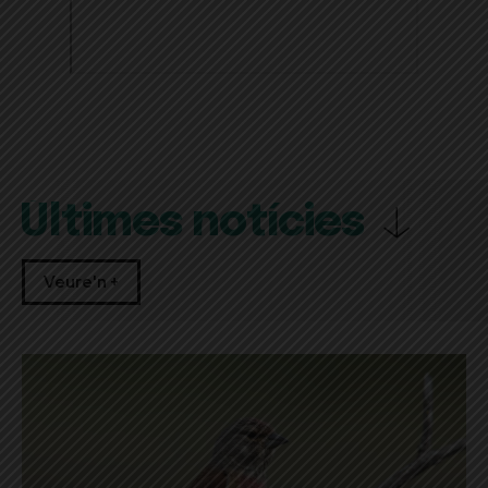
Últimes notícies
Veure'n +