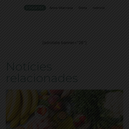
ETIQUETES
Anna Vilarrasa
Dieta
nutrició
[adrotate banner="28"]
Notícies
relacionades