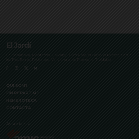
El Jardí
La Bonanova, Monterols, Galvany, Turó Parc, el Farró, el Putxet, Sarrià,
les Tres Torres, Pedralbes, Vallvidrera, les Planes i el Tibidabo
QUI SOM?
ON REPARTIM?
HEMEROTECA
CONTACTA
Associats a: