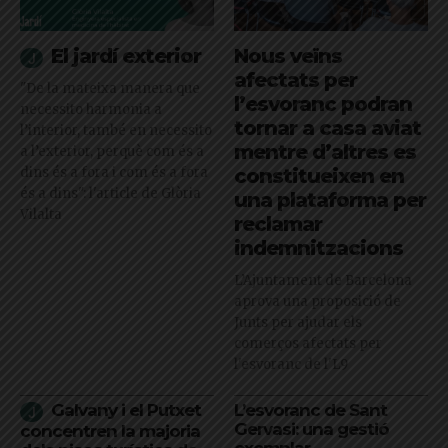
El jardí exterior
Nous veïns
afectats per
"De la mateixa manera que
l’esvoranc podran
necessito harmonia a
tornar a casa aviat
l’interior, també en necessito
mentre d’altres es
a l’exterior, perquè com és a
dins és a fora i com és a fora
constitueixen en
és a dins": l'article de Glòria
una plataforma per
Vilalta
reclamar
indemnitzacions
L’Ajuntament de Barcelona
aprova una proposició de
Junts per ajudar els
comerços afectats per
l'esvoranc de l'L9
Galvany i el Putxet
L’esvoranc de Sant
Gervasi: una gestió
concentren la majoria