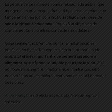
La pèrdua de pes no està només relacionada amb el que
mengem i en quines quantitats. Hi ha altres aspectes que
també entren en joc, com l
’activitat física, les hores de
son o la situació emocional
. Per això la dieta s’ha de
complementar amb altres conductes saludables.
Quan realment sobren uns quilos la millor opció és
posar-se en mans d’un especialista que prepari un pla
adaptat. I
el més important: que permeti aprendre a
alimentar-se de forma saludable per a tota la vida.
Així,
no només ens sentirem millor amb el nostre cos, sinó
que serà una de les millors inversions en salut i benestar
possibles.
Anna Vilarrasa
és dietista especialitzada en alimentació
saludable.