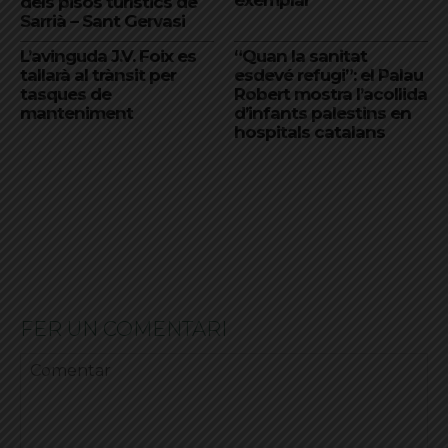
exemplar
dels pisos turístics de
Sarrià – Sant Gervasi
L’avinguda J.V. Foix es
“Quan la sanitat
tallarà al trànsit per
esdevé refugi”: el Palau
tasques de
Robert mostra l’acollida
manteniment
d’infants palestins en
hospitals catalans
FER UN COMENTARI