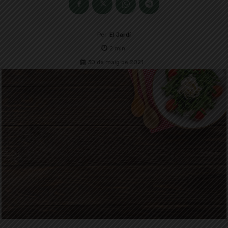
Per
El Jardí
2
min.
30 de maig de 2021