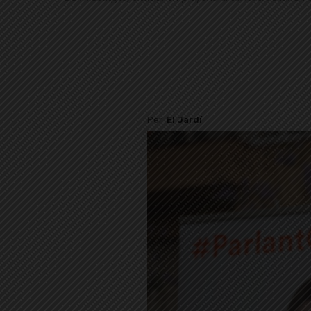
Per
El Jardí