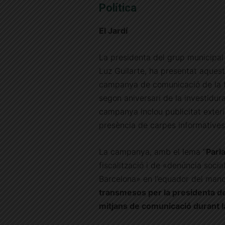
Política
El Jardí
La presidenta del grup municipal
Luz Guilarte, ha presentat aques
campanya de comunicació de la f
segon aniversari de la investidur
campanya inclou publicitat exterio
presència de carpes informatives e
La campanya, amb el lema “
Parla
fiscalització i de «denúncia social
Barcelona» en l’equador del mand
transmesos per la presidenta de
mitjans de comunicació durant la