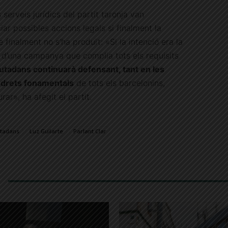
s serveis jurídics del partit taronja van
ar possibles accions legals si finalment la
finalment no s’ha produït: «Si la intenció era la
ió d’una campanya que complia tots els requisits
utadans continuarà defensant, tant en les
s drets fonamentals
de tots els barcelonins,
rar», ha afegit el partit.
utadans
Luz Guilarte
Parlant Clar