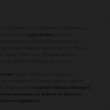
 de Ciutadans (Cs) a l’Ajuntament de Barcelona,
t matí des de la
plaça Molina
una nova
ormació liberal a Barcelona amb motiu del
a del Govern municipal dels comuns i el PSC. La
r, digital, mòbil i serà reforçada amb la
n els diferents districtes de la ciutat.
nt Clar
”, pretén reforçar el missatge de
 de la situació en la qual es troba la ciutat de
at mitjançant la
recopilació d’alguns missatges
l grup municipal, Luz Guilarte en diferents
 present legislatura.