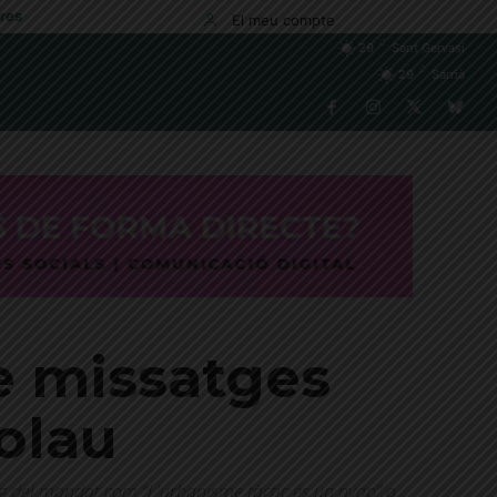
res
El meu compte
C
29
Sant Gervasi
C
29
Sarrià
e missatges
Colau
larg del mandat com “L'urbanisme tàctic és un nyap” o