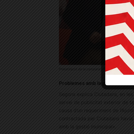
Presentació de la campana «Parlant Clar» a pla
Problemes amb la publicitat ext
Segons explica Ciutadans, en les 
servei de publicitat exterior de 
causa d’un requeriment de l’Ajunta
contractada per Ciutadans havia d
amb la gestió municipal».