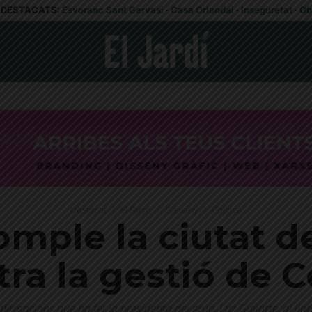
DESTACATS:
Esvoranc Sant Gervasi
·
Casa Orlandai
·
Inseguretat
·
Ob
Destacat
El Farró
Galvany
Política
omple la ciutat d
ra la gestió de 
n afirmacions que ha fet la presidenta del grup, Luz Guilarte, al l