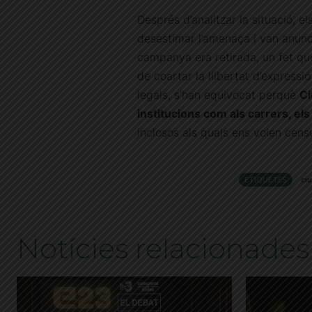
Després d’analitzar la situació, el
desestimar l’amenaça i van anunci
campanya era retirada, un fet que 
de coartar la llibertat d’express
legals, s’han equivocat perquè
Ci
institucions com als carrers, el
inclosos als quals ens volen censu
ETIQUETES
ci
Notícies relacionades