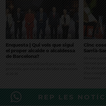
Enquesta | Qui vols que sigui
Cinc cose
el proper alcalde o alcaldessa
Sarrià-Sa
de Barcelona?
Els seus pares
Gervasi quan 
Vota a l'enquesta d'El Jardí per la teva opció
s'ha aficionat
preferida, que s'acabarà decidint a les urnes
d'un conegut 
el 28-M
Bonanova
REP LES NOTÍ