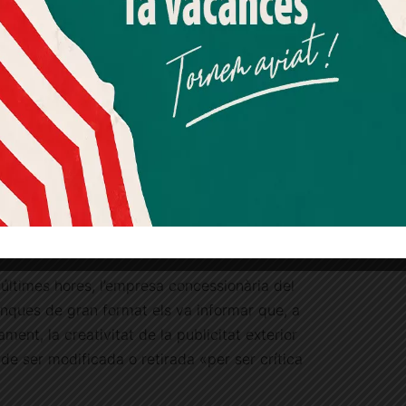
Més informació
Acceptar
Rebutjar tot
Quan l’usuari crea un compte al Diari el Jardí, dona el seu
consentiment explícit per rebre comunicacions
informatives relacionades amb el servei. Aquest
consentiment pot ser revocat en qualsevol moment
mitjançant l’enllaç de baixa present a tots els correus.
ça Molina © Ciutadans
erior
últimes hores, l’empresa concessionària del
tanques de gran format els va informar que, a
ment, la creativitat de la publicitat exterior
e ser modificada o retirada «per ser crítica