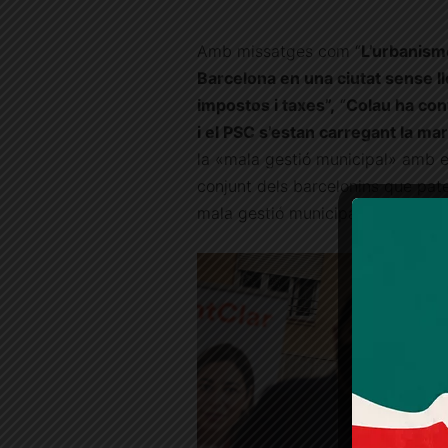
Amb missatges com “
L’urbanism
Barcelona en una ciutat sense lle
impostos i taxes”,
“
Colau ha con
i el PSC s’estan carregant la ma
la «mala gestió municipal» amb e
conjunt dels barcelonins que pate
mala gestió municipal.