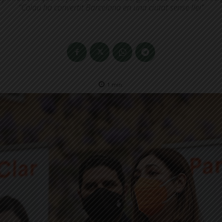
“Colau ha convertit Barcelona en una ciutat sense llei”
1
min.