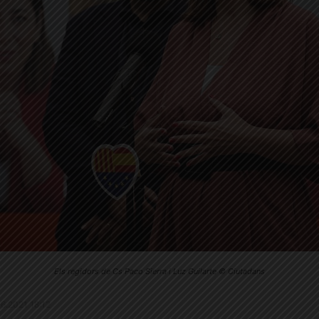
Els regidors de Cs Paco Sierra i Luz Guilarte © Ciutadans
8.6.2021 18:12