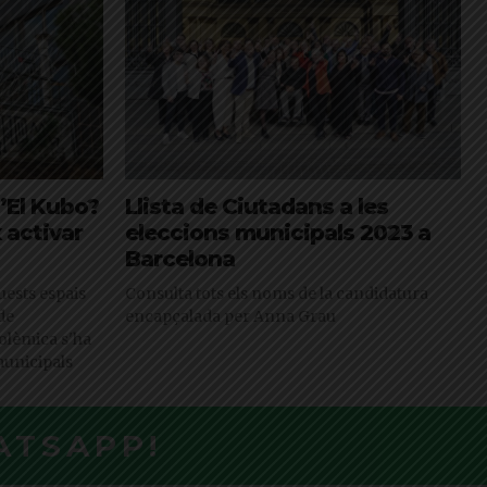
d’El Kubo?
Llista de Ciutadans a les
 activar
eleccions municipals 2023 a
Barcelona
uests espais
Consulta tots els noms de la candidatura
de
encapçalada per Anna Grau
polèmica s'ha
municipals
ATSAPP!