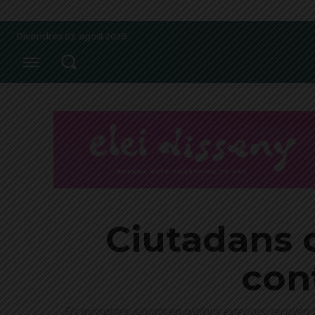
Divendres 07, agost 2026
Ciutadans 
cont
Els missatges, situats en plafons exteriors, reculle