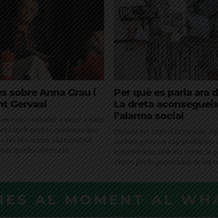
s sobre Anna Grau i
Per què es parla ara 
nt Gervasi
La dreta aconsegueix
l’alarma social
 es van traslladar a viure a Sant
era molt petita i confessa que
Durant set anys d'ocupació, aq
 a fer el vermut a la sucursal
no han generat cap problema 
bar que ha obert a la
convivència amb els veïns; la 
encès per la proximitat de les 
CIES AL MOMENT AL WH