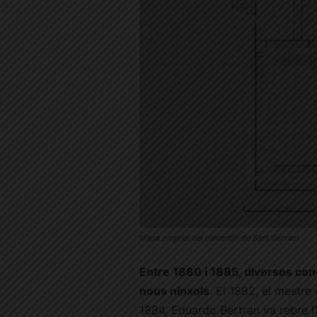
Mapa original del cementiri de Sant Gervasi
Entre 1880 i 1885, diversos con
nous nínxols
. El 1882, el mestre
1884, Eduardo Bertran va rebre l