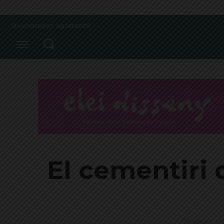
Divendres 07, agost 2026
El cementiri 
De vinyes a 