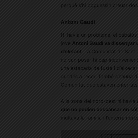
perquè s’hi poguessin creuar do
Antoni Gaudí
Hi havia un problema, el cabalós 
jove
Antoni Gaudí va dissenyar
d’elefant
. La Comunitat de Sant J
no van posar-hi cap inconvenient.
una estacada de fusta i d’aixecar
quedés a recer. També s’hauria de 
Comunitat que estaven enterrats 
A la zona del nord-oest hi havia
que no podien descansar en sòl
multava la família i l’enterramo