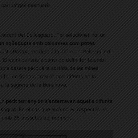
s carruatges mortuoris.
torrent del Bellesguard. Per solucionar-ho, un
 un aqüeducte amb columnes com potes
ust i Pastor, resident a la Torre del Bellesguard,
 El camí es faria a canvi de delimitar-lo amb
 una caseta perquè la sortida de les mines
fer de franc el trasllat dels difunts de la
a la sagrera de la Bonanova.
 un
petit terreny on s’enterraven aquells difunts
 sagrat
. En el cas que això no es respectés es
rts amb 25 pessetes del moment.