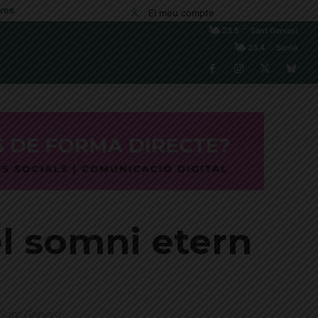
res
El meu compte
C
23.5
Sant Gervasi
C
23.4
Sarrià
el somni etern
 Sant Gervasi