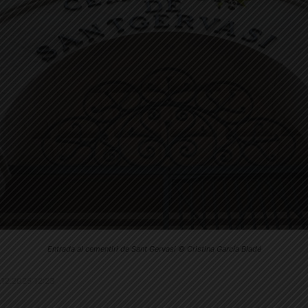
Entrada al cementiri de Sant Gervasi © Cristina García Bladé
8.12.2025 12:23