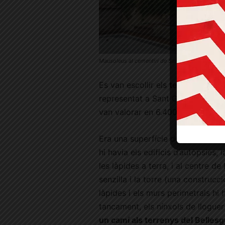
Mausoleus al cementiri de Sant Gervasi © Cristi
Es van escollir els
terrenys de vi
representat a Sant Gervasi pel s
van valorar en 6.400 rals, avança
Era una superfície de
9.800 met
hi havia els edificis d’autòpsies, l
les làpides a terra, i al centre d
senzilla i la torre (una construcc
làpides i els murs perimetrals hi 
tancament, els nínxols de lloguer
un camí als terrenys del Belles