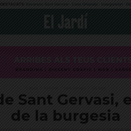
DESTACATS:
Esvoranc Sant Gervasi
·
Casa Orlandai
·
Inseguretat
·
Ob
Cultura
General
Sant Gervasi
Societat
de Sant Gervasi, 
de la burgesia
panteons: la creació d’un cementiri que va marcar la identitat de