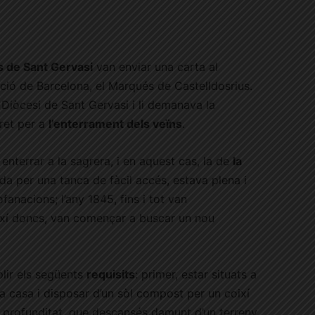
 de Sant Gervasi
van enviar una carta al
ació de Barcelona, el Marqués de Castelldosrius.
a Diòcesi de Sant Gervasi i li demanava la
dret per a
l’enterrament dels veïns
.
 enterrar a la sagrera, i en aquest cas, la de
la
ada per una tanca de fàcil accés, estava plena i
fanacions; l’any 1845, fins i tot van
ixí doncs, van començar a buscar un nou
lir els següents
requisits
: primer, estar situats a
a casa i disposar d’un sòl compost per un coixí
 profunditat, que descansés damunt d’un terreny