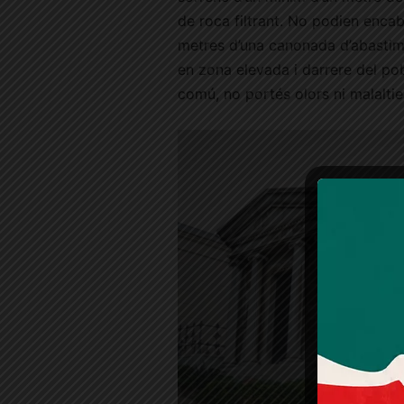
de roca filtrant. No podien enca
metres d’una canonada d’abastime
en zona elevada i darrere del po
comú, no portés olors ni malaltie