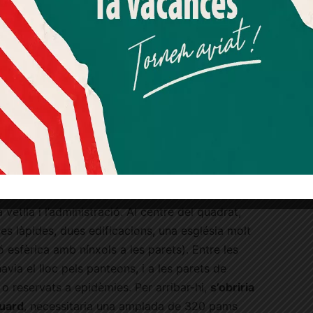
Més informació
Acceptar
Rebutjar tot
Quan l’usuari crea un compte al Diari el Jardí, dona el seu
consentiment explícit per rebre comunicacions
informatives relacionades amb el servei. Aquest
na García Bladé
consentiment pot ser revocat en qualsevol moment
mitjançant l’enllaç de baixa present a tots els correus.
nya de Marcos Olives i Olives
, un menorquí
eu administrador Antoni Fargas. Els terrenys es
ts pels prohoms del barri.
res
, quadrada. A la part est, en acabar l’escala,
a vetlla i l’administració. Al centre del quadrat,
e les làpides, dues edificacions, una església molt
ió esfèrica amb nínxols a les parets). Entre les
havia el lloc pels panteons, i a les parets de
 o reservats a epidèmies. Per arribar-hi,
s’obriria
guard
, necessitaria una amplada de 320 pams