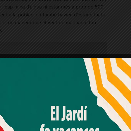
bir cap mina d’aigua ni estar més a prop de 500
nt a la població, i també havien d’estar situats
ble, de manera que el vent de marinada, tan
s.
Amb el seu acord, nosaltres fem servir galetes o
tecnologies similars per emmagatzemar, accedir i
processar dades personals com la seva visita a aquest lloc
web. Pot retirar el seu consentiment o oposar-se al
processament de dades basat en interessos legítims en
qualsevol moment fent clic a "Ajustos de cookies" o a la
nostra Política de privacitat en aquest lloc web. Si cliques
"acceptar" dones el teu consentiment