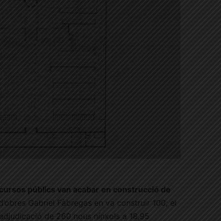
cursos públics van acabar en construcció de
 d’obres Gabriel Fàbregas en va construir 100; el
’adjudicació de 260 nous nínxols a 18,95