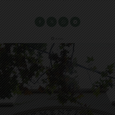
4
min.