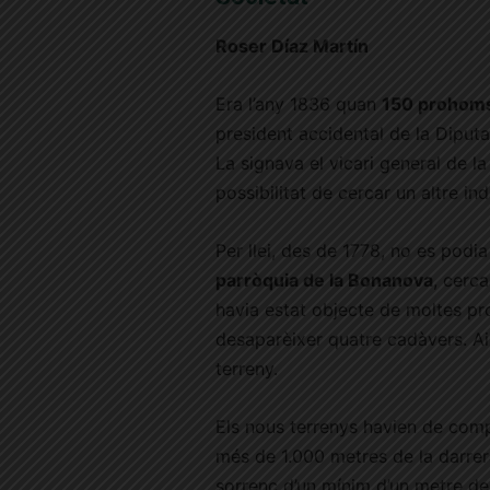
Roser Díaz Martín
Era l’any 1836 quan
150 prohoms
president accidental de la Diput
La signava el vicari general de l
possibilitat de cercar un altre in
Per llei, des de 1778, no es podia
parròquia de la Bonanova
, cerc
havia estat objecte de moltes pro
desaparèixer quatre cadàvers. A
terreny.
Els nous terrenys havien de comp
més de 1.000 metres de la darrer
sorrenc d’un mínim d’un metre de