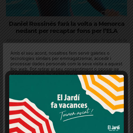
Daniel Rossinés farà la volta a Menorca
nedant per recaptar fons per l’ELA
Aficionat a la natació, va començar amb el repte després de la
mort del seu amic Jano Galán, exalumne dels Jesüites de
Amb el seu acord, nosaltres fem servir galetes o
Sarrià
tecnologies similars per emmagatzemar, accedir i
processar dades personals com la seva visita a aquest
lloc web. Pot retirar el seu consentiment o oposar-se
al processament de dades basat en interessos
legítims en qualsevol moment fent clic a "Ajustos de
cookies" o a la nostra Política de privacitat en aquest
lloc web. Si cliques "acceptar" dones el teu
consentiment
Més informació
Acceptar
Rebutjar tot
Quan l’usuari crea un compte al Diari el Jardí, dona el
seu consentiment explícit per rebre comunicacions