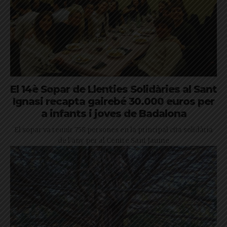
El 14è Sopar de Llenties Solidàries al Sant
Ignasi recapta gairebé 30.000 euros per
a infants i joves de Badalona
El sopar va reunir 758 persones en la principal cita solidària
de l'any per al Centre Sant Jaume