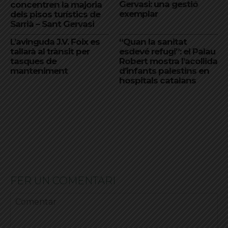
Gervasi: una gestió
concentren la majoria
exemplar
dels pisos turístics de
Sarrià – Sant Gervasi
L’avinguda J.V. Foix es
“Quan la sanitat
tallarà al trànsit per
esdevé refugi”: el Palau
tasques de
Robert mostra l’acollida
manteniment
d’infants palestins en
hospitals catalans
FER UN COMENTARI