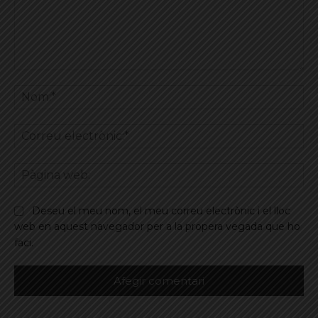
Comentar
No
Co
ele
Pà
we
Deseu el meu nom, el meu correu electrònic i el lloc
web en aquest navegador per a la propera vegada que ho
faci.