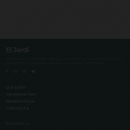
El Jardí
La Bonanova, Monterols, Galvany, Turó Parc, el Farró, el Putxet, Sarrià,
les Tres Torres, Pedralbes, Vallvidrera, les Planes i el Tibidabo
QUI SOM?
ON REPARTIM?
HEMEROTECA
CONTACTA
Associats a: