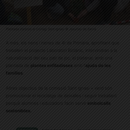
Plantada d’arbres al Col·legi Sant Ignasi © Jesuïtes de Sarrià
A més, els nens i nenes de 4t de Primària, aprofitant que
treballen el projecte Laboratori Botànic, intervindran a la
naturalització del seu pati de joc, el platanar, amb una
plantada de
plantes enfiladisses
amb l’
ajuda de les
famílies
.
Altres objectius de la comissió Sant ignasi + verd són
promocionar el reciclatge de deixalles i seguir treballant
perquè alumnes i educadors facin servir
embolcalls
sostenibles.