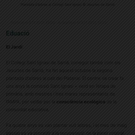
Plantada d'arbres al Col·legi Sant Ignasi © Jesuïtes de Sarrià
Publicat el 5.11.2021 15:00 · Actualitzat el 5.11.2021 15:02
Eduació
El Jardí
El Col·legi Sant Ignasi de Sarrià, conegut també com els
Jesuïtes de Sarrià, ha fet aquest octubre la segona
plantada d’arbres al pati del Platanar. El centre va crear fa
uns anys la comissió Sant Ignasi + verd en l’etapa de
primària, amb mestres i tres mares representants de
l’AMPA, per vetllar per la
consciència ecològica
de la
comunitat educativa.
Fa quatre anys es van plantar vuit arbres, i el mes de maig
passat es va procedir a la recuperació de la paret original