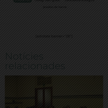
ETIQUETES
Col·legi Sant Ignasi
Consciència ecològica
Jesuïtes de Sarrià
[adrotate banner="28"]
Notícies
relacionades