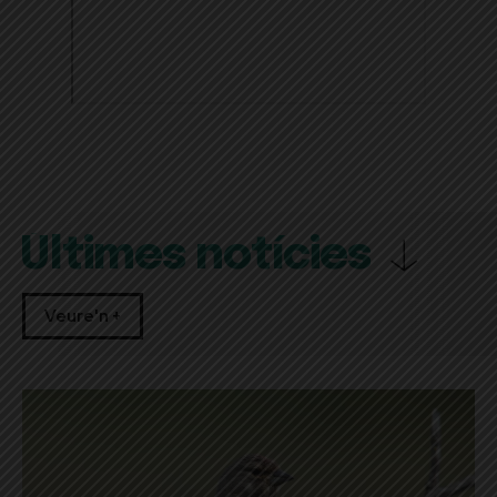
Últimes notícies
Veure'n +