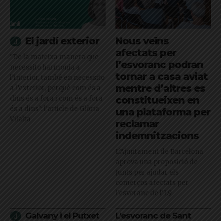
El jardí exterior
Nous veïns
afectats per
"De la mateixa manera que
l’esvoranc podran
necessito harmonia a
tornar a casa aviat
l’interior, també en necessito
mentre d’altres es
a l’exterior, perquè com és a
dins és a fora i com és a fora
constitueixen en
és a dins": l'article de Glòria
una plataforma per
Vilalta
reclamar
indemnitzacions
L’Ajuntament de Barcelona
aprova una proposició de
Junts per ajudar els
comerços afectats per
l'esvoranc de l'L9
Galvany i el Putxet
L’esvoranc de Sant