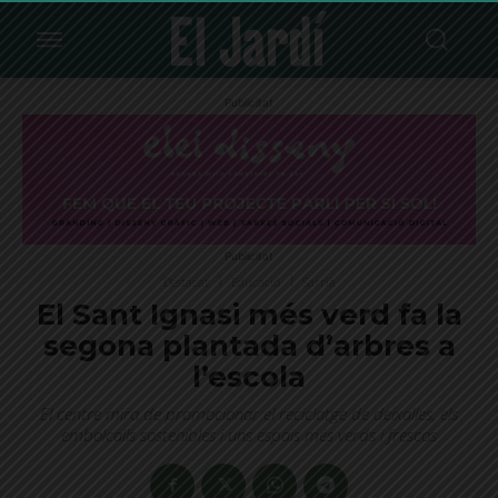
Publicitat
Publicitat
Destacat
Educació
Sarrià
El Sant Ignasi més verd fa la
segona plantada d’arbres a
l’escola
El centre mira de promocionar el reciclatge de deixalles, els
embolcalls sostenibles i uns espais més verds i frescos