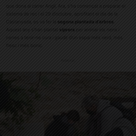
que dona al carrer Anglí. Ara, s’ha començat a preparar el
sistema de rec i el 29 d’octubre, aprofitant el dia de la
Castanyada, es va fer la
segona plantada d’arbres
.
Aquest any s’han plantat
xiprers
per animar els nens i
nenes a tenir-ne cura i gaudir d’un espai més verd, més
fresc i més bonic.
Publicitat