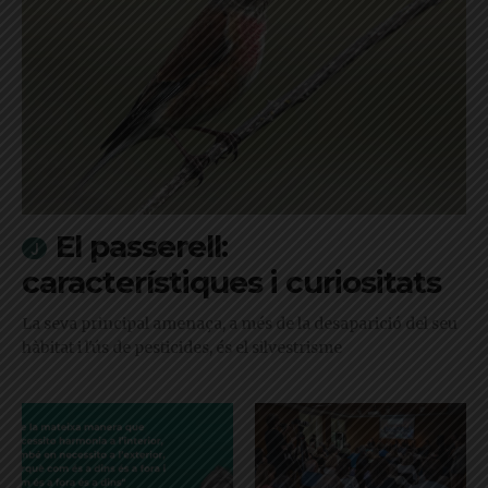
El passerell:
característiques i curiositats
La seva principal amenaça, a més de la desaparició del seu
hàbitat i l'ús de pesticides, és el silvestrisme