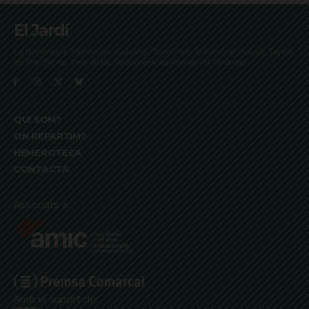
El Jardí
La Bonanova, Monterols, Galvany, Turó Parc, el Farró, el Putxet, Sarrià,
les Tres Torres, Pedralbes, Vallvidrera, les Planes i el Tibidabo
QUI SOM?
ON REPARTIM?
HEMEROTECA
CONTACTA
Associats a:
Amb el suport de: