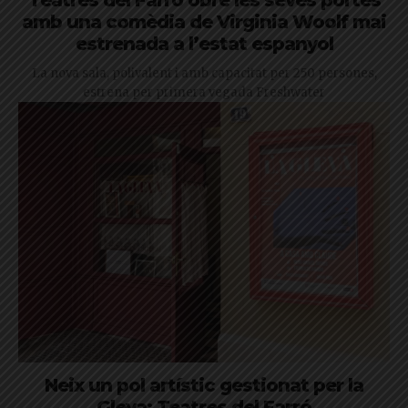
Teatres del Farró obre les seves portes
amb una comèdia de Virginia Woolf mai
estrenada a l’estat espanyol
La nova sala, polivalent i amb capacitat per 250 persones,
estrena per primera vegada Freshwater
Neix un pol artístic gestionat per la
Gleva: Teatres del Farró