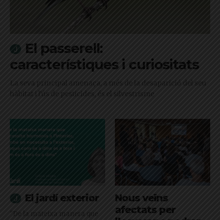
El passerell:
característiques i curiositats
La seva principal amenaça, a més de la desaparició del seu
hàbitat i l'ús de pesticides, és el silvestrisme
El jardí exterior
Nous veïns
afectats per
"De la mateixa manera que