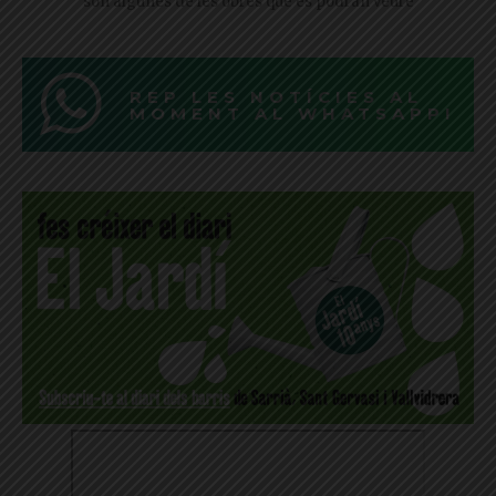
són algunes de les obres que es podran veure
REP LES NOTÍCIES AL
MOMENT AL WHATSAPP!