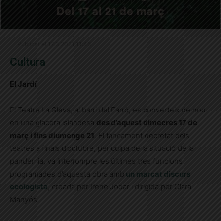
Publicat el 17.3.2021 11:46
Cultura
El Jardí
El Teatre La Gleva, al barri del Farró, es converteix de nou
en una glacera islandesa
des d’aquest dimecres 17 de
març i fins diumenge 21
. El tancament decretat dels
teatres a finals d’octubre, per culpa de la situació de la
pandèmia, va interrompre les últimes tres funcions
programades d’aquesta obra amb
un marcat discurs
ecologista
, creada per Irene Jódar i dirigida per Clara
Manyós