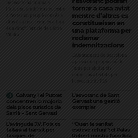
l’esvoranc podran
necessito harmonia a
tornar a casa aviat
l’interior, també en necessito
mentre d’altres es
a l’exterior, perquè com és a
dins és a fora i com és a fora
constitueixen en
és a dins": l'article de Glòria
una plataforma per
Vilalta
reclamar
indemnitzacions
L’Ajuntament de Barcelona
aprova una proposició de
Junts per ajudar els
comerços afectats per
l'esvoranc de l'L9
Galvany i el Putxet
L’esvoranc de Sant
Gervasi: una gestió
concentren la majoria
exemplar
dels pisos turístics de
Sarrià – Sant Gervasi
L’avinguda J.V. Foix es
“Quan la sanitat
tallarà al trànsit per
esdevé refugi”: el Palau
tasques de
Robert mostra l’acollida