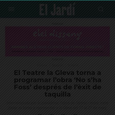
Publicitat
Publicitat
Cultura
Destacat
El Farró
El Teatre la Gleva torna a
programar l’obra ‘No s’ha
Foss’ després de l’èxit de
taquilla
Interrompuda per la pandèmia, l'obra de l'actriu i músic Irene
Jódar es torna a representar a la Gleva del 17 al 21 de març