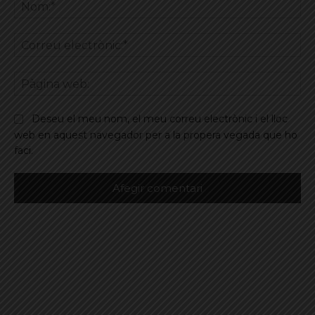
No
Co
ele
Pà
we
Deseu el meu nom, el meu correu electrònic i el lloc
web en aquest navegador per a la propera vegada que ho
faci.