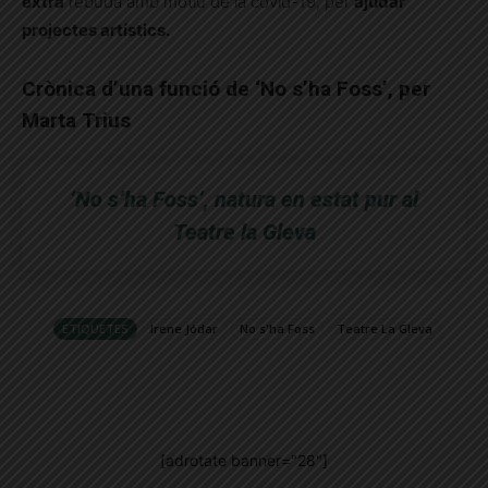
extra
rebuda amb motiu de la covid-19, per
ajudar
projectes artístics.
Crònica d’una funció de ‘No s’ha Foss’, per
Marta Trius
‘No s’ha Foss’, natura en estat pur al
Teatre la Gleva
ETIQUETES
Irene Jódar
No s'ha Foss
Teatre La Gleva
[adrotate banner="28"]