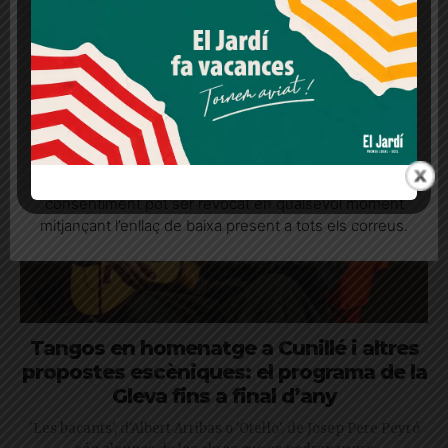
La Gleva estrena l’obra de teatre dirigida per Ramon Simó,
lloc web. Si cliques "acceptar" dones el teu
que es podrà veure fins al 26 de gener
consentiment
Més informació
Acceptar
Rebutjar tot
Quan l’usuari crea un compte al Diari el Jardí, dona el
seu consentiment explícit per rebre comunicacions
informatives relacionades amb el servei. Aquest
consentiment pot ser revocat en qualsevol moment
mitjançant l’enllaç de baixa present a tots els correus.
Tangos en homenatge a Cunillé i altres
propostes escèniques: el programa de la
Gleva fins a final d’any
'Les bacants', d'Albert Arribas o 'Otel·lo', de Josep Pere Peyró