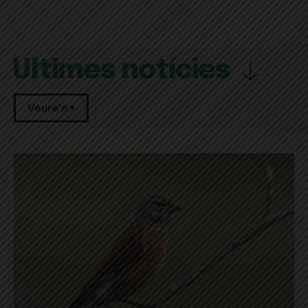
Últimes notícies
Veure'n +