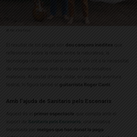
© No s’ha Foss
El resultat de tot plegat són
deu cançons inèdites
que
reflexionen sobre la relació entre la naturalesa, la
tecnologia i el comportament humà. Un crit a la necessitat
de reconnectar-nos amb la natura i amb nosaltres
mateixos. Al costat d’Irene Jódar, en aquesta aventura
teatral, hi figura també el
guitarrista Roger Cantí
.
Amb l’ajuda de Sanitaris pels Escenaris
Aquest és el
primer espectacle
que compta amb el
suport de
Sanitaris pels Escenaris
, una iniciativa
impulsada per
metges que han donat la paga