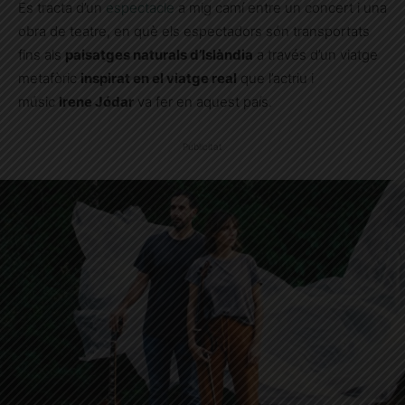
Es tracta d’un
espectacle
a mig camí entre un concert i una
obra de teatre, en què els espectadors són transportats
fins als
paisatges naturals d’Islàndia
a través d’un viatge
metafòric
inspirat en el viatge real
que l’actriu i
músic
Irene Jódar
va fer en aquest país.
Publicitat