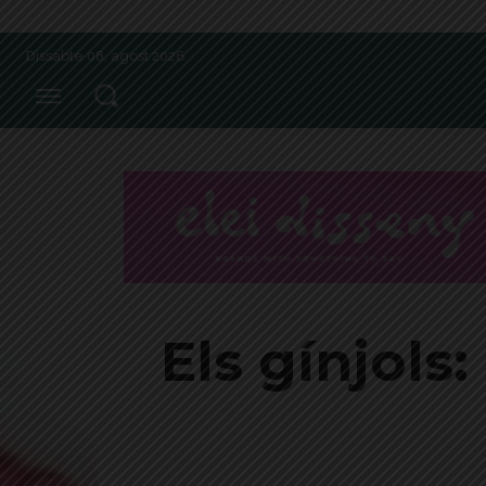
Dissabte 08, agost 2026
Els gínjols: