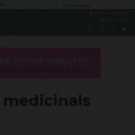
res
El meu compte
C
32.6
Sant Gervasi
C
32.5
Sarrià
os medicinals