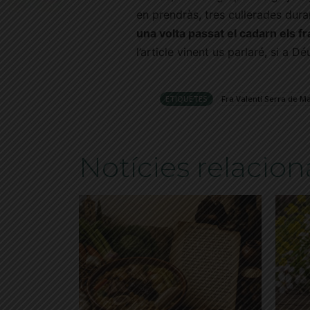
en prendràs, tres cullerades duran
una volta passat el cadarn els f
l’article vinent us parlaré, si a Dé
ETIQUETES
Fra Valentí Serra de M
Notícies relacio