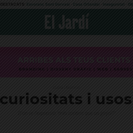
DESTACATS:
Esvoranc Sant Gervasi
·
Casa Orlandai
·
Inseguretat
·
Ob
Cuina i Nutrició
 curiositats i us
D'on ve l'expressió "més content que un gínjol?"