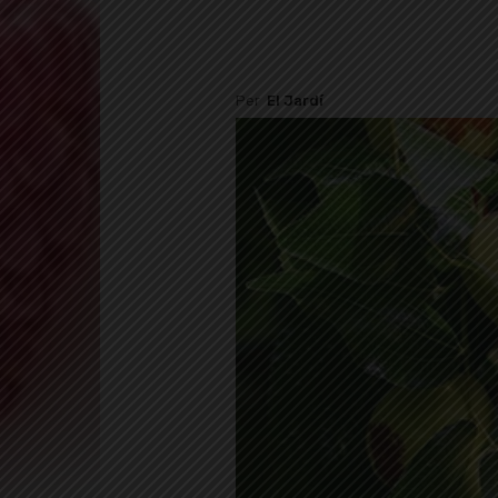
Per
El Jardí