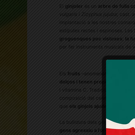
El
ginjoler
és un
arbre de fulla 
vulgaris i Zizyphus jujuba
; cast.
a
implantació a les nostres comarq
estípules rectes i espinoses. Les 
groguenques poc vistoses
;
la f
per fer instruments musicals de ve
Els
fruits
–anomenats gínjols— s
dolços i tenen propietats medic
i vitamina C. Tradicionalment, els
composició del celebrat
decoctu
que
els gínjols ajuden a estovar l
La bullidura dels gínjols, una vo
gens agressiu a l’organisme
. Ja