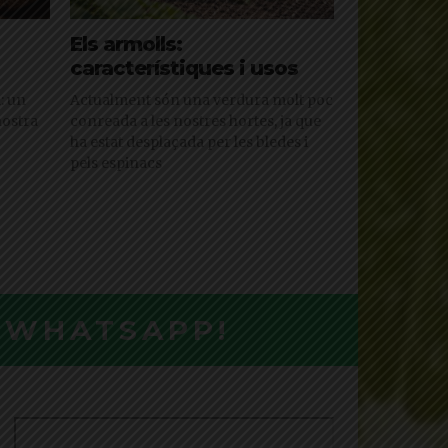
Els armolls:
característiques i usos
: un
Actualment són una verdura molt poc
nostra
conreada a les nostres hortes, ja que
ha estat desplaçada per les bledes i
pels espinacs
L WHATSAPP!