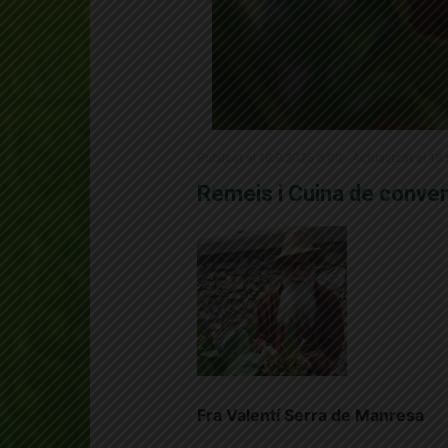
Publicat el 16.9.2025 6:00 · Actualitzat el 18
Remeis i Cuina de conve
Fra Valentí Serra de Manresa