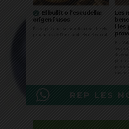
El bullit o l’escudella:
Les 
origen i usos
benef
i les
És un plat que harmonitza molt bé els
prov
productes de l’hort amb els del corral
Fra Val
les pro
diverse
plantes
penínsu
ravenis
REP LES N