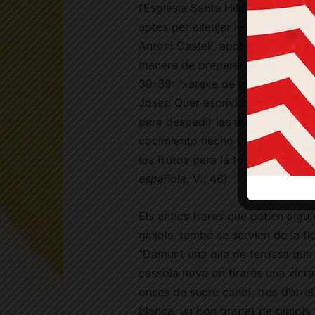
l’Església Santa Hildegarda de Bi
aptes per alleujar les mucoses inf
Antoni Castell, apotecari del Mon
manera de preparar aixarop de gí
38-39: “xarave de gínjoles”). Algu
Josep Quer escriví que el fruit d
para despedir las arenas de los r
cocimiento hecho de los frutos 
los frutos para la tos y asma húm
española
, VI, 46).
Els antics frares que patien algu
gínjols, també se servien de la fl
“Damunt una olla de terrissa que 
cassola nova on tiraràs una xicra
onses de sucre candi, tres d’arre
blanca, un bon grapat de gínjols 