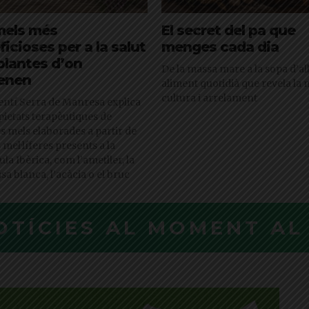
mels més
El secret del pa que
icioses per a la salut
menges cada dia
 plantes d’on
De la massa mare a la sopa d’all
enen
aliment quotidià que revela la 
cultura i arrelament
entí Serra de Manresa explica
pietats terapèutiques de
s mels elaborades a partir de
 mel·líferes presents a la
la Ibèrica, com l’ametller, la
sa blanca, l’acàcia o el bruc
OTÍCIES AL MOMENT A