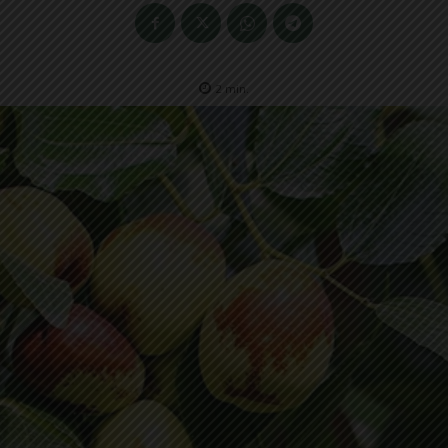
2
min.