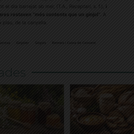
t el dia barrejat ab mel; (T.A.,
Receptari
, s. f.),
i
rares restaven “més contents que un gínjol”
. A
u plau, de la canyella.
anresa
Ginjoler
Gínjols
Remeis i Cuina de Convent
nades