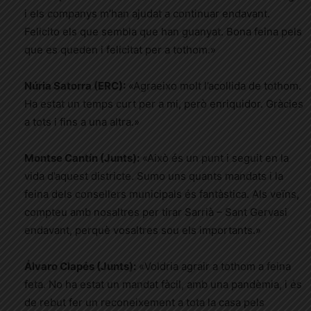
i els companys m’han ajudat a continuar endavant.
Felicito els que sembla que han guanyat. Bona feina pels
que es queden i felicitat per a tothom.»
Núria Satorra (ERC):
«Agraeixo molt l’acollida de tothom.
Ha estat un temps curt per a mi, però enriquidor. Gràcies
a tots i fins a una altra.»
Montse Cantín (Junts):
«Això és un punt i seguit en la
vida d’aquest districte. Sumo uns quants mandats i la
feina dels consellers municipals és fantàstica. Als veïns,
compteu amb nosaltres per tirar Sarrià – Sant Gervasi
endavant, perquè vosaltres sou els importants.»
Álvaro Clapés (Junts):
«Voldria agrair a tothom a feina
feta. No ha estat un mandat fàcil, amb una pandèmia, i és
de rebut fer un reconeixement a tota la casa pels