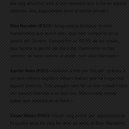
dia vaig al·lucinar amb el bon ambient que hi ha en aquest
districte. Ara, segurament torni al sector privat.»
Blas Navalón (PSC):
«M’agradaria destacar la visió
humanística que tenim tots i que hem compartit en la
gestió del Govern. Compartim un 99,9% de les coses,
que facilita la gestió del dia a dia.
Caminante no hay
camino, se hace camino al andar
, com deia Machado.»
Xavier Nolis (PSC):
«Gràcies a tots per l’escalf i gràcies a
un dels millors regidors (Albert Batlle) que ha tingut mai
aquest districte. Tots plegats hem fet un bon treball i hem
dut aquest districte a un bon lloc. M’acomiado sense
saber què passarà en el futur.»
Cèsar Millán (PSC):
«Quan vaig entrar per aquesta porta
fa quatre anys ho vaig fer amb un amic, el Blas (Navalón),