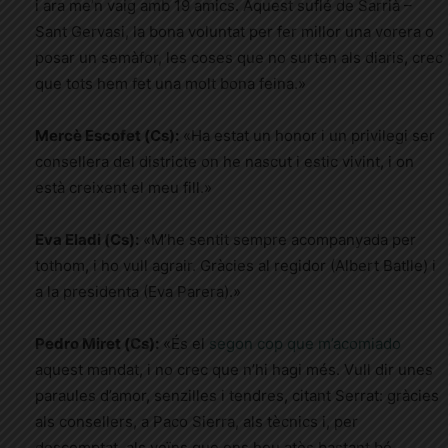
i ara me’n vaig amb 19 amics. Aquest suflé de Sarrià –
Sant Gervasi, la bona voluntat per fer millor una vorera o
posar un semàfor, les coses que no surten als diaris, crec
que tots hem fet una molt bona feina.»
Mercè Escofet (Cs):
«Ha estat un honor i un privilegi ser
consellera del districte on he nascut i estic vivint, i on
està creixent el meu fill.»
Eva Eladi (Cs):
«M’he sentit sempre acompanyada per
tothom, i ho vull agrair. Gràcies al regidor (Albert Batlle) i
a la presidenta (Eva Parera).»
Pedro Miret (Cs):
«És el
segon cop que m’acomiado
aquest mandat, i no crec que n’hi hagi més. Vull dir unes
paraules d’amor, senzilles i tendres, citant Serrat: gràcies
als consellers, a Paco Sierra, als tècnics i, per
descomptat, als veïns que ens heu atès bastant bé.