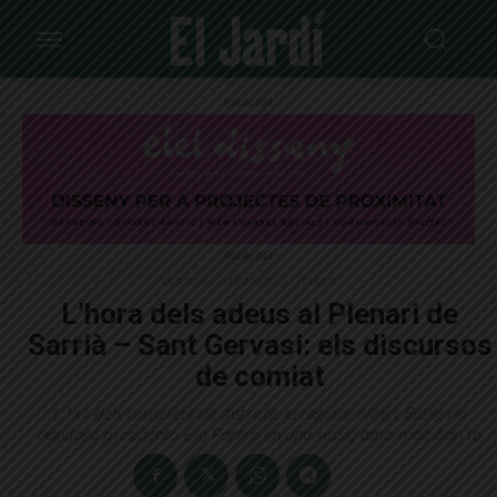
Publicitat
Publicitat
Destacat
Districte
Política
L’hora dels adeus al Plenari de
Sarrià – Sant Gervasi: els discursos
de comiat
L'1x1 dels consellers de districte, el regidor Albert Batlle i la
regidora presidenta Eva Parera en una sessió amb molt bon to