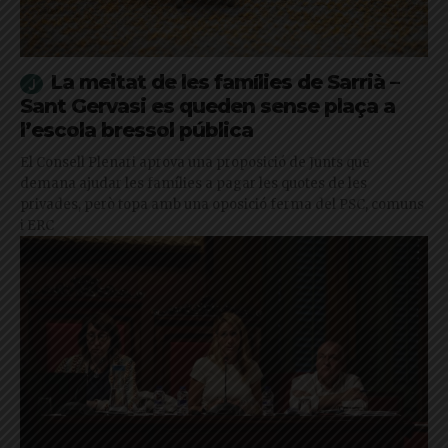
La meitat de les famílies de Sarrià –
Sant Gervasi es queden sense plaça a
l’escola bressol pública
El Consell Plenari aprova una proposició de Junts que
demana ajudar les famílies a pagar les quotes de les
privades, però topa amb una oposició ferma del PSC, comuns
i ERC