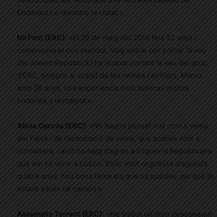
Endavant i a resoldre la ciutat.»
Nil Font (ERC):
«El 26 de maig del 2019 feia 22 anys i
començava el nou mandat. Vaig entrar per portar la veu
del Jovent Republicà i he acabat portant la veu del grup
d’ERC, sempre al costat de les veïnes i entitats. Marxo
amb 26 anys, una experiència molt bonica i moltes
històries a la maleta.»
Alicia Cercós (ERC):
«No hauria pensat mai com a veïna
del Farró i de l’associació de veïns, que acabés com a
consellera, i això ho haig d’agrair a Esquerra Republicana
que em va venir a buscar. Estic molt orgullosa d’aquests
quatre anys. Feu bona feina els que us quedeu, perquè jo
estaré a baix (al carrer).»
Assumpta Torrent (ERC):
«He trobat un món desconegut