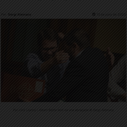
13 de juny de 2023
Per
Sergi Alemany
Pol Lliró (Junts) i Albert Batlle fent-se una abraçada © Sergi Alemany