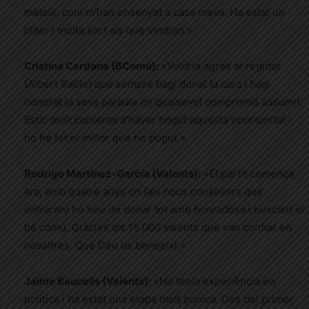
mateix, com m’han ensenyat a casa meva. Ha estat un
plaer i molta sort als que vindran.»
Cristina Cardona (BComú):
«Voldria agrair al regidor
(Albert Batlle) que sempre hagi donat la cara i hagi
honorat la seva paraula en qualsevol compromís assumit.
Estic molt contenta d’haver tingut aquesta oportunitat i
ho he fet el millor que he pogut.»
Rodrigo Martínez-García (Valents):
«El partit comença
ara, amb quatre anys on (als nous consellers que
entraran) ho heu de donar tot amb honradesa i buscant el
bé comú. Gràcies als 15.000 valents que van confiar en
nosaltres. Que Déu us beneeixi.»
Jaime Baucells (Valents):
«No tenia experiència en
política i ha estat una etapa molt bonica. Des del primer