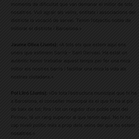
moments de dificultat que van demanar el millor de tots
nosaltres. Vull agrair als veïns, entitats i associacions del
districte la vocació de servei. Tenim l’objectiu noble de
millorar el districte i Barcelona.»
Jaume Oliva (Junts):
«A tots els que estem aquí ens
uneix que estimem Sarrià – Sant Gervasi. Ha estat un
autèntic honor treballar aquest temps per fer una mica
millor els nostres barris i facilitar una mica la vida als
nostres ciutadans.»
Pol Lliró (Junts):
«De tota l’estructura municipal que hi ha
a Barcelona, el conseller municipal és el que hi ha al pis
de baix de tot; fins i tot un regidor d’un poble petit del
Pirineu, té un rang superior al que tenim aquí. No hi ha
cap nivell polític més a prop dels veïns del que ho estem
nosaltres.»