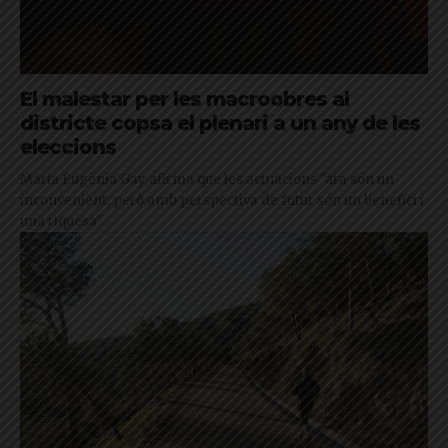
El malestar per les macroobres al
districte copsa el plenari a un any de les
eleccions
Maria Eugènia Gay afirma que les actuacions "ara són un
inconvenient, però amb perspectiva de futur són un benefici i
una riquesa"