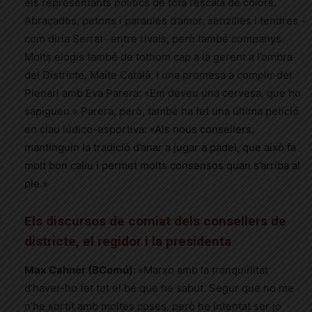
els representants polítics de tota l’escala de colors.
Abraçades, petons i paraules d’amor, senzilles i tendres -
com diria Serrat- entre rivals, però també companys.
Molts elogis també de tothom cap a la gerent a l’ombra
del Districte, Maite Català. I una promesa a complir del
Plenari amb Eva Parera: «Em deveu una cervesa, que ho
sapigueu.» Parera, però, també ha fet una última petició
en clau lúdico-esportiva:
«Als nous consellers,
mantinguin la tradició d’anar a jugar a pàdel, que això fa
molt bon caliu i permet molts consensos quan s’arriba al
ple.»
Els discursos de comiat dels consellers de
districte, el regidor i la presidenta
Max Cahner (BComú):
«Marxo amb la tranquil·litat
d’haver-ho fet tot el bé que he sabut. Segur que no me
n’he sortit amb moltes coses, però he intentat ser jo