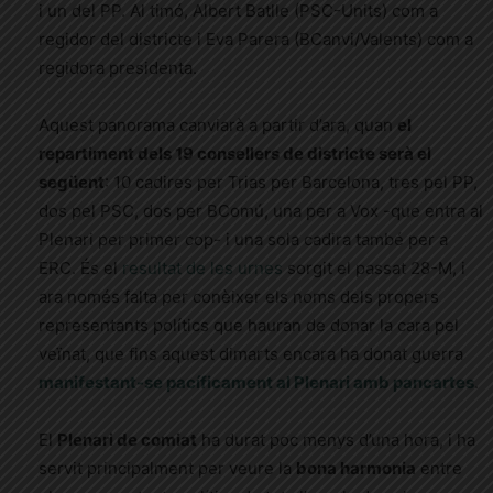
i un del PP. Al timó, Albert Batlle (PSC-Units) com a
regidor del districte i Eva Parera (BCanvi/Valents) com a
regidora presidenta.
Aquest panorama canviarà a partir d’ara, quan
el
repartiment dels 19 consellers de districte serà el
següent
:
10 cadires per Trias per Barcelona, tres pel PP,
dos pel PSC, dos per BComú, una per a Vox -que entra al
Plenari per primer cop- i una sola cadira també per a
ERC. És el
resultat de les urnes
sorgit el passat 28-M, i
ara només falta per conèixer els noms dels propers
representants polítics que hauran de donar la cara pel
veïnat, que fins aquest dimarts encara ha donat guerra
manifestant-se pacíficament al Plenari amb pancartes
.
El
Plenari de comiat
ha durat poc menys d’una hora, i ha
servit principalment per veure la
bona harmonia
entre