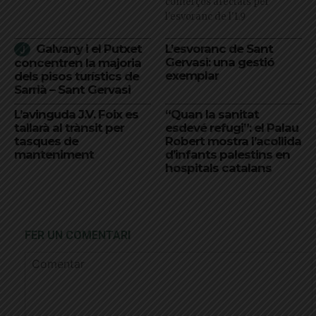
comerços afectats per
l'esvoranc de l'L9
Galvany i el Putxet
L’esvoranc de Sant
Gervasi: una gestió
concentren la majoria
exemplar
dels pisos turístics de
Sarrià – Sant Gervasi
L’avinguda J.V. Foix es
“Quan la sanitat
tallarà al trànsit per
esdevé refugi”: el Palau
tasques de
Robert mostra l’acollida
manteniment
d’infants palestins en
hospitals catalans
FER UN COMENTARI