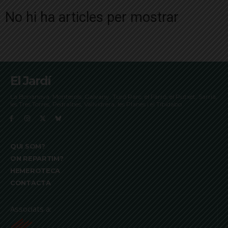
No hi ha articles per mostrar
El Jardí
La Bonanova, Monterols, Galvany, Turó Parc, el Farró, el Putxet, Sarrià,
les Tres Torres, Pedralbes, Vallvidrera, les Planes i el Tibidabo
QUI SOM?
ON REPARTIM?
HEMEROTECA
CONTACTA
Associats a: