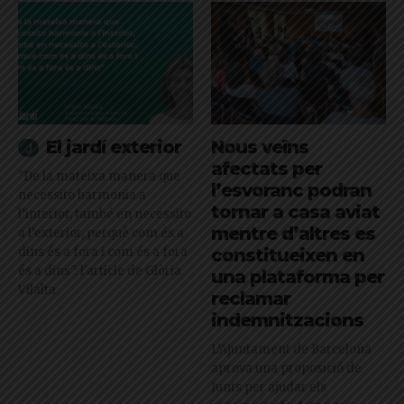
El jardí exterior
Nous veïns
afectats per
"De la mateixa manera que
l’esvoranc podran
necessito harmonia a
tornar a casa aviat
l’interior, també en necessito
mentre d’altres es
a l’exterior, perquè com és a
dins és a fora i com és a fora
constitueixen en
és a dins": l'article de Glòria
una plataforma per
Vilalta
reclamar
indemnitzacions
L’Ajuntament de Barcelona
aprova una proposició de
Junts per ajudar els