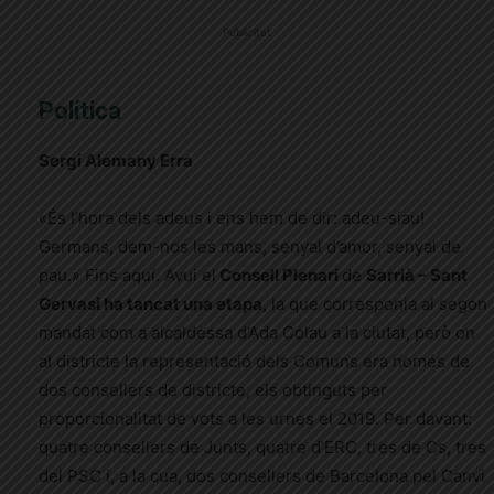
Publicitat
Política
Sergi Alemany Erra
«És l’hora dels adeus i ens hem de dir: adeu-siau!
Germans, dem-nos les mans, senyal d’amor, senyal de
pau.» Fins aquí. Avui el
Consell Plenari
de
Sarrià – Sant
Gervasi ha tancat una etapa
, la que corresponia al segon
mandat com a alcaldessa d’Ada Colau a la ciutat, però on
al districte la representació dels Comuns era només de
dos consellers de districte, els obtinguts per
proporcionalitat de vots a les urnes el 2019. Per davant:
quatre consellers de Junts, quatre d’ERC, tres de Cs, tres
del PSC i, a la cua, dos consellers de Barcelona pel Canvi