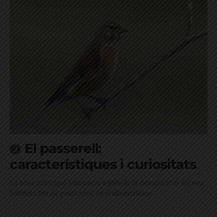
El passerell:
característiques i curiositats
La seva principal amenaça, a més de la desaparició del seu
hàbitat i l'ús de pesticides, és el silvestrisme