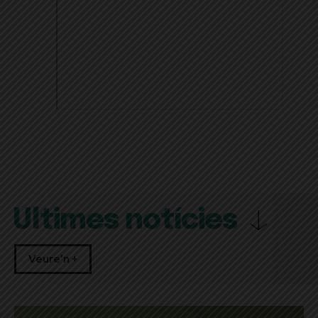
Últimes notícies
Veure'n +