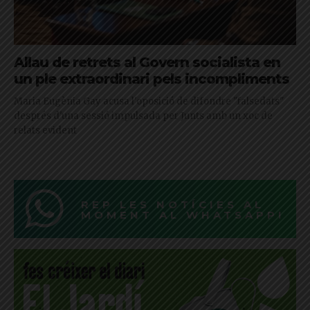
Allau de retrets al Govern socialista en
un ple extraordinari pels incompliments
Maria Eugènia Gay acusa l'oposició de difondre "falsedats"
després d'una sessió impulsada per Junts amb un xoc de
relats evident
REP LES NOTÍCIES AL
MOMENT AL WHATSAPP!