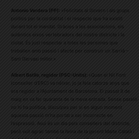
Antonio Verdera (PP):
«Felicitats al Govern i als grups
polítics per la cordialitat i el respecte que ha existit
durant tot el mandat. Gràcies a les associacions, els
autèntics eixos vertebradors del nostre districte i la
ciutat. És just respectar a totes les persones que
treballen amb passió i afecte per construir un Sarrià –
Sant Gervasi millor.»
Albert Batlle, regidor (PSC-Units):
«Quan el Nil Font
(conseller d’ERC) va néixer, jo ja feia catorze anys que
era regidor a l’Ajuntament de Barcelona. El passat 8 de
maig en va fer quaranta de la meva entrada. Sense passió
no hi ha política, disculpes per si en algun moment
aquesta passió m’ha portat a ser incorrecte en
l’expressió. Avui és un dia pels consellers del districte,
però vull agrair també la feina de la gerent Maite Català i