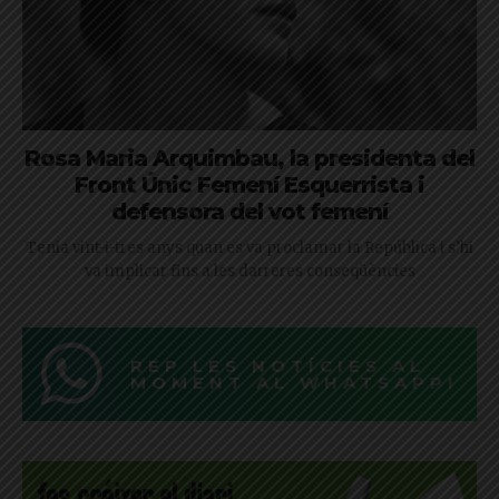
Rosa Maria Arquimbau, la presidenta del
Front Únic Femení Esquerrista i
defensora del vot femení
Tenia vint-i-tres anys quan es va proclamar la República i s’hi
va implicar fins a les darreres conseqüències
REP LES NOTÍCIES AL
MOMENT AL WHATSAPP!