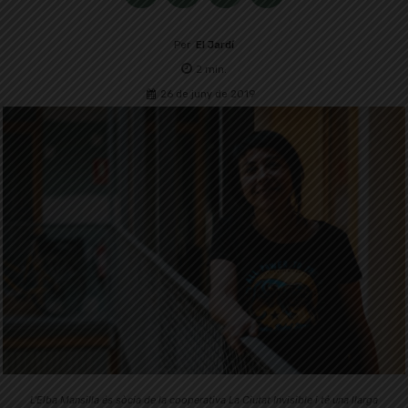
Per
El Jardí
2
min.
26 de juny de 2019
L'Elba Mansilla és sòcia de la cooperativa La Ciutat Invisible i té una llarga