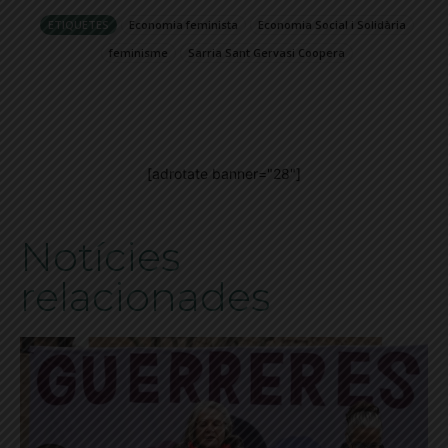
ETIQUETES
Economia feminista
Economia Social i Solidària
feminisme
Sarria Sant Gervasi Coopera
[adrotate banner="28"]
Notícies
relacionades