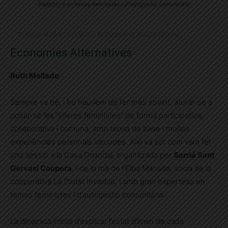
trajectòria en temes feministes i d'autogestió comunitària
Publicat el 26.6.2019 9:00 · Actualitzat el 26.6.2019 9:46
Economies Alternatives
Ruth Mellado
Sempre va bé, i ho hauríem de fer més sovint, aturar-se a
posar-se les “ulleres feministes” de forma participativa,
col·laborativa i comuna, amb teoria de base i moltes
experiències personals viscudes. Així va ser com vam fer
una sessió a la Casa Orlandai, organitzada per
Sarrià Sant
Gervasi Coopera
, i de la mà de l’Elba Mansilla, sòcia de la
cooperativa La Ciutat Invisible, i amb gran expertesa en
temes feministes i d’autogestió comunitària.
La dinàmica inicial d’explicar l’estat d’ànim de cada