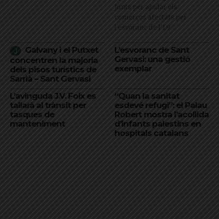
Junts per ajudar els
comerços afectats per
l'esvoranc de l'L9
Galvany i el Putxet
L’esvoranc de Sant
Gervasi: una gestió
concentren la majoria
exemplar
dels pisos turístics de
Sarrià – Sant Gervasi
L’avinguda J.V. Foix es
“Quan la sanitat
tallarà al trànsit per
esdevé refugi”: el Palau
tasques de
Robert mostra l’acollida
manteniment
d’infants palestins en
hospitals catalans