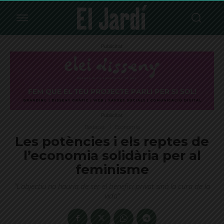
Publicitat
Publicitat
Destacat
Economia
Les potències i els reptes de
l’economia solidària per al
feminisme
"L’objectiu no hauria de ser el benefici privat sinó la cura de la
vida"