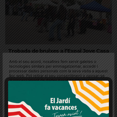
Trobada de bruixes a l’Espai Jove Casa
Sagnier
Amb el seu acord, nosaltres fem servir galetes o
Una jornada de memòria històrica en honor a les
tecnologies similars per emmagatzemar, accedir i
processar dades personals com la seva visita a aquest
Trementinaires i Metzineres de Catalunya
lloc web. Pot retirar el seu consentiment o oposar-se
al processament de dades basat en interessos
legítims en qualsevol moment fent clic a "Ajustos de
cookies" o a la nostra Política de privacitat en aquest
lloc web. Si cliques "acceptar" dones el teu
consentiment
Més informació
Acceptar
Rebutjar tot