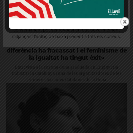
Quan l’usuari crea un compte al Diari el Jardí, dona el
seu consentiment explícit per rebre comunicacions
informatives relacionades amb el servei. Aquest
consentiment pot ser revocat en qualsevol moment
mitjançant l’enllaç de baixa present a tots els correus.
Laura Tremosa: «El feminisme de la
diferència ha fracassat i el feminisme de
la igualtat ha tingut èxit»
Entrevista a la segona dona graduada en Enginyeria
Industrial a Catalunya i una de les organitzadores de les
primeres Jornades Catalanes de la Dona