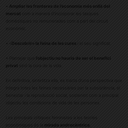
•
Ampliar les fronteres de l’economia més enllà del
mercat
com a manera d’incorporar les tasques
domèstiques no remunerades com a part del circuit
econòmic.
• «
Descobrir» la feina de les cures
i el seu significat.
• Plantejar que
l’objectiu no hauria de ser el benefici
privat
sinó la cura de la vida.
En definitiva, sintetitza ella, es tracta d’una perspectiva que
integra totes les feines necessàries per la subsistència, el
benestar i la reproducció social, sostenint com a principal
objectiu les condicions de vida de les persones.
Les principals crítiques feministes a les teories
econòmiques és la
mirada androcèntrica
,