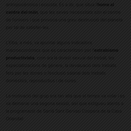
antropocèntrica i ecocida. És a dir, que situa l’
home al
centre del món
, que les seves necessitats són el centre
de l’univers i que provoca una greu destrucció del planeta
per tal de satisfer-les.
L’Elba, a més, va apuntar alguns indicadors
macroeconòmics que es caracteritzen per l’
estrabisme
productivista
, com ara la divisió sexual del treball, les
especialitzacions de gènere, la devaluació dels treballs
fets per les dones o l’exclusió salarial dels treballs
domèstics, reproductius i de cures.
La motivació del grup era tan alta que el temps va volar i es
va demanar una segona sessió, així que estigueu atents a
la programació de Sarrià Sant Gervasi Coopera de la Casa
Orlandai!