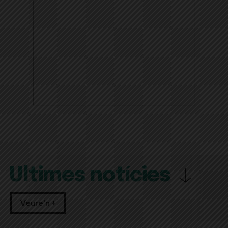
Últimes notícies
Veure'n +