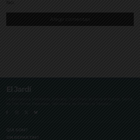
faci.
El Jardí
La Bonanova, Monterols, Galvany, Turó Parc, el Farró, el Putxet, Sarrià,
les Tres Torres, Pedralbes, Vallvidrera, les Planes i el Tibidabo
QUI SOM?
ON REPARTIM?