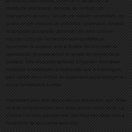
producció i reproducció, d’intercanvi, de gestió, de
distribució d’excedent, moneda, de consum i de
finançament de béns i serveis per satisfer necessitats, tot
guiant-se per relacions de solidaritat, cooperació, donació,
reciprocitat i autogestió, defensant els béns comuns
naturals i culturals i la transformació igualitària de
l’economia i la societat, amb la finalitat del bon viure i la
reproducció i la sostenibilitat de la vida del conjunt de la
població. Dins d’aquesta definició, s’hi poden reconèixer
iniciatives formalitzades a nivell jurídic que la subscriguin,
però també altres formes de cooperació social emergents i
sense formalització jurídica.
Interessant però amb alguna llacuna destacable, que l’Elba
va anar complementant amb altres autors i altres fonts. La
Cristina Carrasco, per exemple, identifica tres idees com a
fonaments de l’economia feminista: