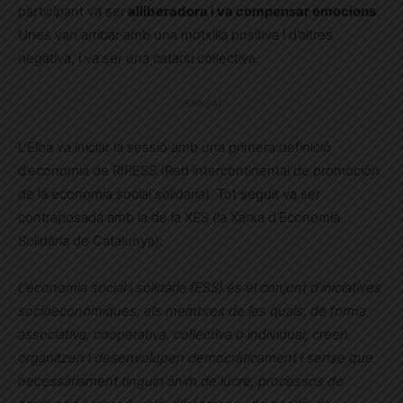
participant va ser
alliberadora i va compensar emocions
.
Unes van arribar amb una motxilla positiva i d’altres
negativa, i va ser una catarsi col·lectiva.
Publicitat
L’Elba va iniciar la sessió amb una primera definició
d’economia de RIPESS (Red intercontinental de promoción
de la economía social solidaria). Tot seguit va ser
contraposada amb la de la XES (la Xarxa d’Economia
Solidària de Catalunya):
L’economia social i solidària (ESS) és el conjunt d’iniciatives
socioeconòmiques, els membres de les quals, de forma
associativa, cooperativa, col·lectiva o individual, creen,
organitzen i desenvolupen democràticament i sense que
necessàriament tinguin ànim de lucre, processos de