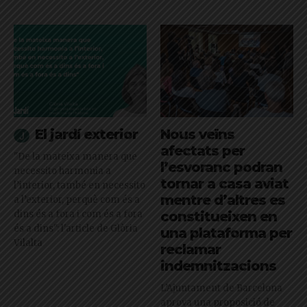
El jardí exterior
Nous veïns
afectats per
"De la mateixa manera que
l’esvoranc podran
necessito harmonia a
tornar a casa aviat
l’interior, també en necessito
mentre d’altres es
a l’exterior, perquè com és a
dins és a fora i com és a fora
constitueixen en
és a dins": l'article de Glòria
una plataforma per
Vilalta
reclamar
indemnitzacions
L’Ajuntament de Barcelona
aprova una proposició de