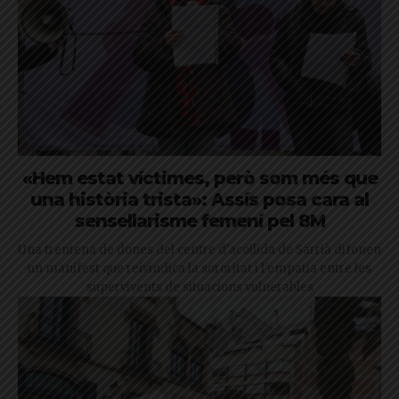
«Hem estat víctimes, però som més que
una història trista»: Assís posa cara al
sensellarisme femení pel 8M
Una trentena de dones del centre d'acollida de Sarrià difonen
un manifest que reivindica la sororitat i l'empatia entre les
supervivents de situacions vulnerables