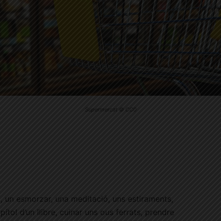
Supermercat © CC0
, un esmorzar, una meditació, uns estiraments,
apítol d’un llibre, cuinar uns ous ferrats, prendre