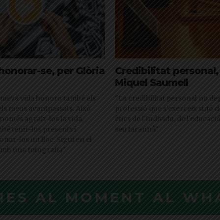
honorar-se, per Glòria
Credibilitat personal,
Miquel Saumell
 meva vida honoro també els
"La credibilitat personal no de
els meus avantpassats. Això
professió que s’exerceix sinó d
omés agrair-los la vida,
ètics de l’individu, de l’educaci
é tenir-los presents i
seu tarannà"
onar-los un lloc. Sigui en el
 amb una fotografia"
CIES AL MOMENT AL WH