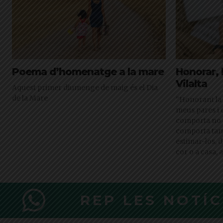
Poema d’homenatge a la mare
Honorar, 
Vilalta
Aquest primer diumenge de maig és el Dia
de la Mare
"Honorant la
meus pares i 
comporta no n
comporta tamb
estimar-los, d
cor o a casa,
REP LES NOTÍ