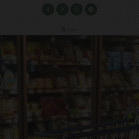
3
min.