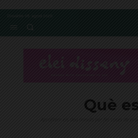
Dissabte 08, agost 2026
Què es
Aprofitem els deu minuts per fer coses de pro