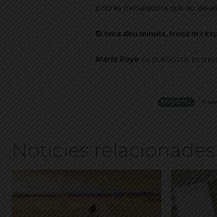
pobres treballadors que no deuen
Si tens deu minuts, truca’m i ex
Marta Royo
és publicista,
econom
ETIQUETES
10 mi
Notícies relacionades