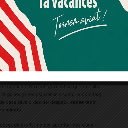
a mi, anar a comprar és un plaer, és assaborir
Més informació
Acceptar
Rebutjar tot
ar, anar al mercat, xerrar amb els botiguers,
uè faig per dinar. És fer un cafè i arreglar el
Quan l’usuari crea un compte al Diari el Jardí, dona el seu
per desconnectar i per connectar.
consentiment explícit per rebre comunicacions
informatives relacionades amb el servei. Aquest
consentiment pot ser revocat en qualsevol moment
s aquest perquè soc de barri i crec en el
mitjançant l’enllaç de baixa present a tots els correus.
a de comprar de tota la vida, la de les
 que fa créixer el barri i la que ens connecta com
 deu ser el públic objectiu d’aquesta nova
 em quadra l’executiu/executiva que treballa
no té ganes (o temps) d’anar a comprar com faig
de casa seva o des del despatx,
sense tenir
eu minuts
.
coses de profit i no per aprofitar-nos d’uns