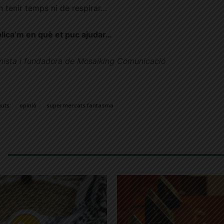
 tenir temps ni de respirar…
plica’m en què et puc ajudar…
ista i fundadora de Mosaiking Comunicació
nuts
opinió
supermercats fantasma