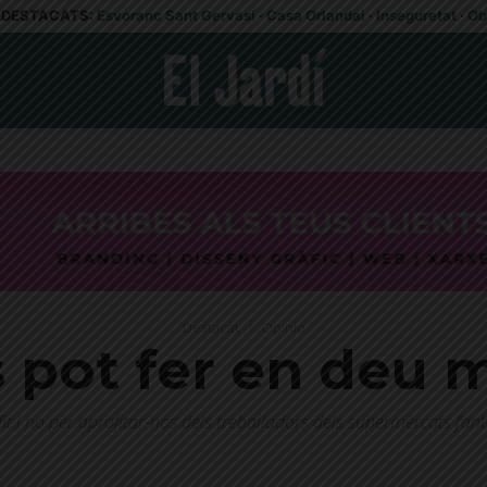
DESTACATS:
Esvoranc Sant Gervasi
·
Casa Orlandai
·
Inseguretat
·
Ob
Destacat
Opinió
 pot fer en deu 
fit i no per aprofitar-nos dels treballadors dels supermercats fa