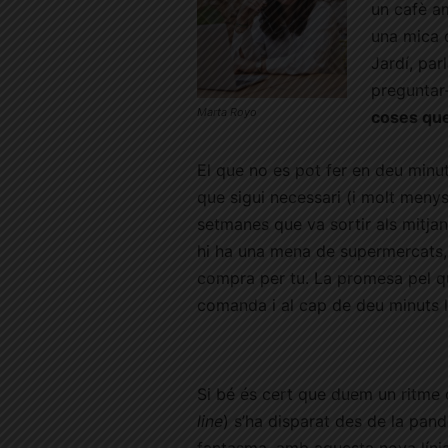
un cafè am
una mica d
Jardí, par
preguntar
Marta Royo
coses que
El que no es pot fer en deu minut
que sigui necessari (i molt menys
setmanes que va sortir als mitja
hi ha una mena de supermercats,
compra per tu. La promesa pel qu
comanda i al cap de deu minuts l
Si bé és cert que duem un ritme d
line
) s’ha disparat des de la pan