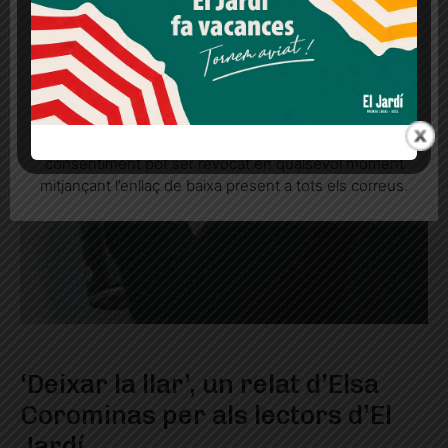
Més informació
Acceptar
Rebutjar tot
Quan l’usuari crea un compte al Diari el Jardí, dona el
seu consentiment explícit per rebre comunicacions
informatives relacionades amb el servei. Aquest
consentiment pot ser revocat en qualsevol moment
mitjançant l’enllaç de baixa present a tots els correus.
‘Deixar la llar’, un relat d’Elsa
Corominas per als lectors d’El
Jardí