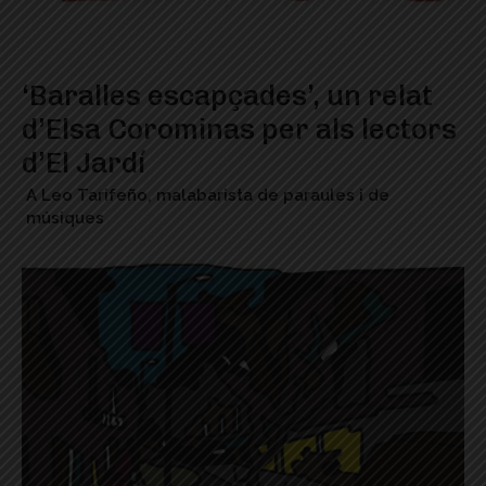
‘Baralles escapçades’, un relat
d’Elsa Corominas per als lectors
d’El Jardí
A Leo Tarifeño, malabarista de paraules i de
músiques