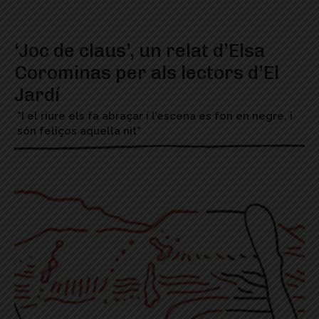
‘Joc de claus’, un relat d’Elsa
Corominas per als lectors d’El
Jardí
"I el riure els fa abraçar i l’escena es fon en negre, i
són feliços aquella nit"