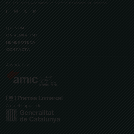
les Tres Torres, Pedralbes, Vallvidrera, les Planes i el Tibidabo
QUI SOM?
ON REPARTIM?
HEMEROTECA
CONTACTA
Associats a:
Amb el suport de: