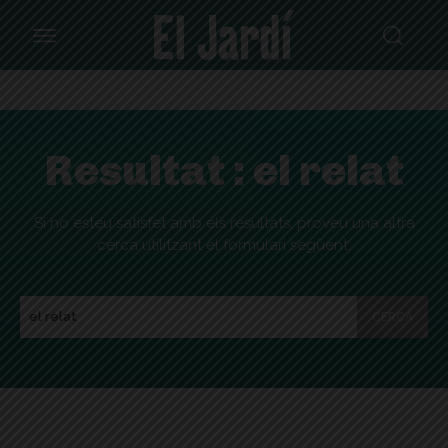
Resultat :
el relat
Si no esteu satisfet amb els resultats, proveu una altra
cerca utilitzant el formulari següent:
CERCA