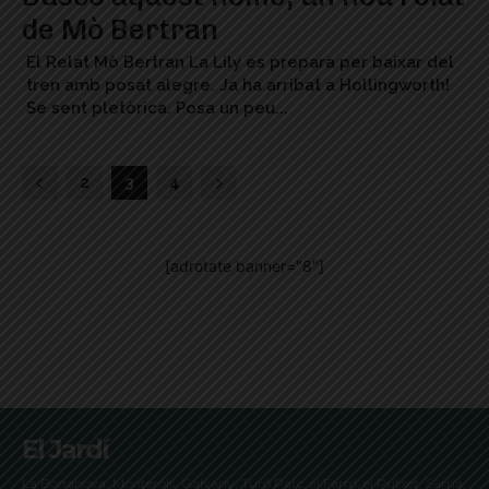
de Mò Bertran
El Relat Mò Bertran La Lily es prepara per baixar del
tren amb posat alegre. Ja ha arribat a Hollingworth!
Se sent pletòrica. Posa un peu...
2
3
4
[adrotate banner="8"]
El Jardí
La Bonanova, Monterols, Galvany, Turó Parc, el Farró, el Putxet, Sarrià,