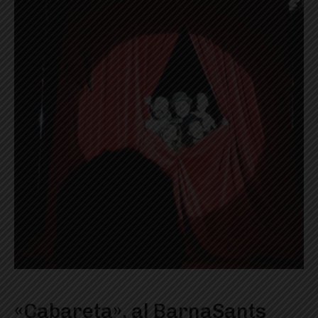
«Cabareta», al BarnaSants