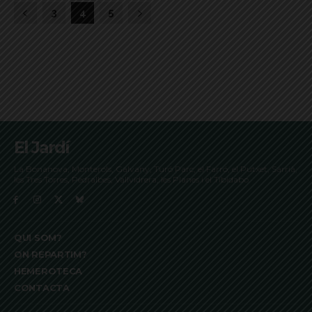
3
4
5
El Jardí
La Bonanova, Monterols, Galvany, Turó Parc, el Farró, el Putxet, Sarrià,
les Tres Torres, Pedralbes, Vallvidrera, les Planes i el Tibidabo
QUI SOM?
ON REPARTIM?
HEMEROTECA
CONTACTA