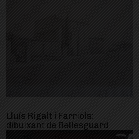
Lluís Rigalt i Farriols:
dibuixant de Bellesguard