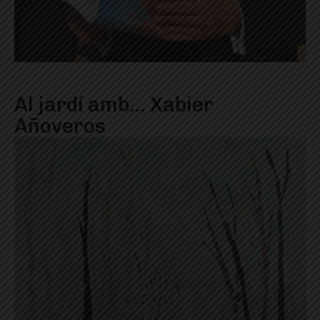
Al jardí amb… Xabier
Añoveros