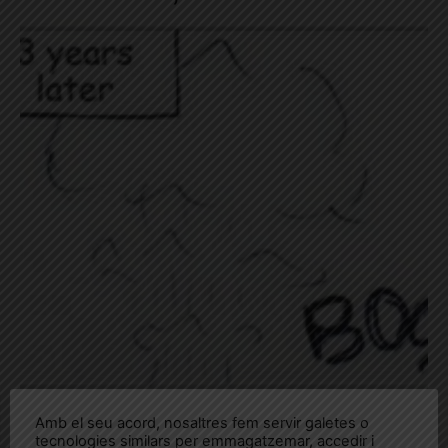
Amb el seu acord, nosaltres fem servir galetes o
tecnologies similars per emmagatzemar, accedir i