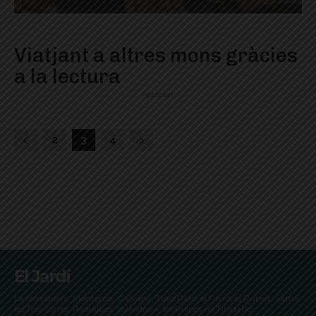
Viatjant a altres mons gràcies
a la lectura
Publicitat
2
3
4
El Jardí
La Bonanova, Monterols, Galvany, Turó Parc, el Farró, el Putxet, Sarrià,
les Tres Torres, Pedralbes, Vallvidrera, les Planes i el Tibidabo