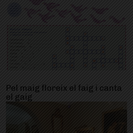
Pel maig floreix el faig i canta
el gaig