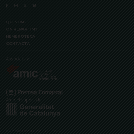
QUI SOM?
ON REPARTIM?
HEMEROTECA
CONTACTA
Associats a:
Amb el suport de:
© Premsa Local El Jardí SCCL 2025