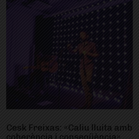
Cesk Freixas: «Caliu lluita amb
coherència i conseqüència»