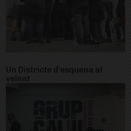
Un Districte d’esquena al
veïnat