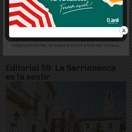
Més informació
Acceptar
Rebutjar tot
Quan l’usuari crea un compte al Diari el Jardí, dona el
seu consentiment explícit per rebre comunicacions
informatives relacionades amb el servei. Aquest
consentiment pot ser revocat en qualsevol moment
mitjançant l’enllaç de baixa present a tots els correus.
Editorial 59: La Sarrianenca
es fa sentir