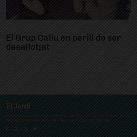
El Grup Caliu en perill de ser
desallotjat
El Jardí
La Bonanova, Monterols, Galvany, Turó Parc, el Farró, el Putxet, Sarrià,
les Tres Torres, Pedralbes, Vallvidrera, les Planes i el Tibidabo