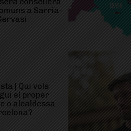
 serà consellera
comuns a Sarrià-
Gervasi
ta | Qui vols
gui el proper
de o alcaldessa
rcelona?