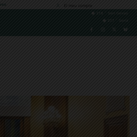
res
El meu compte
C
27.8
Sant Gervasi
C
27.7
Sarrià