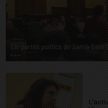
DESTACAT
Els partits polítics de Sarrià-San
El Jardí
L’acti