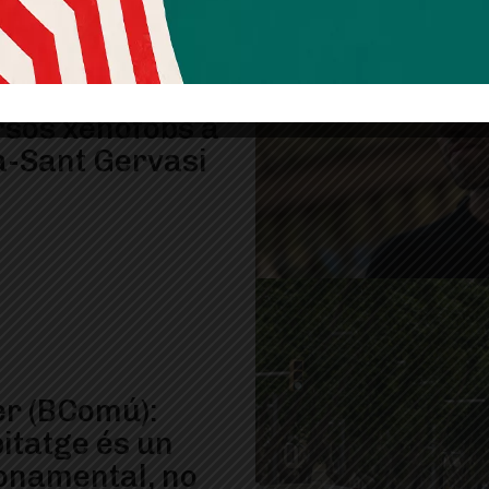
iva de BComú
urar els
rsos xenòfobs a
à-Sant Gervasi
r (BComú):
itatge és un
fonamental, no