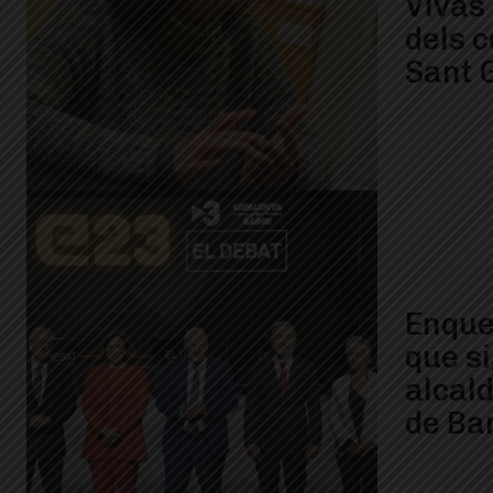
Vivas
dels 
Sant 
Enques
que si
alcal
de Ba