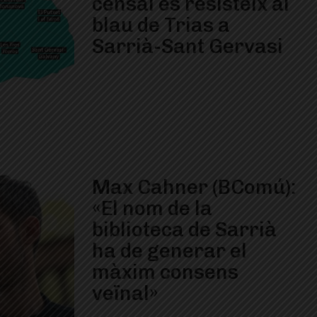
censal es resisteix al
blau de Trias a
Sarrià-Sant Gervasi
Max Cahner (BComú):
«El nom de la
biblioteca de Sarrià
ha de generar el
màxim consens
veïnal»