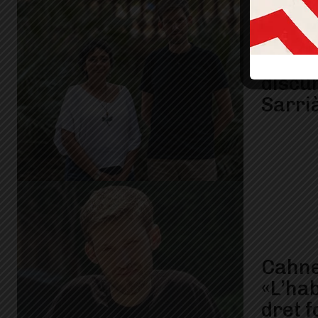
Ofens
per at
discu
Sarri
Cahne
«L’hab
dret 