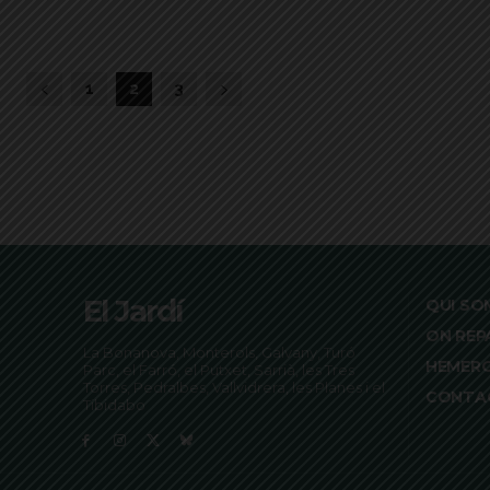
1
2
3
El Jardí
QUI SO
ON REP
La Bonanova, Monterols, Galvany, Turó
HEMER
Parc, el Farró, el Putxet, Sarrià, les Tres
Torres, Pedralbes, Vallvidrera, les Planes i el
CONTA
Tibidabo