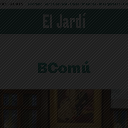
DESTACATS:
Esvoranc Sant Gervasi
·
Casa Orlandai
·
Inseguretat
·
Ob
BComú