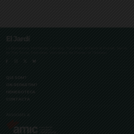
El Jardí
La Bonanova, Monterols, Galvany, Turó Parc, el Farró, el Putxet, Sarrià,
les Tres Torres, Pedralbes, Vallvidrera, les Planes i el Tibidabo
QUI SOM?
ON REPARTIM?
HEMEROTECA
CONTACTA
Associats a: