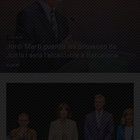
DESTACAT
Jordi Martí guanya les primàries de
Junts i serà l’alcaldable a Barcelona
El Jardí