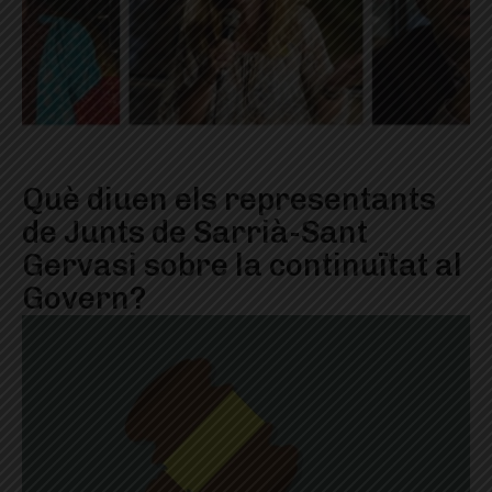
Què diuen els representants
de Junts de Sarrià-Sant
Gervasi sobre la continuïtat al
Govern?