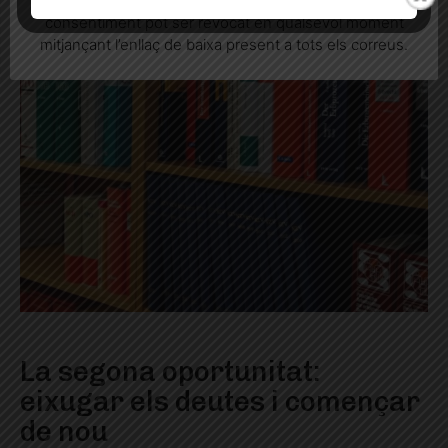
informatives relacionades amb el servei. Aquest
consentiment pot ser revocat en qualsevol moment
mitjançant l’enllaç de baixa present a tots els correus.
La segona oportunitat:
eixugar els deutes i començar
de nou