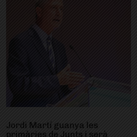
Jordi Martí guanya les
primàries de Junts i serà