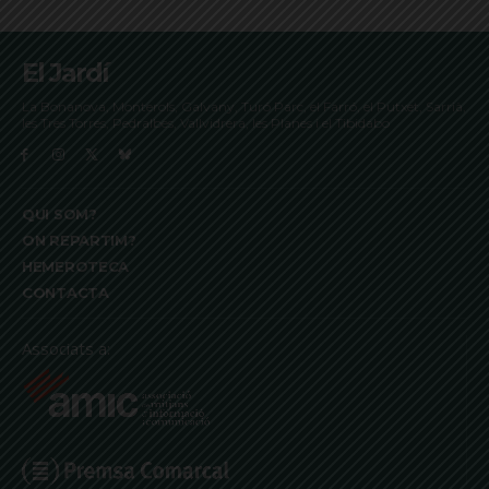
El Jardí
La Bonanova, Monterols, Galvany, Turó Parc, el Farró, el Putxet, Sarrià,
les Tres Torres, Pedralbes, Vallvidrera, les Planes i el Tibidabo
QUI SOM?
ON REPARTIM?
HEMEROTECA
CONTACTA
Associats a: