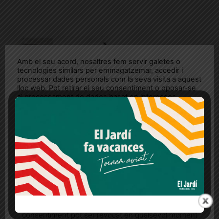
Amb el seu acord, nosaltres fem servir galetes o
tecnologies similars per emmagatzemar, accedir i
processar dades personals com la seva visita a aquest
lloc web. Pot retirar el seu consentiment o oposar-se
al processament de dades basat en interessos
legítims en qualsevol moment fent clic a "Ajustos de
cookies" o a la nostra Política de privacitat en aquest
lloc web. Si cliques "acceptar" dones el teu
consentiment
Més informació
Acceptar
Rebutjar tot
Quan l’usuari crea un compte al Diari el Jardí, dona el
seu consentiment explícit per rebre comunicacions
informatives relacionades amb el servei. Aquest
consentiment pot ser revocat en qualsevol moment