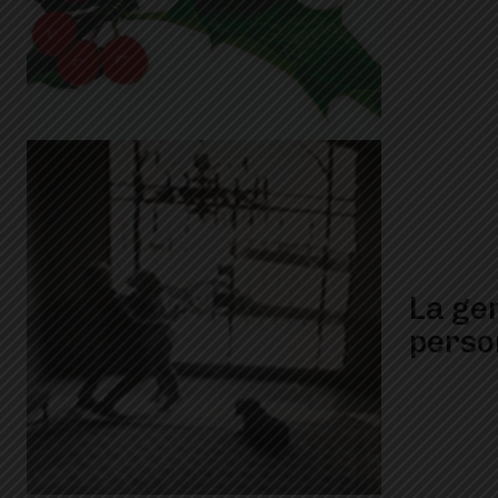
La ge
perso