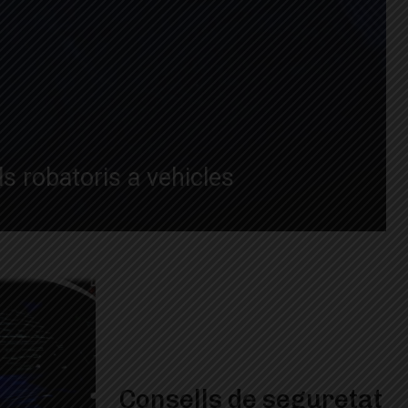
s robatoris a vehicles
Consells de seguretat