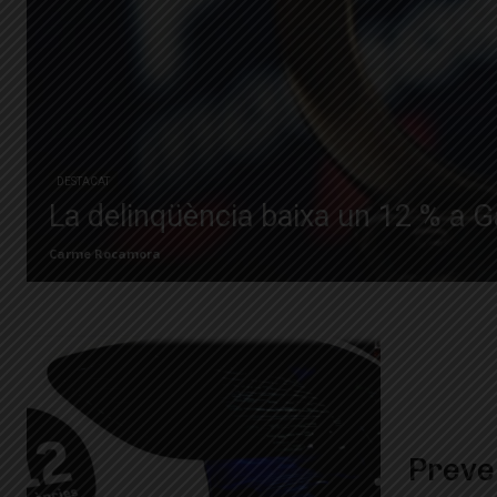
DESTACAT
La delinqüència baixa un 12 % a Ga
Carme Rocamora
Preve