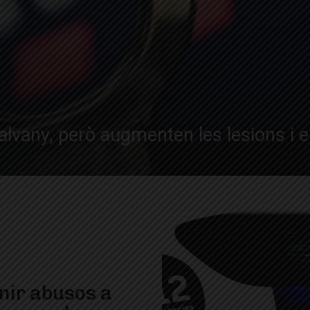
lvany, però augmenten les lesions i el
nir abusos a