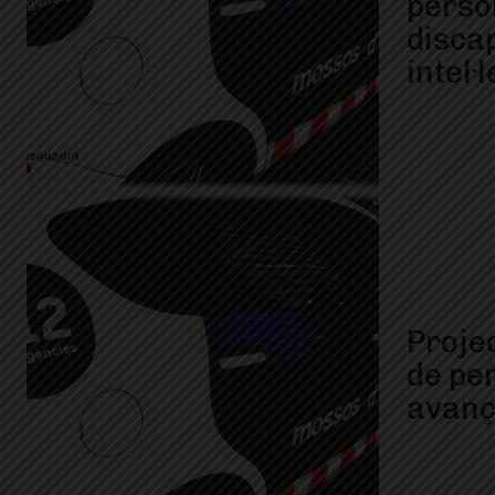
perso
disca
intel·
Proje
de pe
avan