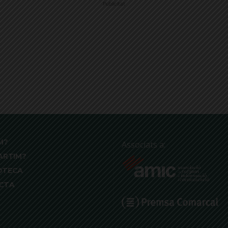
Publicitat
M?
Associats a:
ARTIM?
OTECA
CTA