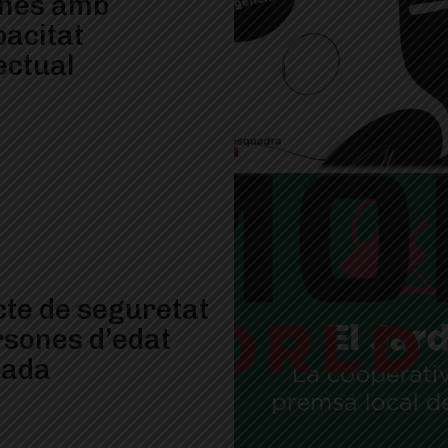
nes amb
pacitat
lectual
cte de seguretat
rsones d’edat
çada