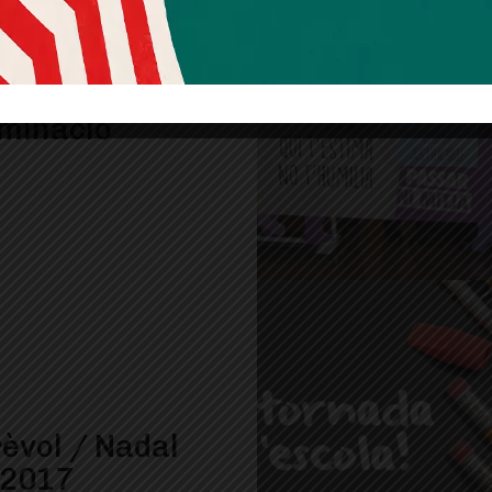
lictes d’odi i
iminació
rèvol / Nadal
-2017