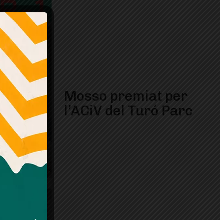
Mosso premiat per
l’ACiV del Turó Parc