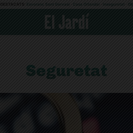
DESTACATS:
Esvoranc Sant Gervasi
·
Casa Orlandai
·
Inseguretat
·
Ob
Seguretat