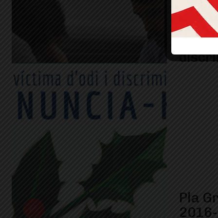
Els de
discr
Pla G
2016