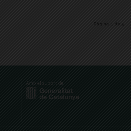
Pàgina 4 de 5
Amb el suport de: