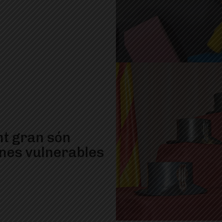
nt gran són
nes vulnerables