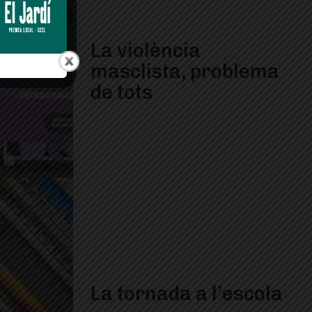
La violència
masclista, problema
de tots
La tornada a l’escola