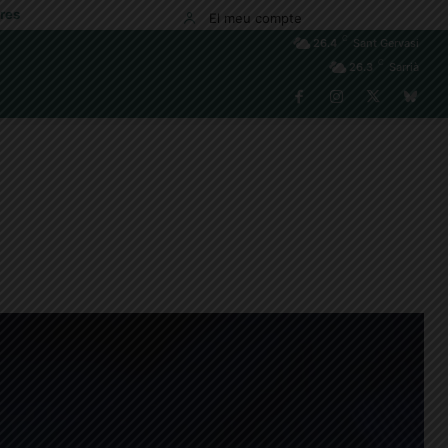
res
El meu compte
C
26.4
Sant Gervasi
C
26.3
Sarrià