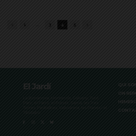
1
...
3
4
5
El Jardí
QUI SO
ON REP
La Bonanova, Monterols, Galvany, Turó
HEMER
Parc, el Farró, el Putxet, Sarrià, les Tres
Torres, Pedralbes, Vallvidrera, les Planes i el
CONTA
Tibidabo