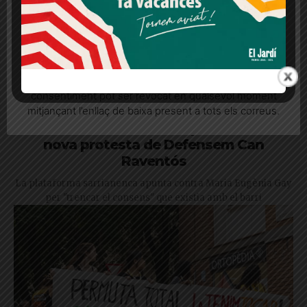
Més informació
Acceptar
Rebutjar tot
Quan l’usuari crea un compte al Diari el Jardí, dona el
seu consentiment explícit per rebre comunicacions
informatives relacionades amb el servei. Aquest
consentiment pot ser revocat en qualsevol moment
mitjançant l’enllaç de baixa present a tots els correus.
La Seu del Districte s’omple de brossa:
nova protesta de Defensem Can
Raventós
La plataforma sarrianenca apunta contra Maria Eugènia Gay
per "trencar el consens" que existia amb el barri