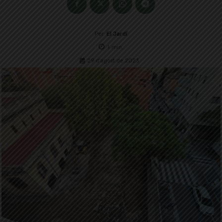
Per
El Jardí
1
min.
29 d'agost de 2023