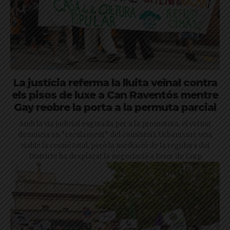
La justícia referma la lluita veïnal contra
els pisos de luxe a Can Raventós mentre
Gay reobre la porta a la permuta parcial
Amb la via judicial esgotada per a la promotora, el veïnat
denuncia un “reculament” del consistori: Urbanisme veia
viable la cessió total, però la mediació de la regidora del
Districte ha desplaçat la negociació a favor de Corp