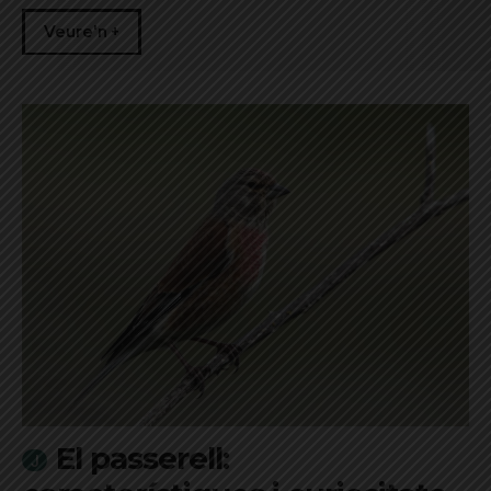
Veure'n +
El passerell: