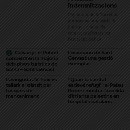
indemnitzacions
L’Ajuntament de Barcelona
aprova una proposició de
Junts per ajudar els
comerços afectats per
l'esvoranc de l'L9
Galvany i el Putxet
L’esvoranc de Sant
Gervasi: una gestió
concentren la majoria
exemplar
dels pisos turístics de
Sarrià – Sant Gervasi
L’avinguda J.V. Foix es
“Quan la sanitat
tallarà al trànsit per
esdevé refugi”: el Palau
tasques de
Robert mostra l’acollida
manteniment
d’infants palestins en
hospitals catalans