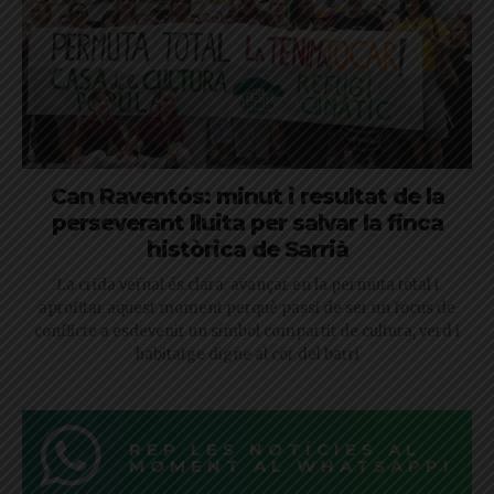
Can Raventós: minut i resultat de la
perseverant lluita per salvar la finca
històrica de Sarrià
La crida veïnal és clara: avançar en la permuta total i
aprofitar aquest moment perquè passi de ser un focus de
conflicte a esdevenir un símbol compartit de cultura, verd i
habitatge digne al cor del barri
REP LES NOTÍCIES AL
MOMENT AL WHATSAPP!