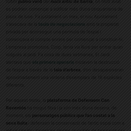
l’últim
pulmó verd
del
nucli antic de Sarrià
, on molt aviat
es podrien començar a edificar més d’una cinquantena de
pisos de luxe. Fa justament un mes, el nou Ajuntament
s’aixecava de la
taula de negociacions
amb la propietat
privada per aconseguir una permuta de l’espai i
començava el compte enrere per començar a construir-hi.
L’empresa promotora, Corp, tenia via lliure per entrar quan
volgués al jardí. Fa cosa de dues setmanes, El Jardí
alertava que
els primers operaris
iniciaven la destrucció
de l’espai a través de la
tala d’arbres
, d’on desapareixeran
aproximadament una vintena d’exemplars de 16 espècies
diferents.
Per aquest motiu, la
plataforma de Defensem Can
Raventós
ha mogut fitxa i ja són
més d’una desena, de
moment, els
personatges públics que fan costat a la
seva lluita
i defensen la conservació de l’antic espai com a
refugi climàtic davant les alertes mundials de temperatures