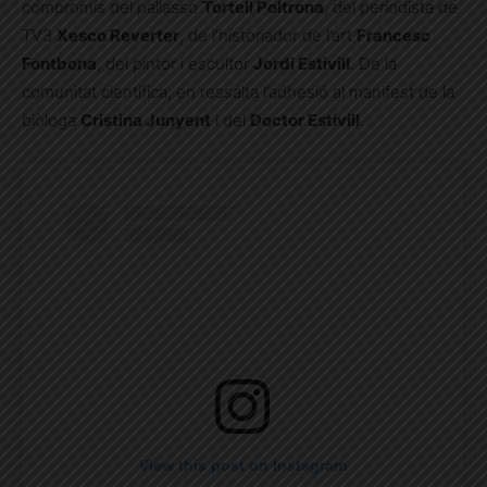
compromís del pallasso
Tortell Poltrona
, del periodista de
TV3
Xesco Reverter
, de l’historiador de l’art
Francesc
Fontbona
, del pintor i escultor
Jordi Estivill
. De la
comunitat científica, en ressalta l’adhesió al manifest de la
biòloga
Cristina Junyent
i del
Doctor Estivill
.
View this post on Instagram