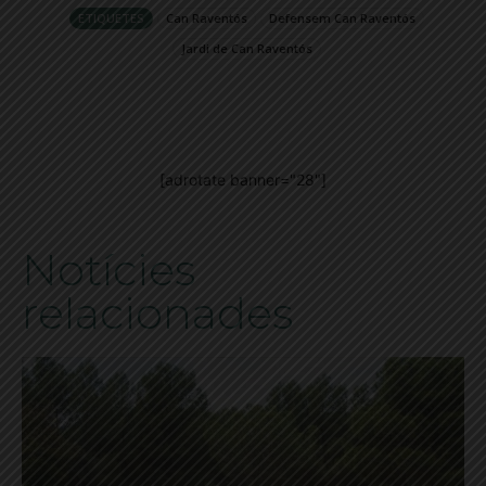
ETIQUETES
Can Raventós
Defensem Can Raventós
Jardi de Can Raventós
[adrotate banner="28"]
Notícies
relacionades