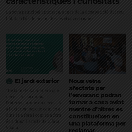
característiques i curiositats
La seva principal amenaça, a més de la desaparició del seu
hàbitat i l'ús de pesticides, és el silvestrisme
El jardí exterior
Nous veïns
afectats per
"De la mateixa manera que
l’esvoranc podran
necessito harmonia a
tornar a casa aviat
l’interior, també en necessito
mentre d’altres es
a l’exterior, perquè com és a
dins és a fora i com és a fora
constitueixen en
és a dins": l'article de Glòria
una plataforma per
Vilalta
reclamar