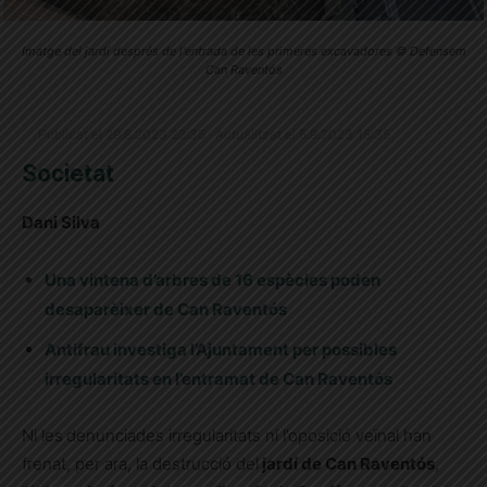
Imatge del jardí després de l'entrada de les primeres excavadores © Defensem
Can Raventós
Publicat el 29.8.2023 22:35 · Actualitzat el 5.9.2023 15:35
Societat
Dani Silva
Una vintena d’arbres de 16 espècies poden
desaparèixer de Can Raventós
Antifrau investiga l’Ajuntament per possibles
irregularitats en l’entramat de Can Raventós
Ni les
denunciades irregularitats ni l’oposició veïnal han
frenat, per ara, la destrucció del
jardí de Can Raventós
,