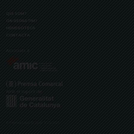
QUI SOM?
ON REPARTIM?
HEMEROTECA
CONTACTA
Associats a:
Amb el suport de:
© Premsa Local El Jardí SCCL 2025