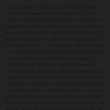
Mare meva, havíem de trobar-nos a Can Tàpia. Feia anys
que no hi posava els peus. Està tot igual, fins i tot els
cambrers. Mira aquest que se m’acosta, ja forma part del
mobiliari. Té, apa, l’abric, el mocador. Sí, sí, mira’m el vestit,
és preciós i l’he dissenyat i cosit jo mateixa, ja t’ho deus
imaginar, o no. Bé, anem al gra, a veure on s’ha assegut
aquest tros d’home… Al racó, per què al racó. En fi, el racó
està bé, o el mig, o la finestra, tant és. Que em digui el que
m’hagi de dir. Que em pagui el que m’ha de pagar. I que
foti el camp. Quan el veig amb aquest somriure de
pallasso, aquests cabells despentinats, que pensa que el
fan més jove. Aquest aire de desmenjat que creu que el fa
interessant i el que el fa és només això, desmenjat. Encara
no sé què hi vaig veure, tants anys, dues filles, una casa,
tants viatges. Si soc sincera sé perfectament què hi vaig
veure, uns ulls hipnotitzants i l’oportunitat de tenir un taller,
de cosir, i dissenyar, per fi. Això em va sortir prou bé, i ara