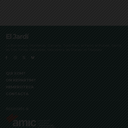
El Jardí
La Bonanova, Monterols, Galvany, Turó Parc, el Farró, el Putxet, Sarrià,
les Tres Torres, Pedralbes, Vallvidrera, les Planes i el Tibidabo
QUI SOM?
ON REPARTIM?
HEMEROTECA
CONTACTA
Associats a: