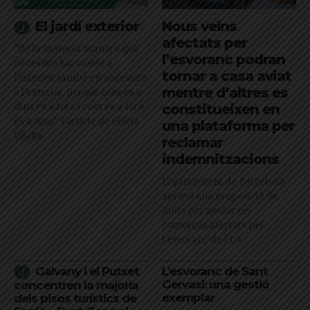
El jardí exterior
Nous veïns
afectats per
"De la mateixa manera que
l’esvoranc podran
necessito harmonia a
tornar a casa aviat
l’interior, també en necessito
mentre d’altres es
a l’exterior, perquè com és a
dins és a fora i com és a fora
constitueixen en
és a dins": l'article de Glòria
una plataforma per
Vilalta
reclamar
indemnitzacions
L’Ajuntament de Barcelona
aprova una proposició de
Junts per ajudar els
comerços afectats per
l'esvoranc de l'L9
Galvany i el Putxet
L’esvoranc de Sant
Gervasi: una gestió
concentren la majoria
exemplar
dels pisos turístics de