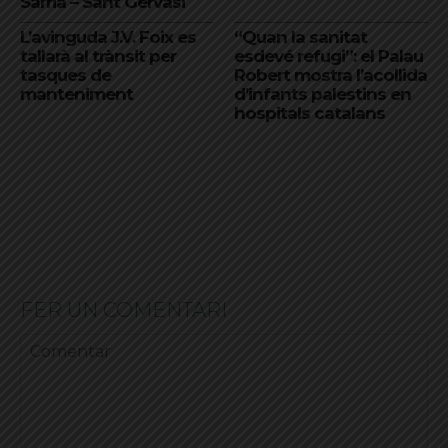
Sarrià – Sant Gervasi
L’avinguda J.V. Foix es
“Quan la sanitat
tallarà al trànsit per
esdevé refugi”: el Palau
tasques de
Robert mostra l’acollida
manteniment
d’infants palestins en
hospitals catalans
FER UN COMENTARI