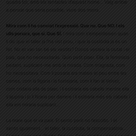
quadra tot, amb els tentacles d’aquest home… Vaig arribar
a pensar que seria possible, viure dos mons.
Mira com li ha canviat l’expressió. Que no. Que NO. I els
ulls porucs, que sí. Que SÍ.
I mira com s’empetiteixen quan
li dic que el taller ja l’ha vist prou, i que la custòdia ja és un
fet. No et van tan bé els vestits? Doncs vesteix la ciutat i el
país, que ho necessitaràs. Quin petit plaer. Ella, la feminista
pedant, suplicant-me amb la mirada. Com m’agrada, com
ho necessitava. Com li posaria ara mateix el peu entre les
cames, com la lligaria i la fuetejaria, com li fan al Velvet,
com cridaria ella de plaer, i li estiraria els cabells mentre ella
s’ajupiria i jo li ficaria per darrere i li estiraria més els cabells i
ella em miraria suplicant…
La mare que el va parir. El sento però no l’escolto. I el
sento igualment… el taller, la custòdia, la compensatòria…