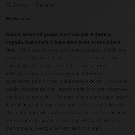
Cultura – Relats
Mò Bertran
Hòstia, està molt guapa. Molt més que la darrera
vegada. Què deu fer? Quan érem junts no es cuidava
tant.
Molt dissenyar roba però anava sempre vestida com
una arquitecta, negra de dalt a baix. I mira-la ara, amb
aquest vestit verd, que es deu haver posat molt
intencionadament per venir a parlar amb mi. Està
guapíssima, però no crec que li serveixi de res… Això sí, el
vestit li destaca els pits i la pedanteria. Mira com observa el
cambrer, sense parlar-li. Sempre m’ha encantat que la gent
la trobi tan pedant, i que ho sigui. La Bet és més discreta.
Vivim més tranquils i amb més harmonia que tots els anys
amb la Sara. I trobo a faltar els seus rebots. Uf, sembla
mentida que jo estigui pensant això. Ara, aquí.