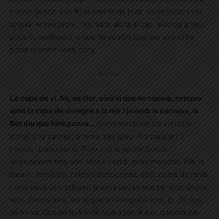
mateix depèn d’un fil, el molt fill de puta «el necessita per
ampliar el despatx»… Va, Sara, atura el cap, modula la veu,
posa-hi sentiment, o que ho sembli, que per això m’he
posat el vestit verd, cony.
Publicitat
La copa de vi. Ah, és clar, això sí que no canvia, sempre
amb la copa de vi negre a la mà. I jo amb la cervesa, la
Bet diu que faré panxa…
Quina veu posa ara aquesta
dona? L’ha canviat, la tenia més greu. Ara parla en la
menor, i
piano piano
. Però si ni la sento! Doncs
xiuxiuejarem tots dos. Més li valdrà, quan m’escolti. Ella, la
Sara P., feminista, militant d’esquerres, cara visible de tants
moviments que utilitzen la seva pedanteria per aconseguir
vots. Doncs mira, ara sí que aconseguiré vots, jo. Jo, que
sé on va. Que sé què hi fa. Què li fan. A ella, que mai ha