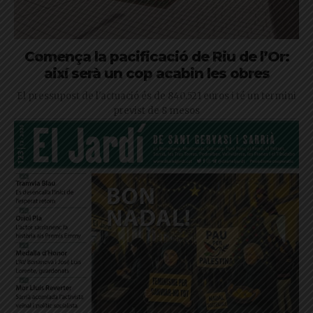
Comença la pacificació de Riu de l’Or:
així serà un cop acabin les obres
El pressupost de l'actuació és de 840.521 euros i té un termini
previst de 8 mesos