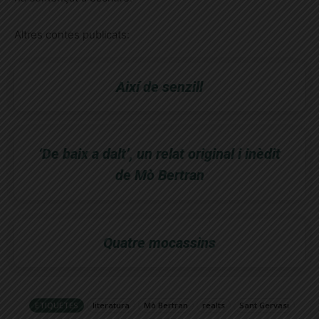
Altres contes publicats:
Així de senzill
‘De baix a dalt’, un relat original i inèdit
de Mò Bertran
Quatre mocassins
ETIQUETES
literatura
Mò Bertran
realts
Sant Gervasi