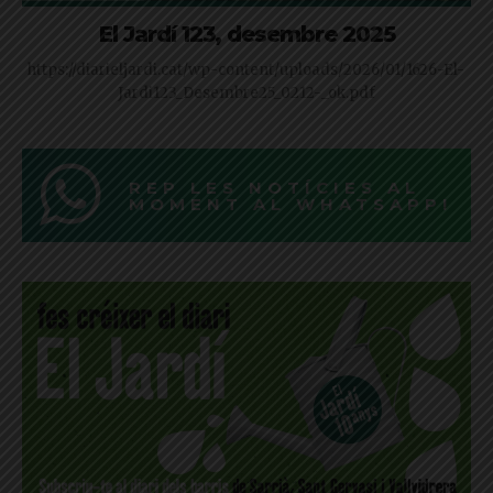
El Jardí 123, desembre 2025
https://diarieljardi.cat/wp-content/uploads/2026/01/1626-El-
Jardi123_Desembre25_0212-_ok.pdf
REP LES NOTÍCIES AL
MOMENT AL WHATSAPP!