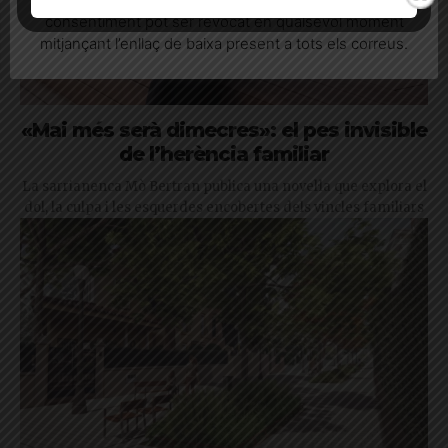
consentiment pot ser revocat en qualsevol moment
mitjançant l’enllaç de baixa present a tots els correus.
«Mai més serà dimecres»: el pes invisible
de l’herència familiar
La sarrianenca Mò Bertran publica una novel·la que explora el
dol, la culpa i les esquerdes encobertes dels vincles familiars