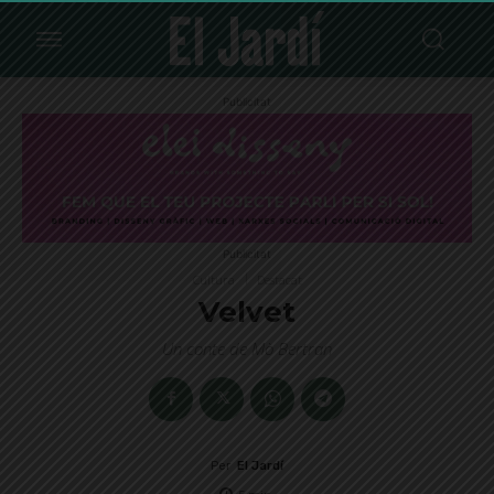
Publicitat
Publicitat
Cultura
Destacat
Velvet
Un conte de Mò Bertran
Per
El Jardí