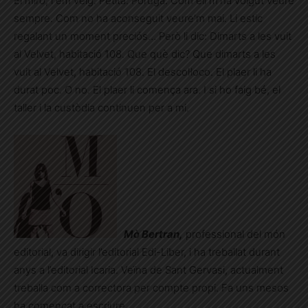
El miro, i em veig. Petita. Poruga. Com ell m’ha volgut veure
sempre. Com no ha aconseguit veure’m mai. Li estic
regalant un moment preciós… Però li dic: Dimarts a les vuit
al Velvet, habitació 108. Que què dic? Que dimarts a les
vuit al Velvet, habitació 108. El descol·loco. El plaer li ha
durat poc. O no. El plaer li comença ara. I si ho faig bé, el
taller i la custòdia continuen per a mi.
Mò Bertran,
professional del món
editorial, va dirigir l’editorial Edi-Liber, i ha treballat durant
anys a l’editorial Icaria. Veïna de Sant Gervasi, actualment
treballa com a correctora per compte propi. Fa uns mesos
ha començat a escriure.