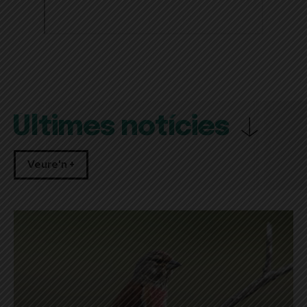
Últimes notícies
Veure'n +