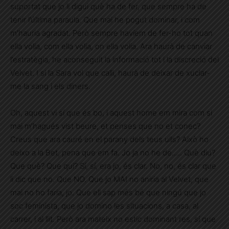
suportat que jo li digui què ha de fer, que sempre ha de
tenir l’última paraula. Que mai he pogut dominar, i com
m’hauria agradat. Però sempre havíem de fer-ho tot quan
ella volia, com ella volia, on ella volia. Ara haurà de canviar
l’estratègia, he aconseguit la informació tot i la discreció del
Velvet. I si la Sara vol que calli, haurà de deixar de xuclar-
me la sang i els diners.
Oh, aquest vi sí que és bo, i aquest home em mira com si
mai m’hagués vist beure, et penses que no et conec?
Creus que ara cauré en el parany dels teus ulls? Això ho
deixo a la Bet, pena que em fa. Jo ja no he de….. Què diu?
Que què? Que qui? Sí, sí, era jo, és clar. No, no, és clar que
li dic que no. Que NO. Que jo MAI no aniria al Velvet, que
mai no ho faria, jo. Que ell sap més bé que ningú que jo
soc feminista, que jo domino les situacions, a casa, al
carrer, i al llit. Però ara mateix no estic dominant res, sí que