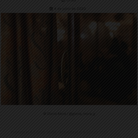
5
min.
4 de juliol de 2020
© Gloria Mora / @gloria_mora_g
Publicat el 4.7.2020 10:00 · Actualitzat el 4.7.2020 11:51