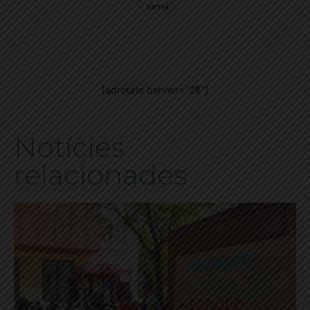
sarria
[adrotate banner="28"]
Notícies
relacionades