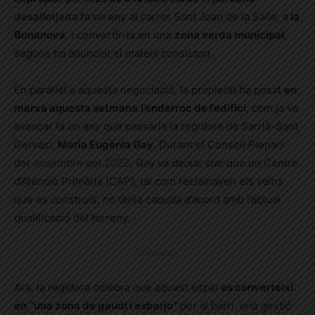
desallotjada fa un any
al carrer Sant Joan de la Salle, a
la
Bonanova
, i convertir-la en una
zona verda municipal
,
segons ha anunciat el mateix consistori.
En paral·lel a aquesta negociació, la propietat ha posat
en
marxa aquesta setmana
l’enderroc de l’edifici
, com ja va
avançar fa un any que passaria la regidora de Sarrià-Sant
Gervasi,
Maria Eugènia Gay
. Durant el Consell Plenari
del
desembre del 2023
, Gay va deixar clar que un Centre
d’Atenció Primària (CAP), tal com reclamaven els veïns
que es construís, no tenia cabuda d’acord amb l’actual
qualificació del terreny.
Publicitat
Ara, la regidora celebra que aquest espai
es converteixi
en
“una zona de gaudi i esbarjo”
per al barri, una gestió