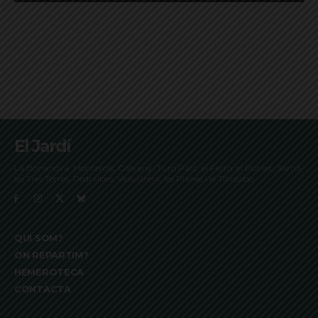
El Jardí
La Bonanova, Monterols, Galvany, Turó Parc, el Farró, el Putxet, Sarrià,
les Tres Torres, Pedralbes, Vallvidrera, les Planes i el Tibidabo
QUI SOM?
ON REPARTIM?
HEMEROTECA
CONTACTA