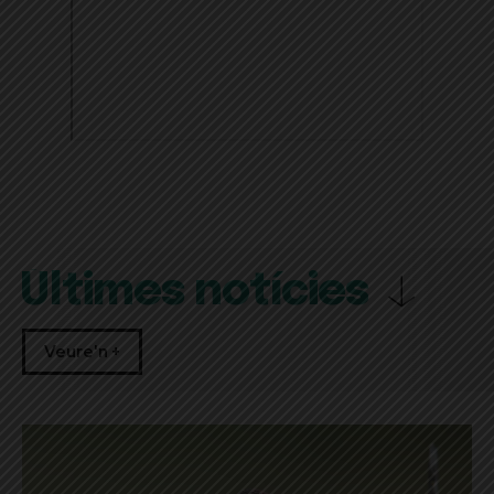
Últimes notícies
Veure'n +