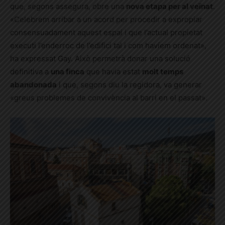
que, segons assegura, obre una
nova etapa per al veïnat
.
«Celebrem arribar a un acord per procedir a expropiar
consensuadament aquest espai i que l’actual propietat
executi l’enderroc de l’edifici tal i com havíem ordenat»,
ha expressat Gay. Això permetrà donar una solució
definitiva a
una finca
que havia estat
molt temps
abandonada
i que, segons diu la regidora, va generar
«greus problemes de convivència al barri en el passat».