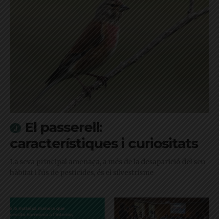
El passerell:
característiques i curiositats
La seva principal amenaça, a més de la desaparició del seu
hàbitat i l'ús de pesticides, és el silvestrisme