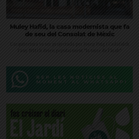
Muley Hafid, la casa modernista que fa
de seu del Consolat de Mèxic
L'arquitectura va ser projectada per Josep Puig i Cadafalch
l'any 1911 i li deien popularment “la torre de l'àrab”
REP LES NOTÍCIES AL
MOMENT AL WHATSAPP!