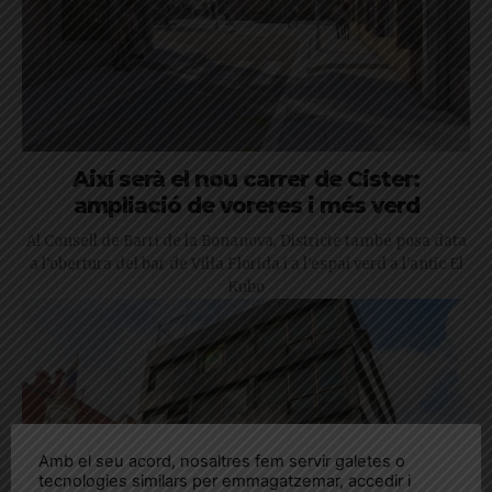
Així serà el nou carrer de Cister:
ampliació de voreres i més verd
Al Consell de Barri de la Bonanova, Districte també posa data
a l'obertura del bar de Vil·la Florida i a l'espai verd a l'antic El
Kubo
Amb el seu acord, nosaltres fem servir galetes o
tecnologies similars per emmagatzemar, accedir i