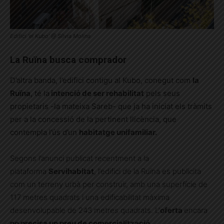
Edifici ‘el Kubo’ @ Sílvia Molina
La Ruïna busca comprador
D’altra banda, l’edifici contigu al Kubo, conegut com
la
Ruïna
, té la
intenció de ser rehabilitat
pels seus
propietaris -la mateixa Sareb- que ja ha iniciat els tràmits
per a la concessió de la pertinent llicència, que
contempla l’ús d’un
habitatge unifamiliar.
Segons l’anunci publicat recentment a la
plataforma
Servihabitat
, l’edifici de la Ruïna es publicita
com un terreny urbà per construir, amb una superfície de
117 metres quadrats i una edificabilitat màxima
desenvolupable de 243 metres quadrats. L’
oferta
encara
no precisa un preu de comercialització.