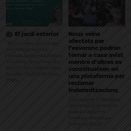
El jardí exterior
Nous veïns
afectats per
"De la mateixa manera que
l’esvoranc podran
necessito harmonia a
tornar a casa aviat
l’interior, també en necessito
mentre d’altres es
a l’exterior, perquè com és a
dins és a fora i com és a fora
constitueixen en
és a dins": l'article de Glòria
una plataforma per
Vilalta
reclamar
indemnitzacions
L’Ajuntament de Barcelona
aprova una proposició de
Junts per ajudar els
comerços afectats per
l'esvoranc de l'L9