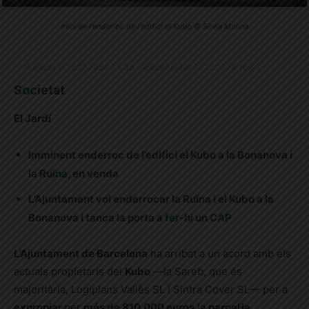
Inici de l'enderroc de l'edifici el Kubo © Sílvia Molina
Publicat el 18.12.2024 23:36 · Actualitzat el 20.12.2024 16:03
Societat
El Jardí
Imminent enderroc de l’edifici el Kubo a la Bonanova i
la Ruïna, en venda
L’Ajuntament vol enderrocar la Ruïna i el Kubo a la
Bonanova i tanca la porta a fer-hi un CAP
L’Ajuntament de Barcelona
ha arribat a un acord amb els
actuals propietaris del
Kubo
—la Sareb, que és
majoritària, Logiplans Vallès SL i Sintra Cover SL— per a
expropiar
per
més de 810.000 euros
la
parcel·la