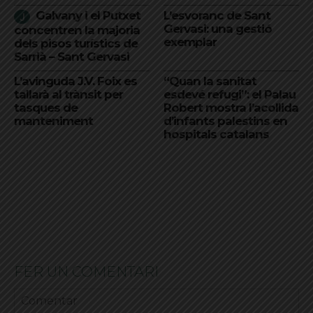
Galvany i el Putxet
L’esvoranc de Sant
Gervasi: una gestió
concentren la majoria
exemplar
dels pisos turístics de
Sarrià – Sant Gervasi
L’avinguda J.V. Foix es
“Quan la sanitat
tallarà al trànsit per
esdevé refugi”: el Palau
tasques de
Robert mostra l’acollida
manteniment
d’infants palestins en
hospitals catalans
FER UN COMENTARI