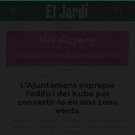
Publicitat
Publicitat
Destacat
La Bonanova
Societat
L’Ajuntament expropia
l’edifici del Kubo per
convertir-lo en una zona
verda
La regidora del districte celebra l'acord amb la Sareb, que
costarà més de 810.000 euros, mentre l'edifici veí de la Ruïna
busca comprador