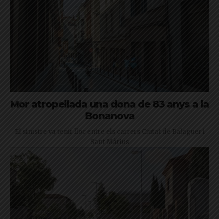
Mor atropellada una dona de 83 anys a la
Bonanova
El sinistre va tenir lloc entre els carrers Ciutat de Balaguer i
Sant Màrius