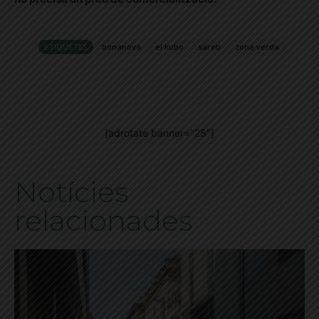
ETIQUETES
bonanova
el kubo
sareb
zona verda
[adrotate banner="28"]
Notícies
relacionades