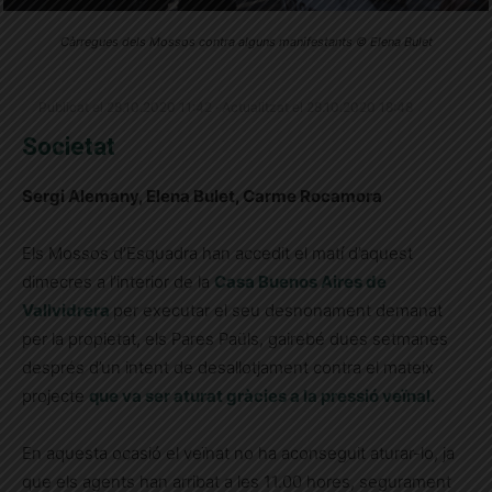
Càrregues dels Mossos contra alguns manifestants © Elena Bulet
Publicat el 28.10.2020 11:42 · Actualitzat el 28.10.2020 18:48
Societat
Sergi Alemany, Elena Bulet, Carme Rocamora
Els Mossos d’Esquadra han accedit el matí d’aquest
dimecres a l’interior de la
Casa Buenos Aires de
Vallvidrera
per executar el seu desnonament demanat
per la propietat, els Pares Paüls, gairebé dues setmanes
després d’un intent de desallotjament contra el mateix
projecte
que va ser aturat gràcies a la pressió veïnal.
En aquesta ocasió el veïnat no ha aconseguit aturar-lo, ja
que els agents han arribat a les 11.00 hores, segurament