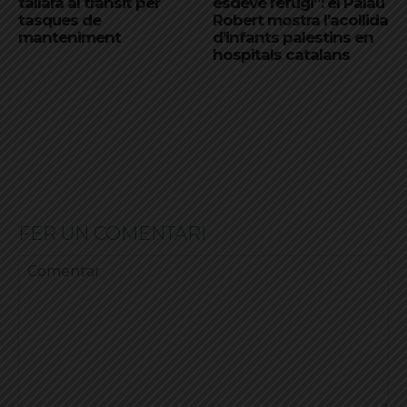
tallarà al trànsit per
esdevé refugi”: el Palau
tasques de
Robert mostra l’acollida
manteniment
d’infants palestins en
hospitals catalans
FER UN COMENTARI