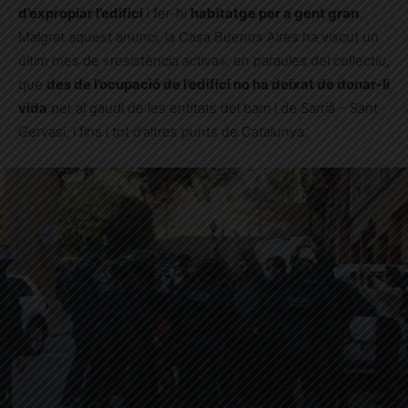
d’expropiar l’edifici
i fer-hi
habitatge per a gent gran
.
Malgrat aquest anunci, la Casa Buenos Aires ha viscut un
últim mes de «resistència activa», en paraules del col·lectiu,
que
des de l’ocupació de l’edifici no ha deixat de donar-li
vida
per al gaudi de les entitats del barri i de Sarrià – Sant
Gervasi, i fins i tot d’altres punts de Catalunya.