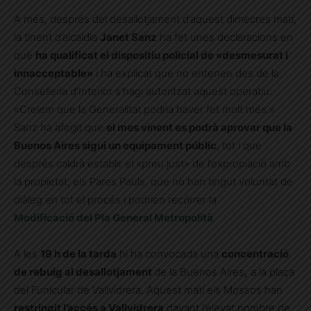
A més, després del desallotjament d’aquest dimecres matí,
la tinent d’alcaldia
Janet Sanz
ha fet unes declaracions en
què
ha qualificat el dispositiu policial de «desmesurat i
innacceptable»
i ha explicat que no entenen des de la
Conselleria d’Interior s’hagi autoritzat aquest operatiu:
«Creiem que la Generalitat podria haver fet molt més.»
Sanz ha afegit que
el mes vinent es podrà aprovar que la
Buenos Aires sigui un equipament públic
, tot i que
després caldrà establir el «preu just» de l’expropiació amb
la propietat, els Pares Paüls, que no han tingut voluntat de
diàleg en tot el procés i podrien recórrer la
Modificació del Pla General Metropolità
.
A les
19 h de la tarda
hi ha convocada una
concentració
de rebuig al desallotjament
de la Buenos Aires
,
a la plaça
del Funicular de Vallvidrera. Aquest matí els Mossos han
restringit l’accés a Vallvidrera
davant l’elevat nombre de