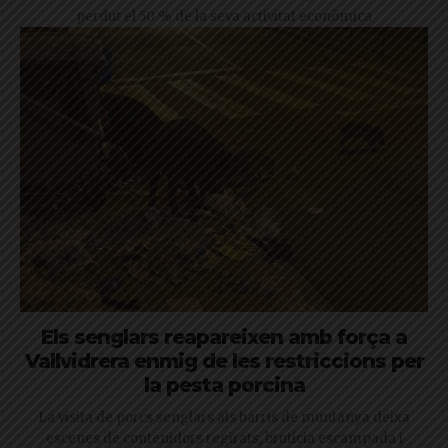
perdut el 50 % de la seva activitat econòmica
Els senglars reapareixen amb força a
Vallvidrera enmig de les restriccions per
la pesta porcina
La visita de porcs senglars als barris de muntanya deixa
escenes de contenidors regirats, brutícia escampada i