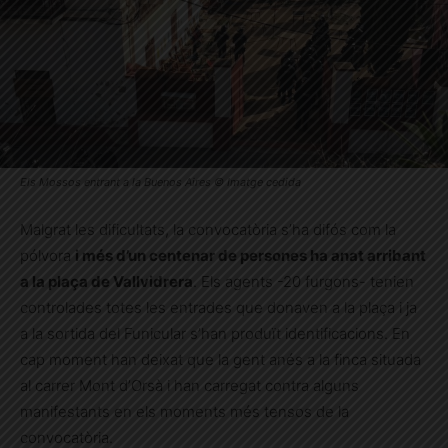
Els Mossos entrant a la Buenos Aires © Imatge cedida
Malgrat les dificultats, la convocatòria s’ha difós com la
pólvora
i més d’un centenar de persones ha anat arribant
a la plaça de Vallvidrera
. Els agents -20 furgons- tenien
controlades totes les entrades que donaven a la plaça i ja
a la sortida del Funicular s’han produït identificacions. En
cap moment han deixat que la gent anés a la finca situada
al carrer Mont d’Orsà i han carregat contra alguns
manifestants en els moments més tensos de la
convocatòria.