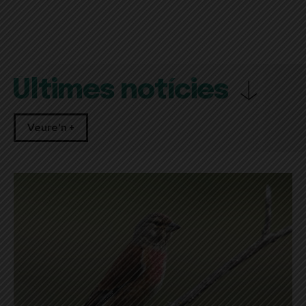
Últimes notícies
Veure'n +