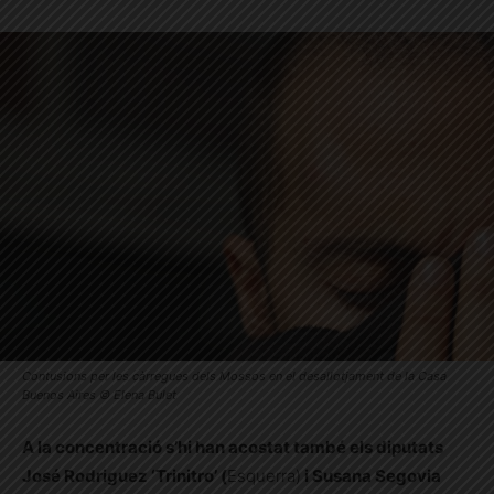
Contusions per les càrregues dels Mossos en el desallotjament de la Casa
Buenos Aires © Elena Bulet
A la concentració s’hi han acostat també els diputats
José Rodriguez ‘Trinitro’ (
Esquerra)
i Susana Segovia