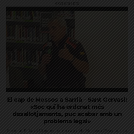
excrements
El cap de Mossos a Sarrià – Sant Gervasi:
«Soc qui ha ordenat més
desallotjaments, puc acabar amb un
problema legal»
Societat El Jardí L'inspector en cap dels Mossos d'Esquadra a