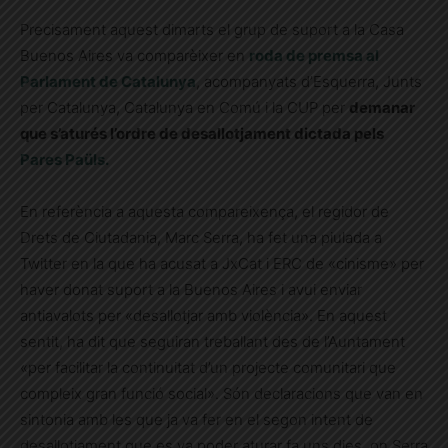
Precisament aquest dimarts el grup de suport a la Casa
Buenos Aires va comparèixer en
roda de premsa al
Parlament de Catalunya
, acompanyats d’Esquerra, Junts
per Catalunya, Catalunya en Comú i la CUP per
demanar
que s’aturés l’ordre de desallotjament dictada pels
Pares Paüls.
En referència a aquesta compareixença, el regidor de
Drets de Ciutadania, Marc Serra, ha fet una piulada a
Twitter en la que ha acusat a JxCat i ERC de «cinisme» per
haver donat suport a la Buenos Aires i avui enviar
antiavalots per «desallotjar amb violència». En aquest
sentit, ha dit que seguiran treballant des de l’Auntament
«per facilitar la continuitat d’un projecte comunitari que
compleix gran funció social». Són declaracions que van en
sintonia amb les que ja va fer en el segon intent de
desallotjament que es va poder aturar fa uns dies, on Serra