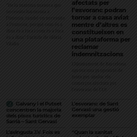
afectats per
"De la mateixa manera que
l’esvoranc podran
necessito harmonia a
tornar a casa aviat
l’interior, també en necessito
mentre d’altres es
a l’exterior, perquè com és a
dins és a fora i com és a fora
constitueixen en
és a dins": l'article de Glòria
una plataforma per
Vilalta
reclamar
indemnitzacions
L’Ajuntament de Barcelona
aprova una proposició de
Junts per ajudar els
comerços afectats per
l'esvoranc de l'L9
Galvany i el Putxet
L’esvoranc de Sant
Gervasi: una gestió
concentren la majoria
exemplar
dels pisos turístics de
Sarrià – Sant Gervasi
L’avinguda J.V. Foix es
“Quan la sanitat