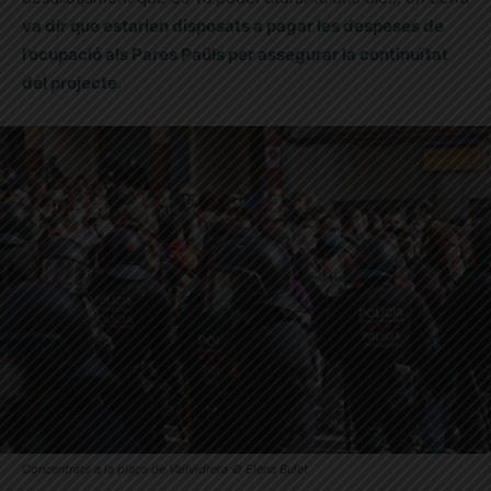
va dir que estarien disposats a pagar les despeses de
l’ocupació als Pares Paüls per assegurar la continuïtat
del projecte.
Concentrats a la plaça de Vallvidrera © Elena Bulet