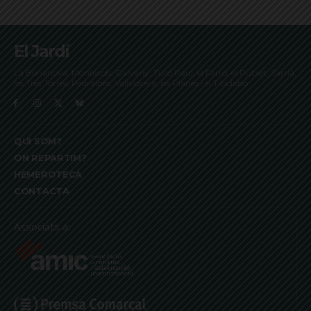
El Jardí
La Bonanova, Monterols, Galvany, Turó Parc, el Farró, el Putxet, Sarrià,
les Tres Torres, Pedralbes, Vallvidrera, les Planes i el Tibidabo
QUI SOM?
ON REPARTIM?
HEMEROTECA
CONTACTA
Associats a: