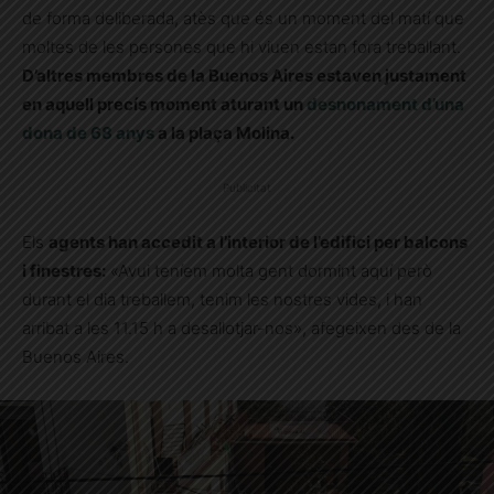
de forma deliberada, atès que és un moment del matí que
moltes de les persones que hi viuen estan fora treballant.
D’altres membres de la Buenos Aires estaven justament
en aquell precís moment aturant un
desnonament d’una
dona de 68 anys
a la plaça Molina.
Publicitat
Els
agents han accedit a l’interior de l’edifici per balcons
i finestres:
«
Avui teníem molta gent dormint aquí però
durant el dia treballem, tenim les nostres vides, i han
arribat a les 11.15 h a desallotjar-nos», afegeixen des de la
Buenos Aires.