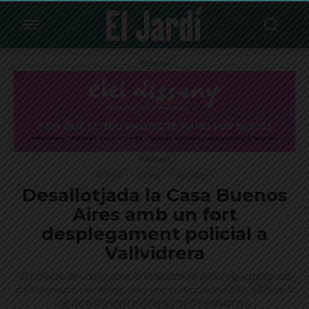
Publicitat
Publicitat
Destacat
Societat
Vallvidrera
Desallotjada la Casa Buenos
Aires amb un fort
desplegament policial a
Vallvidrera
El col·lectiu fa una crida a la mobilització veïnal aquesta tarda
com a mostra de rebuig, amb una convocatòria a les 19 h de la
tarda a la plaça del Funicular de Vallvidrera