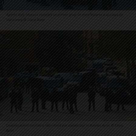
Agents dels Mossos rodejant un primer grup de manifestants a la plaça de
Vallvidrera © Elena Bulet
Desplegament policial a Vallvidrera per desallotjar la Buenos Aires © Elena
Bulet