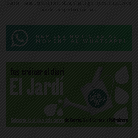
Sarrià - Sant Gervasi, Jordi Silva, s'ha erigit aquest dimarts en
un dels inspectors que ha...
REP LES NOTÍCIES AL
MOMENT AL WHATSAPP!