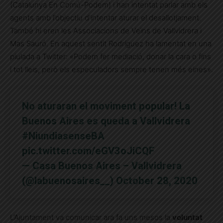
(Catalunya En Comú-Podem) i han intentat parlar amb els
agents amb l’objectiu d’intentar aturar el desallotjament.
També hi eren les Associacions de Veïns de Vallvidrera i
Mas Sauró. En aquest sentit Rodríguez ha lamentat en una
piulada a Twitter: «Podem fer mediació, donar la cara o fins
i tot lleis, però els especuladors sempre tenen més eines».
No aturaran el moviment popular! La
Buenos Aires es queda a Vallvidrera
#NiundiasenseBA
pic.twitter.com/eGV3oJiCQF
— Casa Buenos Aires – Vallvidrera
(@labuenosaires__)
October 28, 2020
L’Ajuntament va comunicar ara fa uns mesos la
voluntat