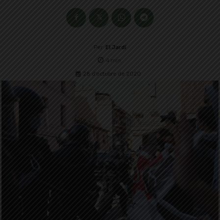
Per
El Jardí
4
min.
28 d'octubre de 2020