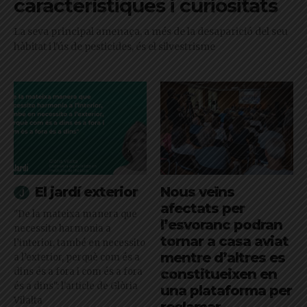
característiques i curiositats
La seva principal amenaça, a més de la desaparició del seu
hàbitat i l'ús de pesticides, és el silvestrisme
El jardí exterior
Nous veïns
afectats per
"De la mateixa manera que
l’esvoranc podran
necessito harmonia a
tornar a casa aviat
l’interior, també en necessito
mentre d’altres es
a l’exterior, perquè com és a
dins és a fora i com és a fora
constitueixen en
és a dins": l'article de Glòria
una plataforma per
Vilalta
reclamar