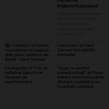
indemnitzacions
L’Ajuntament de Barcelona
aprova una proposició de
Junts per ajudar els
comerços afectats per
l'esvoranc de l'L9
Galvany i el Putxet
L’esvoranc de Sant
Gervasi: una gestió
concentren la majoria
exemplar
dels pisos turístics de
Sarrià – Sant Gervasi
L’avinguda J.V. Foix es
“Quan la sanitat
tallarà al trànsit per
esdevé refugi”: el Palau
tasques de
Robert mostra l’acollida
manteniment
d’infants palestins en
hospitals catalans