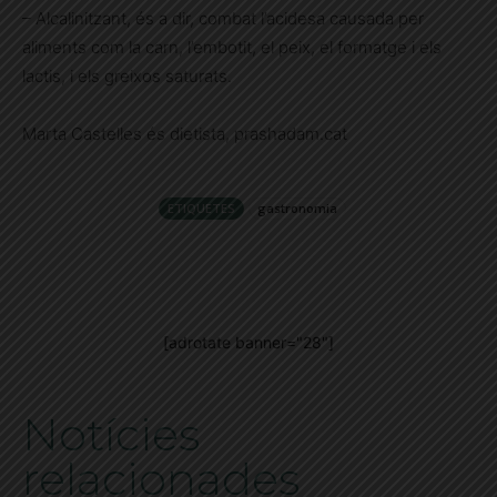
– Alcalinitzant, és a dir, combat l’acidesa causada per
aliments com la carn, l’embotit, el peix, el formatge i els
lactis, i els greixos saturats.
Marta Castelles és dietista, prashadam.cat
ETIQUETES
gastronomia
[adrotate banner="28"]
Notícies
relacionades