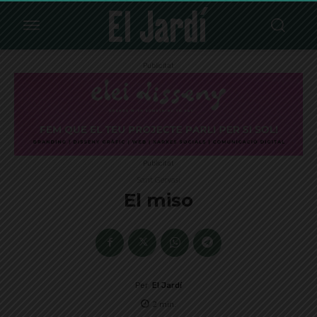
Publicitat
Publicitat
Sant Gervasi
El miso
Per
El Jardí
2
min.