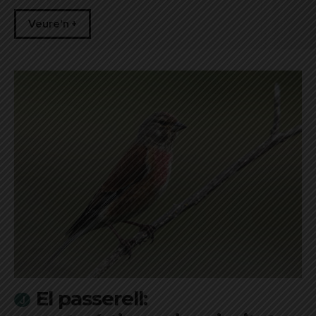
Veure'n +
El passerell: