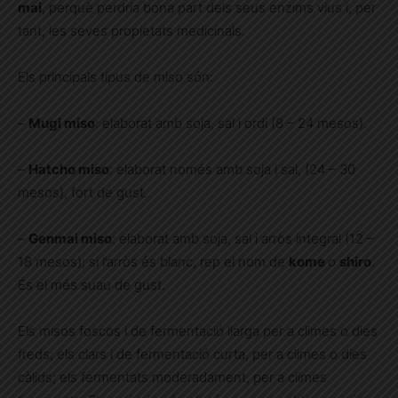
mai
, perquè perdria bona part dels seus enzims vius i, per
tant, les seves propietats medicinals.
Els principals tipus de miso són:
–
Mugi miso
: elaborat amb soja, sal i ordi (8 – 24 mesos).
–
Hatcho miso
: elaborat només amb soja i sal, (24 – 30
mesos), fort de gust.
–
Genmai miso
: elaborat amb soja, sal i arròs integral (12 –
18 mesos); si l’arròs és blanc, rep el nom de
kome
o
shiro
.
És el més suau de gust.
Els misos foscos i de fermentació llarga per a climes o dies
freds; els clars i de fermentació curta, per a climes o dies
càlids; els fermentats moderadament, per a climes