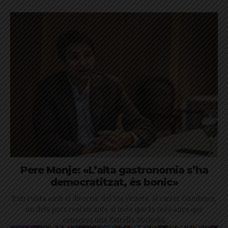
Pere Monje: «L’alta gastronomia s’ha
democratitzat, és bonic»
Entrevista amb el director del Via Veneto, al carrer Ganduxer,
un dels pocs restaurants al món que fa més anys que
conserva una Estrella Michelin