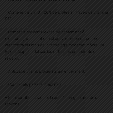
– Conté entre un 13 – 20% de proteïna, i traces de vitamina
B12.
– Combat la radiació i l’excés de contaminació
electromagnètica, fet que el converteix en un poderós
aliat contra els mals de la tecnologia moderna: mòbils, Wi-
Fi, etc. (expulsa del cos les radiacions procedents dels
raigs X).
– Antioxidant i amb propietats antienvelliment.
– Combat els paràsits intestinals.
– Remineralitzant, raó per la qual és un gran aliat dels
ronyons.