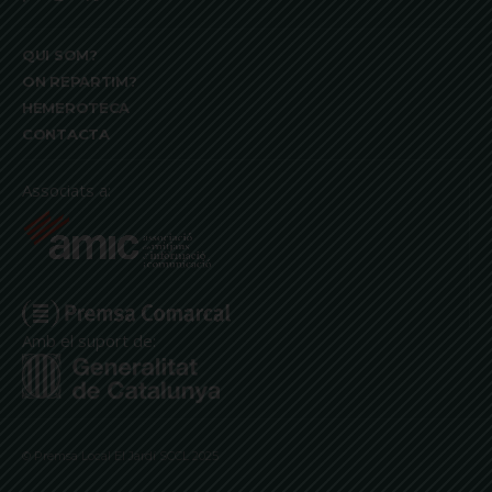
QUI SOM?
ON REPARTIM?
HEMEROTECA
CONTACTA
Associats a:
Amb el suport de:
© Premsa Local El Jardí SCCL 2025