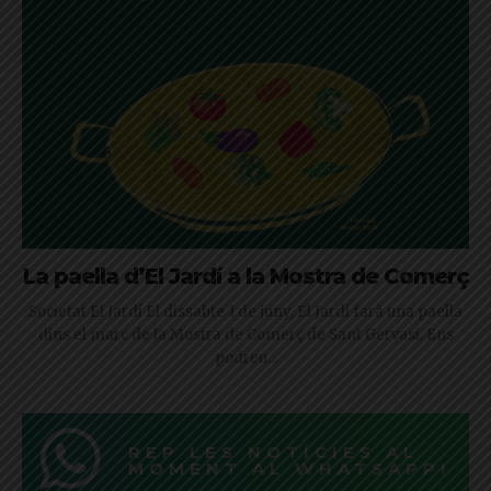
La paella d’El Jardí a la Mostra de Comerç
Societat El Jardí El dissabte 1 de juny, El Jardí farà una paella
dins el marc de la Mostra de Comerç de Sant Gervasi. Ens
podreu...
REP LES NOTÍCIES AL
MOMENT AL WHATSAPP!