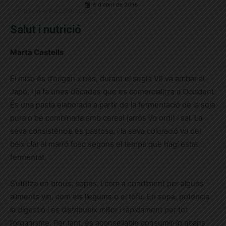
8 d'abril de 2016
Publicat el 8.4.2016 10:00
Salut i nutrició
Marta Castells
El miso és d’origen xinès, durant el segle VII va arribar al
Japó, i ja fa unes dècades que es comercialitza a Occident.
És una pasta elaborada a partir de la fermentació de la soja
pura o bé combinada amb cereal (arròs i/o ordi) i sal. La
seva consistència és pastosa, i la seva coloració va del
beix clar al marró fosc segons el temps que hagi estat
fermentat.
S’utilitza en brous, sopes, i com a condiment per alguns
aliments yin, com els llegums o el tofu. En sopa, potencia
la digestió i es distribueix millor i ràpidament per tot
l’organisme. Per tant, és aconsellable consumir-lo abans