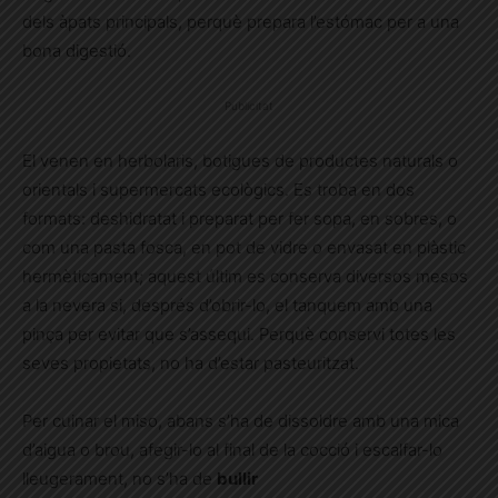
dels àpats principals, perquè prepara l’estómac per a una
bona digestió.
Publicitat
El venen en herbolaris, botigues de productes naturals o
orientals i supermercats ecològics. Es troba en dos
formats: deshidratat i preparat per fer sopa, en sobres, o
com una pasta fosca, en pot de vidre o envasat en plàstic
hermèticament; aquest últim es conserva diversos mesos
a la nevera si, després d’obrir-lo, el tanquem amb una
pinça per evitar que s’assequi. Perquè conservi totes les
seves propietats, no ha d’estar pasteuritzat.
Per cuinar el miso, abans s’ha de dissoldre amb una mica
d’aigua o brou, afegir-lo al final de la cocció i escalfar-lo
lleugerament, no s’ha de
bullir