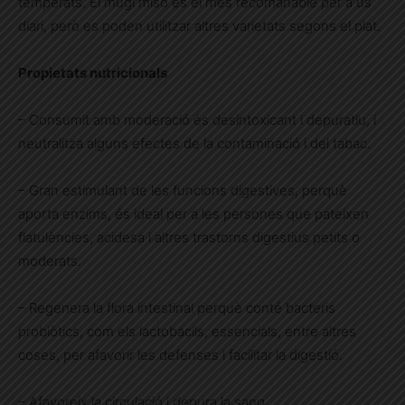
temperats. El mugi miso és el més recomanable per a ús
diari, però es poden utilitzar altres varietats segons el plat.
Propietats nutricionals
– Consumit amb moderació és desintoxicant i depuratiu, i
neutralitza alguns efectes de la contaminació i del tabac.
– Gran estimulant de les funcions digestives, perquè
aporta enzims, és ideal per a les persones que pateixen
flatulències, acidesa i altres trastorns digestius petits o
moderats.
– Regenera la flora intestinal perquè conté bacteris
probiòtics, com els lactobacils, essencials, entre altres
coses, per afavorir les defenses i facilitar la digestió.
– Afavoreix la circulació i depura la sang.