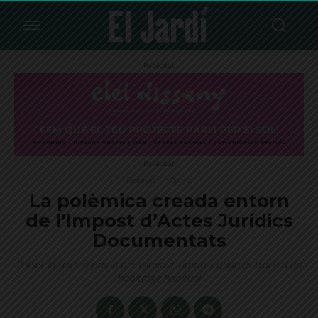
Publicitat
Publicitat
Destacat
Opinió
La polèmica creada entorn
de l’Impost d’Actes Jurídics
Documentats
Potser la solució passa per eliminar l'impost quan es tracti d'un
habitatge habitual