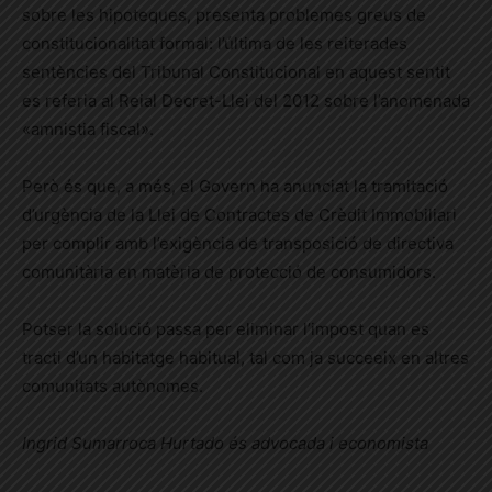
sobre les hipoteques, presenta problemes greus de
constitucionalitat formal: l’última de les reiterades
sentències del Tribunal Constitucional en aquest sentit
es referia al Reial Decret-Llei del 2012 sobre l’anomenada
«amnistia fiscal».
Però és que, a més, el Govern ha anunciat la tramitació
d’urgència de la Llei de Contractes de Crèdit Immobiliari
per complir amb l’exigència de transposició de directiva
comunitària en matèria de protecció de consumidors.
Potser la solució passa per eliminar l’impost quan es
tracti d’un habitatge habitual, tal com ja succeeix en altres
comunitats autònomes.
Ingrid Sumarroca Hurtado és advocada i economista