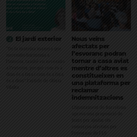
El jardí exterior
Nous veïns
afectats per
"De la mateixa manera que
l’esvoranc podran
necessito harmonia a
tornar a casa aviat
l’interior, també en necessito
mentre d’altres es
a l’exterior, perquè com és a
dins és a fora i com és a fora
constitueixen en
és a dins": l'article de Glòria
una plataforma per
Vilalta
reclamar
indemnitzacions
L’Ajuntament de Barcelona
aprova una proposició de
Junts per ajudar els
comerços afectats per
l'esvoranc de l'L9