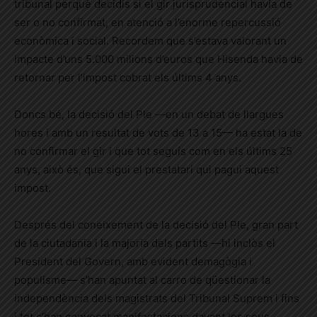
tribunal perquè decidís si el gir jurisprudencial havia de
ser o no confirmat, en atenció a l’enorme repercussió
econòmica i social. Recordem que s’estava valorant un
impacte d’uns 5.000 milions d’euros que Hisenda havia de
retornar per l’impost cobrat
els
últims 4 anys.
Doncs bé, la decisió del Ple —en un debat de llargues
hores i amb un resultat de vots de 13 a 15— ha estat la de
no confirmar el gir i que tot seguís com en els últims 25
anys, això és, que sigui el prestatari qui pagui aquest
impost.
Després del coneixement de la decisió del Ple, gran part
de la ciutadania i la majoria dels partits —
hi
inclòs el
President del Govern, amb evident demagògia i
populisme— s’han apuntat al carro de qüestionar la
independència dels magistrats del Tribunal Suprem
i
fins
i tot s’han convocat manifestacions davant les seus