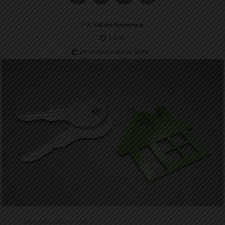
Per
Carme Rocamora
3
min.
29 de novembre de 2018
Publicat el 29.11.2018 9:00