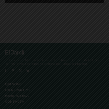
El Jardí
La Bonanova, Monterols, Galvany, Turó Parc, el Farró, el Putxet, Sarrià,
les Tres Torres, Pedralbes, Vallvidrera, les Planes i el Tibidabo
QUI SOM?
ON REPARTIM?
HEMEROTECA
CONTACTA