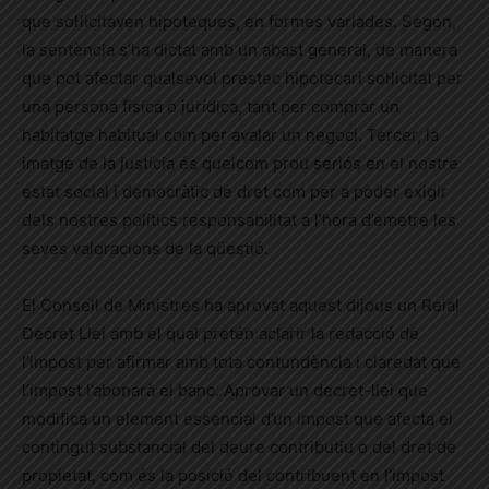
que sol·licitaven hipoteques, en formes variades. Segon,
la sentència s’ha dictat amb un abast general, de manera
que pot afectar qualsevol préstec hipotecari sol·licitat per
una persona física o jurídica, tant per comprar un
habitatge habitual com per avalar un negoci. Tercer, la
imatge de la justícia és
quelcom prou seriós
en el nostre
estat social i democràtic de dret com per a poder exigir
dels nostres polítics responsabilitat a l’hora d’emetre les
seves valoracions de la qüestió.
El Consell de Ministres ha aprovat aquest dijous un Reial
Decret Llei amb el qual pretén aclarir la redacció de
l’impost per afirmar amb tota contundència i claredat que
l’impost l’abonarà
el banc. Aprovar un decret-llei que
modifica un element essencial d’un impost que afecta el
contingut substancial del deure
contributiu
o del dret de
propietat, com és la posició del contribuent en l’impost