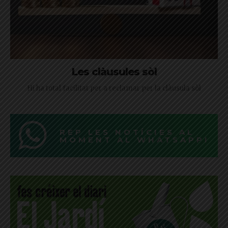
Les clàusules sòl
Hi ha total facilitat per a reclamar per la clàusula sòl
REP LES NOTÍCIES AL
MOMENT AL WHATSAPP!