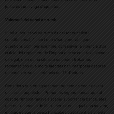
judicials i una
vaga d’aquestes
.
Valoració del canvi de rumb
Si bé el nou canvi de rumb és del tot punt lícit i
constitucional, és cert que s’han generat algunes
qüestions com, per exemple, com salvar la vigència d’un
article del reglament de l’impost que va anar taxativament
derogat, o en quina situació es poden trobar les
reclamacions que molts afectats han interposat després
de conèixer-se la sentència del 16 d’octubre.
Considero que en aquest punt no hem de cedir davant
discursos populistes. Primer, és ingenu pensar que el
cost de l’impost
l’anava
a acabar suportant la banca,
atès
que en l’economia de lliure mercat en la qual ens movem,
el lògic és que la banca ho acabés traslladant als clients