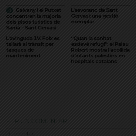
Galvany i el Putxet
L’esvoranc de Sant
Gervasi: una gestió
concentren la majoria
exemplar
dels pisos turístics de
Sarrià – Sant Gervasi
L’avinguda J.V. Foix es
“Quan la sanitat
tallarà al trànsit per
esdevé refugi”: el Palau
tasques de
Robert mostra l’acollida
manteniment
d’infants palestins en
hospitals catalans
FER UN COMENTARI