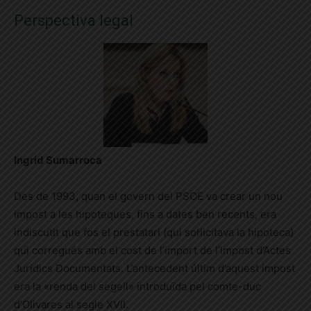
Perspectiva legal
Ingrid Sumarroca
Des de 1993, quan el govern del PSOE va crear un nou
impost a les hipoteques, fins a dates ben recents, era
indiscutit que fos el prestatari (qui sol·licitava la hipoteca)
qui corregués amb el cost de l’import de l’Impost d’Actes
Jurídics Documentats. L’antecedent últim d’aquest impost
era la «renda del segell» introduïda pel comte-duc
d’Olivares al segle XVII.