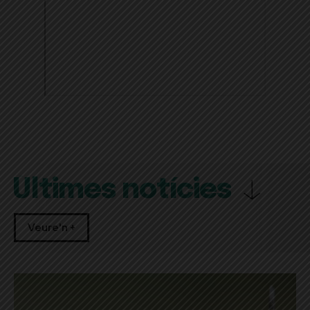
Últimes notícies
Veure'n +