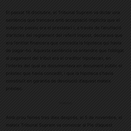
El passat 16 d’octubre, el Tribunal Suprem va dictar una
sentència que trencava amb acceptació implícita que el
subjecte passiu era el prestatari i, a través de l’anul·lació
d’articles del reglament del referit impost, declarava que
era l’entitat financera que concedia la hipoteca qui havia
de pagar-ho. Aquesta sentència va entendre que l’obligat
al pagament del tribut era el creditor hipotecari, en
l’interès del qual es documentava en document públic el
préstec que havia concedit, i
que
la hipoteca s’havia
constituït en garantia de devolució d’aquest mateix
préstec.
Publicitat
Amb prou feines tres dies després, el 5 de novembre, el
mateix Tribunal Suprem va convocar al Ple d’aquest