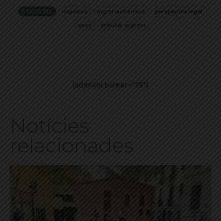
ETIQUETES
impostos
ingrid sumarroca
perspectiva legal
psoe
tribunal suprem
[adrotate banner="28"]
Notícies
relacionades