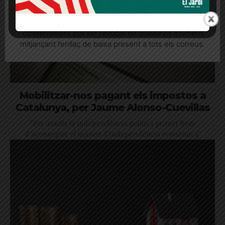
seu consentiment explícit per rebre comunicacions
informatives relacionades amb el servei. Aquest
consentiment pot ser revocat en qualsevol moment
mitjançant l’enllaç de baixa present a tots els correus.
Mobilitzar-nos pagant els impostos a
Catalunya, per Jaume Alonso-Cuevillas
"Per assolir la independència política primer hem
d’aconseguir el màxim d’independència econòmica"