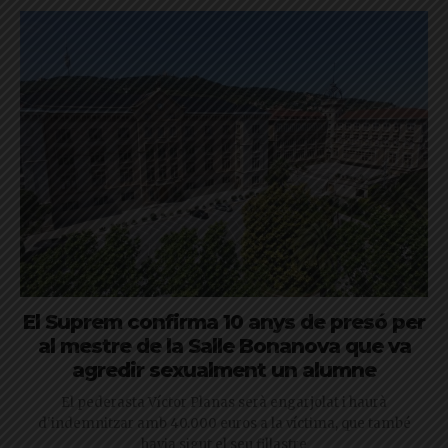
El Suprem confirma 10 anys de presó per
al mestre de la Salle Bonanova que va
agredir sexualment un alumne
El pederasta Víctor Planas serà engarjolat i haurà
d'indemnitzar amb 40.000 euros a la víctima, que també
havia sigut el seu fillastre