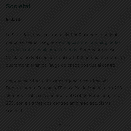
Societat
El Jardí
La Salle Bonanova ja supera els 1.000 alumnes confinats
per coronavirus, i segueix
encapçalant el ranquing de les
escoles amb més alumnes afectats
. Segons l’Agència
Catalana de Notícies, un total de 1.028 estudiants estan en
quarentena arran de l’auge de casos positius al centre.
Segons les xifres publicades aquest divendres pel
Departament d’Educació, l’Escola Pia de Mataró, amb 263
alumnes aïllats, i els Jesuïtes del Clot de Barcelona, amb
255, són els altres dos centres amb més estudiants
confinats.
Publicitat