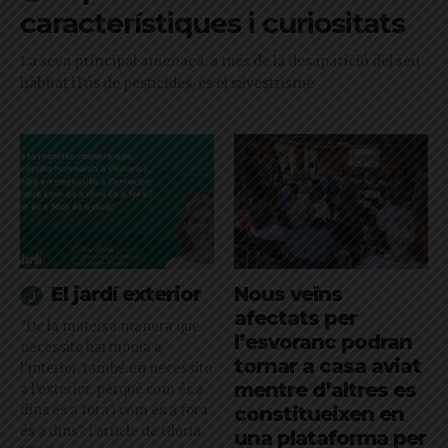
característiques i curiositats
La seva principal amenaça, a més de la desaparició del seu
hàbitat i l'ús de pesticides, és el silvestrisme
El jardí exterior
Nous veïns
afectats per
"De la mateixa manera que
l’esvoranc podran
necessito harmonia a
tornar a casa aviat
l’interior, també en necessito
mentre d’altres es
a l’exterior, perquè com és a
dins és a fora i com és a fora
constitueixen en
és a dins": l'article de Glòria
una plataforma per