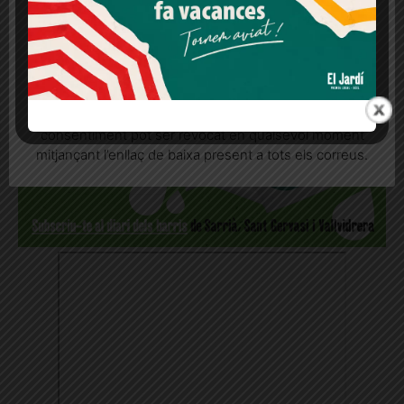
Més informació
Acceptar
Rebutjar tot
Quan l’usuari crea un compte al Diari el Jardí, dona el
seu consentiment explícit per rebre comunicacions
informatives relacionades amb el servei. Aquest
consentiment pot ser revocat en qualsevol moment
mitjançant l’enllaç de baixa present a tots els correus.