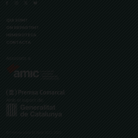
QUI SOM?
ON REPARTIM?
HEMEROTECA
CONTACTA
Associats a:
Amb el suport de:
© Premsa Local El Jardí SCCL 2025