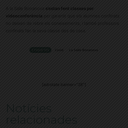
A la Salle Bonanova
s’estan fent classes per
videoconferència
per garantir que els alumnes confinats
no deixen de rebre els coneixements, i també professors
confinats fan la seva classe des de casa.
ETIQUETES
Covid
La Salle Bonanova
[adrotate banner="28"]
Notícies
relacionades