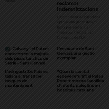
Vilalta
reclamar
indemnitzacions
L’Ajuntament de Barcelona
aprova una proposició de
Junts per ajudar els
comerços afectats per
l'esvoranc de l'L9
Galvany i el Putxet
L’esvoranc de Sant
Gervasi: una gestió
concentren la majoria
exemplar
dels pisos turístics de
Sarrià – Sant Gervasi
L’avinguda J.V. Foix es
“Quan la sanitat
tallarà al trànsit per
esdevé refugi”: el Palau
tasques de
Robert mostra l’acollida
manteniment
d’infants palestins en
hospitals catalans