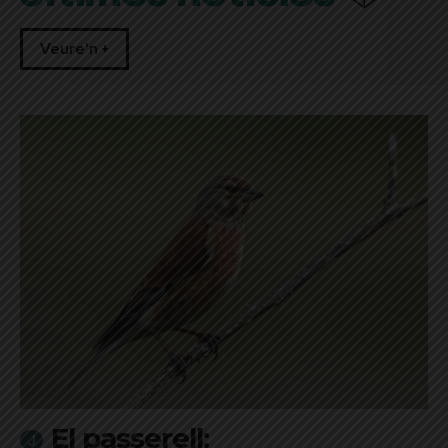
Veure'n +
El passerell: