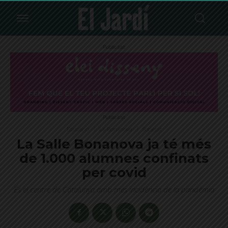
Publicitat
Publicitat
Educació
La Bonanova
Societat
La Salle Bonanova ja té més
de 1.000 alumnes confinats
per covid
És el centre de Catalunya amb més incidència de la pandèmia