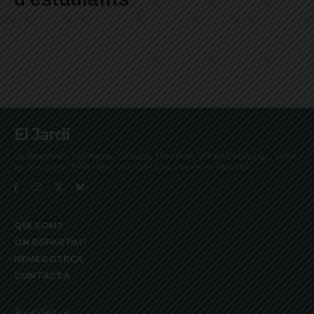
El Jardí
La Bonanova, Monterols, Galvany, Turó Parc, el Farró, el Putxet, Sarrià,
les Tres Torres, Pedralbes, Vallvidrera, les Planes i el Tibidabo
QUI SOM?
ON REPARTIM?
HEMEROTECA
CONTACTA
Associats a: