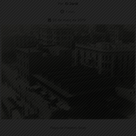
Per
El Jardí
1
min.
22 de març de 2019
Plaça de Frederic Soler