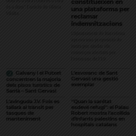
dins és a fora i com és a fora
constitueixen en
és a dins": l'article de Glòria
una plataforma per
Vilalta
reclamar
indemnitzacions
L’Ajuntament de Barcelona
aprova una proposició de
Junts per ajudar els
comerços afectats per
l'esvoranc de l'L9
Galvany i el Putxet
L’esvoranc de Sant
Gervasi: una gestió
concentren la majoria
exemplar
dels pisos turístics de
Sarrià – Sant Gervasi
L’avinguda J.V. Foix es
“Quan la sanitat
tallarà al trànsit per
esdevé refugi”: el Palau
tasques de
Robert mostra l’acollida
manteniment
d’infants palestins en
hospitals catalans