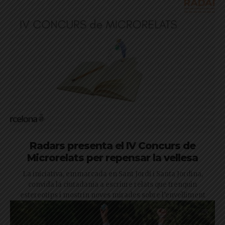
Radars presenta el IV Concurs de
Microrelats per repensar la vellesa
La iniciativa, emmarcada en Sant Jordi i Santa Jordina,
convida la ciutadania a escriure relats que trenquin
estereotips i mostrin noves mirades sobre l’envelliment