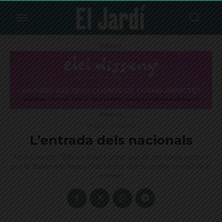
Publicitat
Publicitat
Destacat
Societat
L’entrada dels nacionals
Neus Gavaldà: "Més tard vam saber que els nacionals, passant
per la Bonanova, havien tirat un tret que va matar un cosí de la
mama"