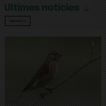
Últimes notícies
Veure'n +