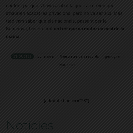
content perquè s’havia acabat la guerra i creien que
s’haurien acabat les privacions, però no va ser així. Més
tard vam saber que els nacionals, passant per la
Bonanova, havien tirat
un tret que va matar un cosí de la
mama
.
ETIQUETES
bonanova
finestretes dels records
gent gran
Nacionals
[adrotate banner="28"]
Notícies