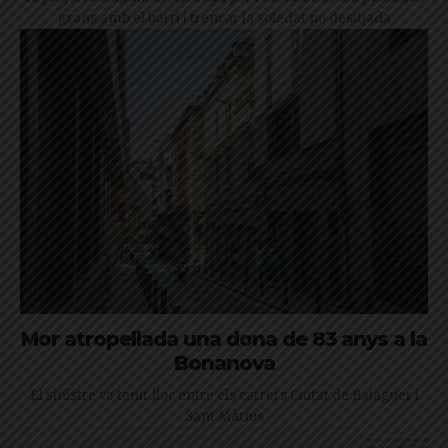
grans amb el barri i trencar la soledat no desitjada
Mor atropellada una dona de 83 anys a la
Bonanova
El sinistre va tenir lloc entre els carrers Ciutat de Balaguer i
Sant Màrius