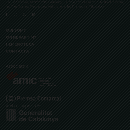
La Bonanova, Monterols, Galvany, Turó Parc, el Farró, el Putxet, Sarrià,
les Tres Torres, Pedralbes, Vallvidrera, les Planes i el Tibidabo
QUI SOM?
ON REPARTIM?
HEMEROTECA
CONTACTA
Associats a:
Amb el suport de: