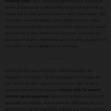
Frederic Soler,
més coneguda aleshores per la plaça de
la Vila. El bar era de la tieta Emília, la germana gran de la
mama. Era un cafè grandiós que es deia “Espléndido”, ple
de taules, unes allargades i unes altres rodones, totes
amb uns peus de ferro que feien molts dibuixos. El taulell
era molt alt. El tiet sempre era a la cuina, i a la tieta, tot i
que tenia mal geni, li agradava que jo hi anés, ja que tenia
tres nois i li hauria agradat tenir una nena.
Publicitat
Les dones de casa van tornar molt carregades del
magatzem de menjar, i quan van passar per la plaça em
van recollir al cafè i cap a casa corrents. Vam tancar la
porta de baix amb clau perquè
tothom deia “Ja venen!”,
referint-se als nacionals.
Vam sortir al balcó a mirar com
passaven els soldats, alguns a cavall i d’altres a peu o en
camionetes. I la gent aplaudia: suposo que tothom estava