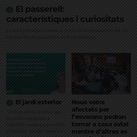
El passerell:
característiques i curiositats
La seva principal amenaça, a més de la desaparició del seu
hàbitat i l'ús de pesticides, és el silvestrisme
El jardí exterior
Nous veïns
afectats per
"De la mateixa manera que
l’esvoranc podran
necessito harmonia a
tornar a casa aviat
l’interior, també en necessito
mentre d’altres es
a l’exterior, perquè com és a