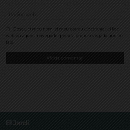
ele
Pà
we
Deseu el meu nom, el meu correu electrònic i el lloc
web en aquest navegador per a la propera vegada que ho
faci.
El Jardí