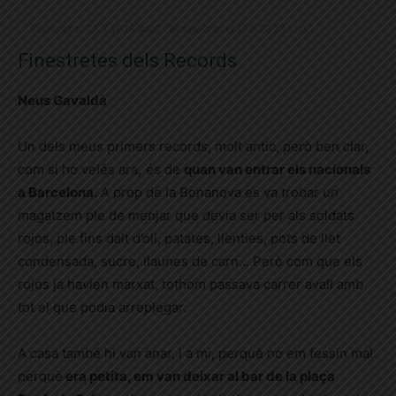
Publicat el 22.3.2019 9:00 · Actualitzat el 17.5.2023 11:31
Finestretes dels Records
Neus Gavaldà
Un dels meus primers records, molt antic, però ben clar,
com si ho veiés ara
,
és de
quan van entrar els nacionals
a Barcelona.
A prop de la Bonanova es va trobar un
magatzem ple de menjar que devia ser per als soldats
rojos, ple fins dalt d’oli, patates, llenties, pots de llet
condensada, sucre, llaunes de carn… Però com que els
rojos ja havien marxat, tothom passava carrer avall amb
tot el que podia arreplegar.
A casa també hi van anar, i a mi, perquè no em fessin mal
perquè
era petita, em van deixar al bar de la plaça