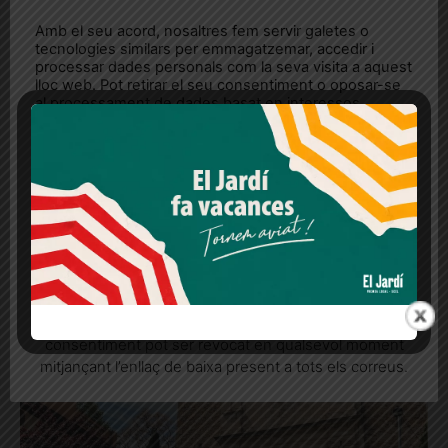
Amb el seu acord, nosaltres fem servir galetes o
tecnologies similars per emmagatzemar, accedir i
processar dades personals com la seva visita a aquest
lloc web. Pot retirar el seu consentiment o oposar-se
al processament de dades basat en interessos
legítims en qualsevol moment fent clic a "Ajustos de
cookies" o a la nostra Política de privacitat en aquest
lloc web. Si cliques "acceptar" dones el teu
consentiment
Més informació
Acceptar
Rebutjar tot
«Va por los ciudadanos», una apologia a
la vida de camp que ha de llegir
Quan l’usuari crea un compte al Diari el Jardí, dona el
seu consentiment explícit per rebre comunicacions
qualsevol urbanita
informatives relacionades amb el servei. Aquest
L'autora i veïna de les Tres Torres, Sandra Llubiá, recull idees
consentiment pot ser revocat en qualsevol moment
gastronòmiques combinades amb tocs d'humor
mitjançant l’enllaç de baixa present a tots els correus.