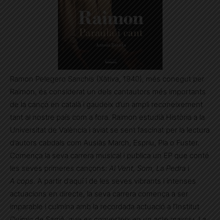
Ramon Pelegero Sanchis (Xàtiva, 1940), més conegut per
Raimon, és considerat un dels cantautors més importants
de la cançó en català i gaudeix d’un ampli reconeixement
tant al nostre país com a fora. Raimon estudià Història a la
Universitat de València i aviat se sent fascinat per la lectura
d’autors cabdals com Ausiàs March, Espriu, Pla o Fuster.
Comença la seva carrera musical i publica un EP que conté
les seves primeres cançons:
Al Vent, Som, La Pedra
i
A cops
. A partir d’aquí i de les seves vibrants i intenses
actuacions en directe, la seva carrera comença a ser
imparable i culmina amb la recordada actuació a l’Institut
Químic de Sarrià, que es converteix en un acte massiu. La