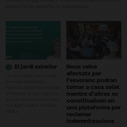
La seva principal amenaça, a més de la desaparició del seu
hàbitat i l'ús de pesticides, és el silvestrisme
El jardí exterior
Nous veïns
afectats per
"De la mateixa manera que
l’esvoranc podran
necessito harmonia a
tornar a casa aviat
l’interior, també en necessito
mentre d’altres es
a l’exterior, perquè com és a
dins és a fora i com és a fora
constitueixen en
és a dins": l'article de Glòria
una plataforma per
Vilalta
reclamar
indemnitzacions