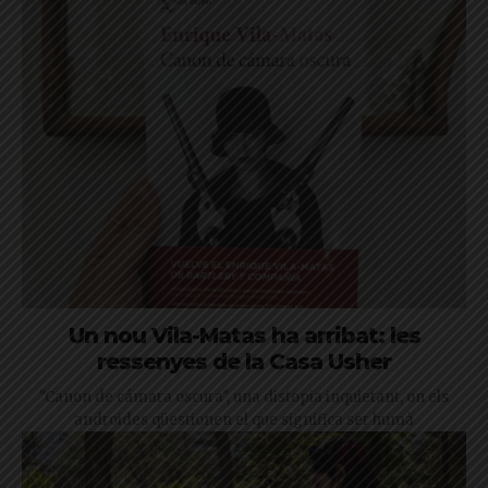
Un nou Vila-Matas ha arribat: les
ressenyes de la Casa Usher
"Canon de cámara oscura", una distopia inquietant, on els
androides qüestionen el que significa ser humà