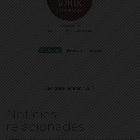
c/Santaló 79
casausher@casausher.com
ETIQUETES
literatura
música
[adrotate banner="28"]
Notícies
relacionades