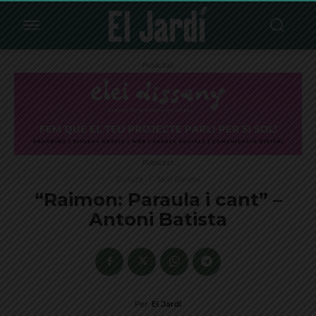
Publicitat
Publicitat
Cultura
Sant Gervasi
“Raimon: Paraula i cant” –
Antoni Batista
Per
El Jardí