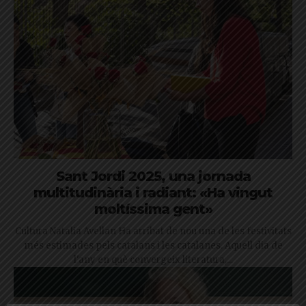
Sant Jordi 2025, una jornada
multitudinària i radiant: «Ha vingut
moltíssima gent»
Cultura Natalia Avellan Ha arribat de nou una de les festivitats
més estimades pels catalans i les catalanes. Aquell dia de
l'any en què convergeix literatura,...