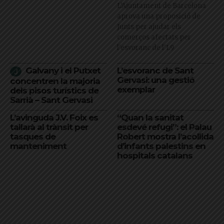
L’Ajuntament de Barcelona
aprova una proposició de
Junts per ajudar els
comerços afectats per
l'esvoranc de l'L9
Galvany i el Putxet
L’esvoranc de Sant
Gervasi: una gestió
concentren la majoria
exemplar
dels pisos turístics de
Sarrià – Sant Gervasi
L’avinguda J.V. Foix es
“Quan la sanitat
tallarà al trànsit per
esdevé refugi”: el Palau
tasques de
Robert mostra l’acollida
manteniment
d’infants palestins en
hospitals catalans