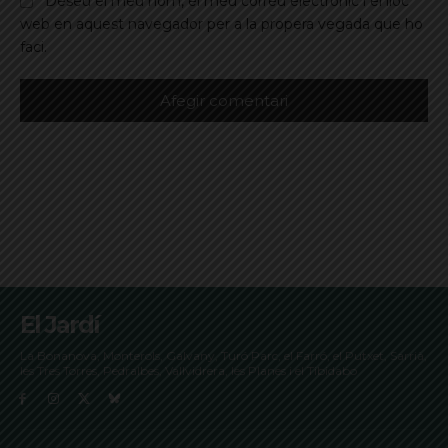
Deseu el meu nom, el meu correu electrònic i el lloc
web en aquest navegador per a la propera vegada que ho
faci.
El Jardí
La Bonanova, Monterols, Galvany, Turó Parc, el Farró, el Putxet, Sarrià,
les Tres Torres, Pedralbes, Vallvidrera, les Planes i el Tibidabo