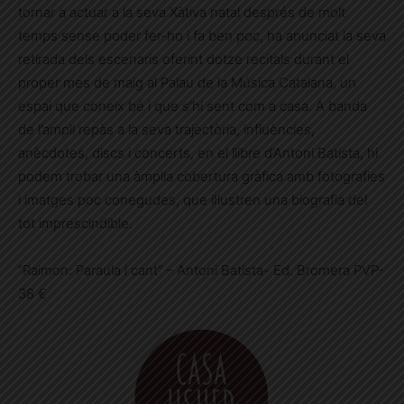
tornar a actuar a la seva Xàtiva natal després de molt
temps sense poder fer-ho i fa ben poc, ha anunciat la seva
retirada dels escenaris oferint dotze recitals durant el
proper mes de maig al Palau de la Música Catalana, un
espai que coneix bé i que s’hi sent com a casa. A banda
de l’ampli repàs a la seva trajectòria, influències,
anècdotes, discs i concerts, en el llibre d’Antoni Batista, hi
podem trobar una àmplia cobertura gràfica amb fotografies
i imatges poc conegudes, que il·lustren una biografia del
tot imprescindible.
“Raimon: Paraula i cant” – Antoni Batista- Ed. Bromera PVP-
38 €