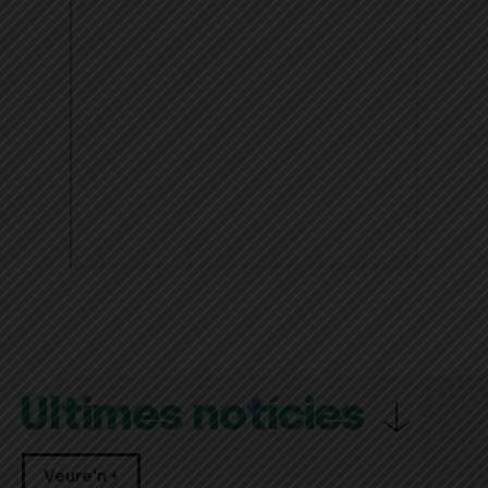
Últimes notícies
Veure'n +