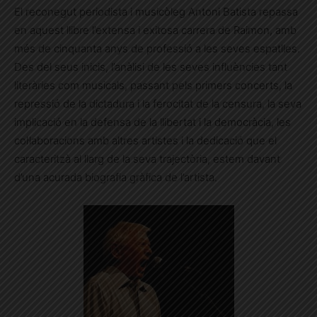
El reconegut periodista i musicòleg Antoni Batista repassa
en aquest llibre l’extensa i exitosa carrera de Raimon, amb
més de cinquanta anys de professió a les seves espatlles.
Des del seus inicis, l’anàlisi de les seves influències tant
literàries com musicals, passant pels primers concerts, la
repressió de la dictadura i la ferocitat de la censura, la seva
implicació en la defensa de la llibertat i la democràcia, les
col·laboracions amb altres artistes i la dedicació que el
caracteritzà al llarg de la seva trajectòria, estem davant
d’una acurada biografia gràfica de l’artista.