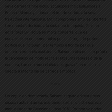
seva carrera també inclou actuacions molt aplaudides a
França i Alemanya, donant el tret de sortida a la seva
trajectòria internacional. Molt compromès amb les llibertats
i en oposició decidida a la dictadura franquista, Raimon
edita força LP i actua en molts concerts, que es
converteixen en memorables per la càrrega de protesta
política que inclouen i per l’emoció a flor de pell que
desperta entre els assistents. Raimon patirà en carn pròpia
la cancel·lació de molts recitals i l’absurda repressió de la
censura, i un cop mort el dictador, gravarà un recital en
directe a Madrid ple de càrrega simbòlica.
Publicitat
Un cop ja en democràcia, Raimon seguirà editant grans
discos i actuant arreu, mantenint això sí, un idil·li especial
amb la ciutat de Barcelona. L’any 2010, Raimon va poder