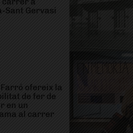
 carrer a
à-Sant Gervasi
Farró ofereix la
ilitat de fer de
or en un
ama al carrer