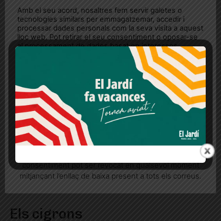
Amb el seu acord, nosaltres fem servir galetes o
tecnologies similars per emmagatzemar, accedir i
processar dades personals com la seva visita a aquest
lloc web. Pot retirar el seu consentiment o oposar-se
al processament de dades basat en interessos
legítims en qualsevol moment fent clic a "Ajustos de
cookies" o a la nostra Política de privacitat en aquest
lloc web. Si cliques "acceptar" dones el teu
consentiment
Més informació
Acceptar
Rebutjar tot
Quan l’usuari crea un compte al Diari el Jardí, dona el
seu consentiment explícit per rebre comunicacions
informatives relacionades amb el servei. Aquest
consentiment pot ser revocat en qualsevol moment
mitjançant l’enllaç de baixa present a tots els correus.
Els cigrons